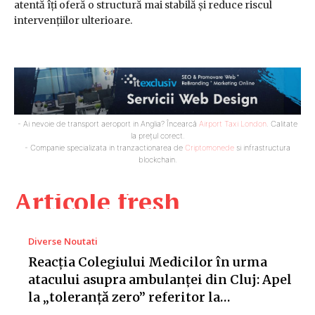
atentă îți oferă o structură mai stabilă și reduce riscul
intervențiilor ulterioare.
- Ai nevoie de transport aeroport in Anglia? Încearcă
Airport Taxi London
. Calitate
la prețul corect.
- Companie specializata in tranzactionarea de
Criptomonede
si infrastructura
blockchain.
Articole fresh
Diverse Noutati
Reacția Colegiului Medicilor în urma
atacului asupra ambulanței din Cluj: Apel
la „toleranță zero” referitor la…