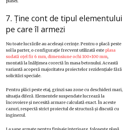
plasei.
7. Ține cont de tipul elementului
pe care îl armezi
Nu toate lucrările au aceleași cerințe. Pentru o placă peste
sol la parter, o configurație frecvent utilizată este
plasa
sudată oțel fir 6 mm, dimensiune ochi 100×100 mm
,
montată la înălțimea corectă în masa betonului. Această
variantă acoperă majoritatea proiectelor rezidențiale fără
solicitări speciale.
Pentru plăci peste etaj, grinzi sau zone cu deschideri mari,
situația diferă. Elementele suspendate lucrează la
încovoiere și necesită armare calculată exact. În aceste
cazuri, respectă strict proiectul de structură și discută cu
inginerul.
La șape armate pentru finisaje interioare, folosește plasă