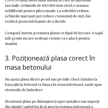
150×150 mm) determină modul în care se distribuie
sarcinile. Ochiurile de 100×100 mm oferă o armare
echilibrată pentru plăci uzuale. La solicitări reduse,
ochiurile mai mari pot reduce consumul de oțel, dar
verifică proiectul înainte de a decide.
Compară mereu grosimea plasei cu tipul de lucrare. O șapă
sub gresie nu are aceleași cerințe ca o placă pentru
mașină.
3. Poziționează plasa corect în
masa betonului
Nu așeza plasa direct pe sol sau pe folie. Dacă rămâne la
baza plăcii, betonul va fisura în zona inferioară, unde apar
eforturile de întindere.
Montează plasa pe distanțieri (capre metalice sau suporți
din plastic) astfel încât să stea în treimea inferioară a