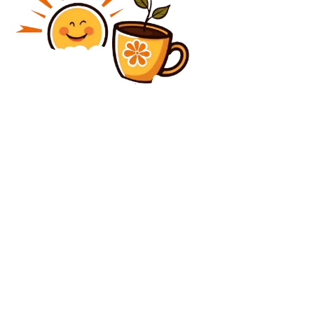
Diverse Noutati
Băsescu privind alegerile pentru Primăria Capitalei:
Trei candidați cu posibilități – Drulă, Băluță, Ciucu.
Decizia aparține bucureștenilor, dacă fac o eroare,
este responsabilitatea lor.
Diverse Noutati
Macron: Franța va participa la misiunea de escortare
a navelor din Strâmtoarea Ormuz odată ce condițiile
vor permite…