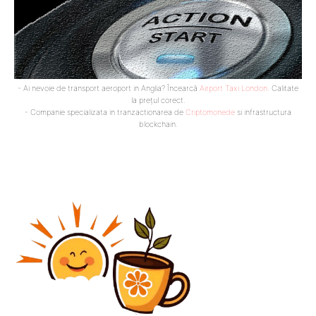
- Ai nevoie de transport aeroport in Anglia? Încearcă
Airport Taxi London
. Calitate
la prețul corect.
- Companie specializata in tranzactionarea de
Criptomonede
si infrastructura
blockchain.