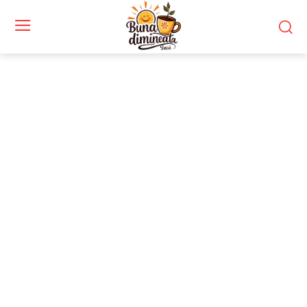
Agricultura
Acest blog este dedicat pasionaților de
agricultură și celor interesați de dezvoltarea
sustenabilă a acestui domeniu. Descoperă
tehnici moderne și metode tradiționale de
cultivare. Agricultura evoluează constant, iar noi
îți aducem informații actualizate și sfaturi utile.
Află despre practici ecologice, inovații
tehnologice și soluții pentru o producție
eficientă. Îți oferim ghiduri despre îngrijirea