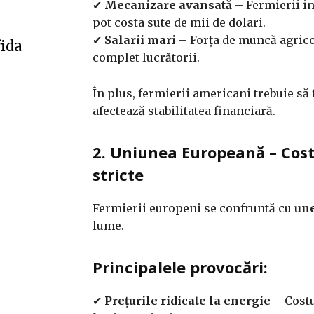
✔
Mecanizare avansată
– Fermierii in
pot costa sute de mii de dolari.
✔
Salarii mari
– Forța de muncă agrico
fida
complet lucrătorii.
În plus, fermierii americani trebuie să 
afectează stabilitatea financiară.
2. Uniunea Europeană – Cost
stricte
Fermierii europeni se confruntă cu
une
lume.
Principalele provocări:
✔
Prețurile ridicate la energie
– Costu