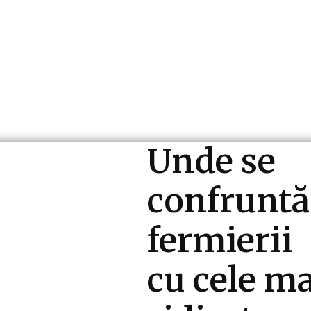
ri si Industrii
Cultura si Entertainment
Diverse N
Unde se
confruntă
fermierii
cu cele ma