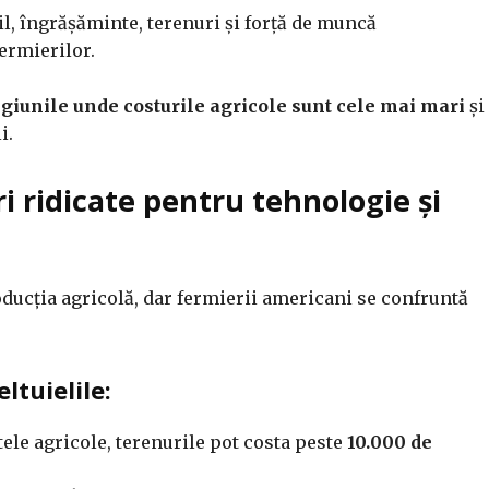
l, îngrășăminte, terenuri și forță de muncă
fermierilor.
regiunile unde costurile agricole sunt cele mai mari
și
i.
ri ridicate pentru tehnologie și
roducția agricolă, dar fermierii americani se confruntă
ltuielile:
tele agricole, terenurile pot costa peste
10.000 de