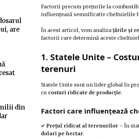
Factorii precum prețurile la combustibi
influențează semnificativ cheltuielile 
dosarul
ui, are
În acest articol, vom analiza
țările și 
factorii care determină aceste cheltuiel
1. Statele Unite – Costu
nă
terenuri
cesat
Statele Unite sunt un lider global în p
cu
costuri ridicate de producție
.
milii din
Factori care influențează che
dar
✔
Prețul ridicat al terenurilor
– În sta
dolari pe hectar
.