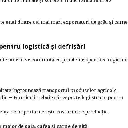
aturile ridicate și secetele reduc randamentele
ste unul dintre cei mai mari exportatori de grâu și carne
 pentru logistică și defrișări
ar fermierii se confruntă cu probleme specifice regiunii.
ltate îngreunează transportul produselor agricole.
ediu
– Fermierii trebuie să respecte legi stricte pentru
ța de importuri crește costurile de producție.
 major de soia, cafea și carne de vită
.