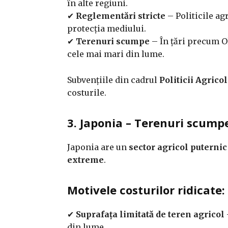
în alte regiuni.
✔
Reglementări stricte
– Politicile a
protecția mediului.
✔
Terenuri scumpe
– În țări precum O
cele mai mari din lume.
Subvențiile din cadrul
Politicii Agric
costurile.
3. Japonia – Terenuri scumpe
Japonia are un
sector agricol puterni
extreme
.
Motivele costurilor ridicate:
✔
Suprafața limitată de teren agricol
din lume.