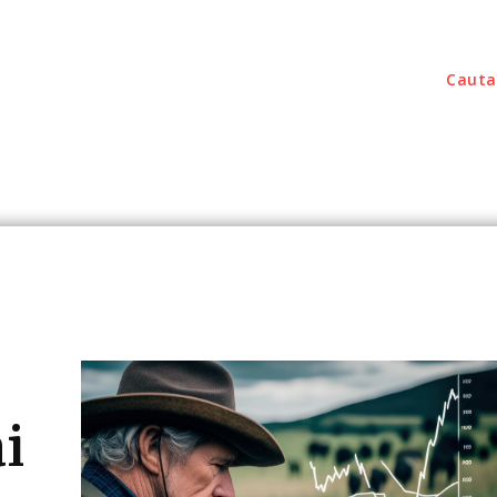
Cauta
outati
Home & Deco
Sanatate / Hobby
Tec
i