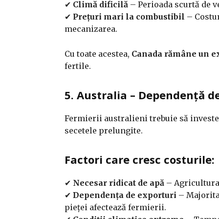
✔
Climă dificilă
– Perioada scurtă de ve
✔
Prețuri mari la combustibil
– Costur
mecanizarea.
Cu toate acestea,
Canada rămâne un ex
fertile.
5. Australia – Dependență de 
Fermierii australieni trebuie să inves
secetele prelungite.
Factori care cresc costurile:
✔
Necesar ridicat de apă
– Agricultura 
✔
Dependența de exporturi
– Majorita
pieței afectează fermierii.