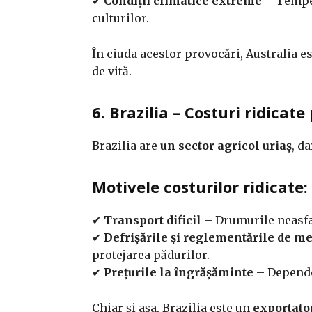
✔
Condiții climatice extreme
– Temper
culturilor.
În ciuda acestor provocări, Australia e
de vită.
6. Brazilia – Costuri ridicate
Brazilia are
un sector agricol uriaș
, d
Motivele costurilor ridicate:
✔
Transport dificil
– Drumurile neasfa
✔
Defrișările și reglementările de m
protejarea pădurilor.
✔
Prețurile la îngrășăminte
– Dependen
Chiar și așa, Brazilia este un
exportator