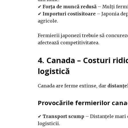
✔
Forța de muncă redusă
– Mulți fermie
✔
Importuri costisitoare
– Japonia dep
agricole.
Fermierii japonezi trebuie să concurez
afectează competitivitatea.
4. Canada – Costuri ridi
logistică
Canada are ferme extinse, dar
distanțe
Provocările fermierilor cana
✔
Transport scump
– Distanțele mari d
logisticii.