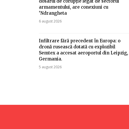
dosarul de corupție legat de sectorul
armamentului, are conexiuni cu
‘Ndrangheta
6 august 2026
Infiltrare fără precedent în Europa: o
dronă rusească dotată cu explozibil
Semtex a accesat aeroportul din Leipzig,
Germania.
5 august 2026