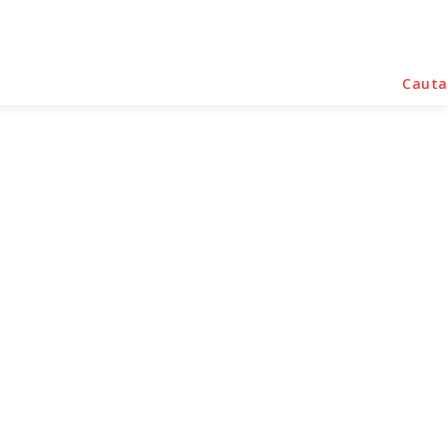
rse Noutati
Home & Deco
Sanatate / Hobby
Cauta
ierii