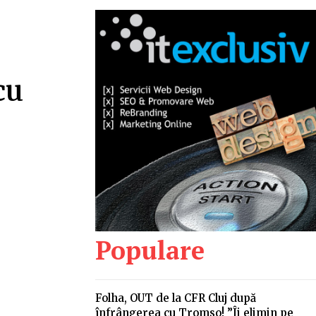
cu
Populare
Folha, OUT de la CFR Cluj după
înfrângerea cu Tromso! ”Îi elimin pe