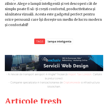
zilnice. Alege o lampă inteligentă și vei descoperi cât de
simplu poate fi să-ți crești confortul, productivitatea și
sănătatea vizuală. Acesta este gadgetul perfect pentru
orice persoană care își dorește un mediu de lucru modern
și confortabil!
TAGS
lampa inteligenta
- Ai nevoie de transport aeroport in Anglia? Încearcă
Airport Taxi London
. Calitate
la prețul corect.
- Companie specializata in tranzactionarea de
Criptomonede
si infrastructura
blockchain.
Articole fresh