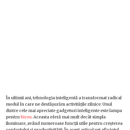
În ultimii ani, tehnologia inteligentă a transformat radical
modul în care ne desfășurăm activitățile zilnice. Unul
dintre cele mai apreciate gadgeturi inteligente este lampa
pentru
birou
. Aceasta oferă mai mult decât simpla
iluminare, având numeroase funcții utile pentru creșterea
confortului și productivității. În acest articol vei afla totul