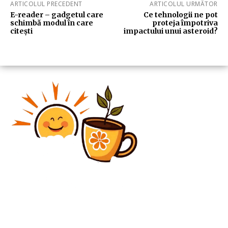
ARTICOLUL PRECEDENT
ARTICOLUL URMĂTOR
E-reader – gadgetul care
Ce tehnologii ne pot
schimbă modul în care
proteja împotriva
citești
impactului unui asteroid?
Diverse Noutati
Exclusiv | Întrebat despre trofeu, Gigi Becali a
răspuns cu DOAR DOUĂ cuvinte! FCSB se află la 15