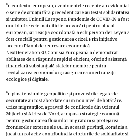
În contextul european, evenimentele recente au evidențiat
o serie de situații fără precedent care au testat solidaritatea
și unitatea Uniunii Europene. Pandemia de COVID-19 a fost
unul dintre cele mai dificile provocări pentru blocul
european, iar reacția coordonată a echipei von der Leyen a
fost crucială pentru gestionarea crizei. Prin inițiative
precum Planul de redresare economică
NextGenerationEU, Comisia Europeană a demonstrat
abilitatea de a răspunde rapid și eficient, oferind asistență
financiară substanțială statelor membre pentru
revitalizarea economiilor și asigurarea unei tranziții
ecologice și digitale.
În plus, tensiunile geopolitice și provocările legate de
securitate au fost abordate cu un nou nivel de hotărâre.
Criza migranților, agravată de conflictele din Orientul
Mijlociu și Africa de Nord, a impus o strategie comună
pentru gestionarea fluxurilor migratorii și protejarea
frontierelor externe ale UE. În această privință, România a
jucat un rol activ, contribuind la eforturile de solidaritate și