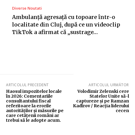
Diverse Noutati
Ambulanță agresață cu topoare într-o
localitate din Cluj, după ce un videoclip
TikTok a afirmat că „sustrage…
ARTICOLUL PRECEDENT
ARTICOLUL URMĂTOR
Haosul impozitelor locale
Volodimir Zelenski cere
în 2026: Comentariile
Statelor Unite să-l
consultantului fiscal
captureze și pe Ramzan
referitoare la erorile
Kadîrov / Reacția liderului
autorităților și măsurile pe
cecen
care cetățenii români ar
trebui să le adopte acum.