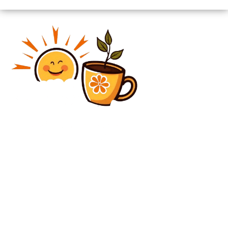
Diverse Noutati
Ilie Bolojan, după discuția din partid: „Hotărârea PNL
este să nu mai constituie o Coaliție cu PSD”
Diverse Noutati