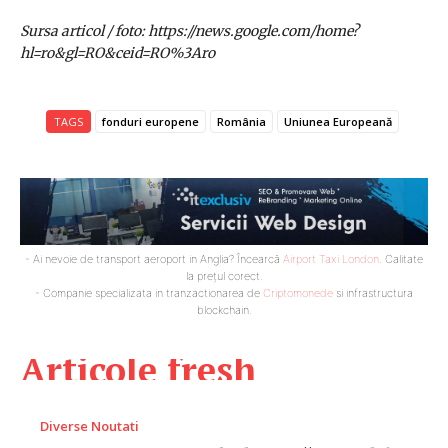
Sursa articol / foto: https://news.google.com/home?
hl=ro&gl=RO&ceid=RO%3Aro
TAGS
fonduri europene
România
Uniunea Europeană
- Ai nevoie de transport aeroport in Anglia? Încearcă
Airport Taxi London
. Calitate
la prețul corect.
- Companie specializata in tranzactionarea de
Criptomonede
si infrastructura
blockchain.
Articole fresh
Diverse Noutati