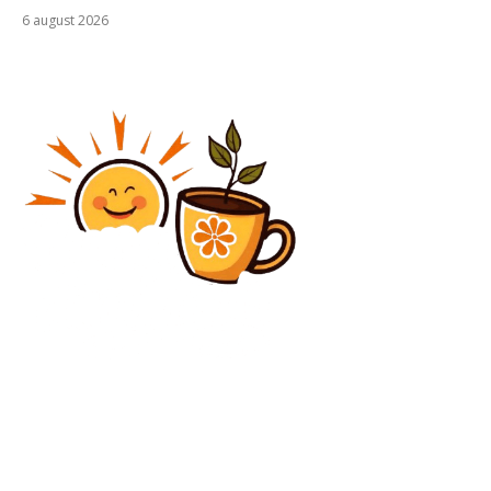
6 august 2026
Diverse Noutati
Accident în Botoșani între un microbuz și un autocar
ce transporta 40 de elevi