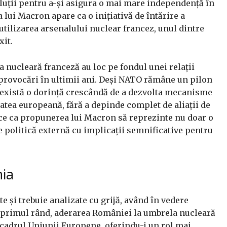
oluții pentru a-și asigura o mai mare independență în
 lui Macron apare ca o inițiativă de întărire a
utilizarea arsenalului nuclear francez, unul dintre
xit.
la nucleară franceză au loc pe fondul unei relații
 provocări în ultimii ani. Deși NATO rămâne un pilon
, există o dorință crescândă de a dezvolta mecanisme
tea europeană, fără a depinde complet de aliații de
ace ca propunerea lui Macron să reprezinte nu doar o
de politică externă cu implicații semnificative pentru
nia
e și trebuie analizate cu grijă, având în vedere
În primul rând, aderarea României la umbrela nucleară
n cadrul Uniunii Europene, oferindu-i un rol mai