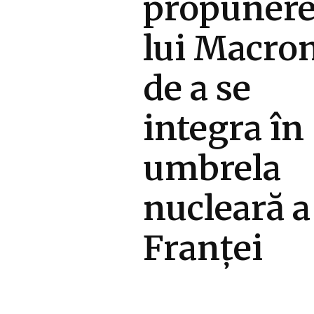
propuner
lui Macro
de a se
integra în
umbrela
nucleară a
Franței
Diverse Noutati