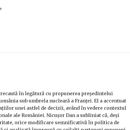
e
precaută în legătură cu propunerea președintelui
mânia sub umbrela nucleară a Franței. El a accentuat
țiilor unei astfel de decizii, având în vedere contextul
ionale ale României. Nicușor Dan a subliniat că, deși
ritate, orice modificare semnificativă în politica de
ă și analizată împreună cu ceilalți parteneri europeni