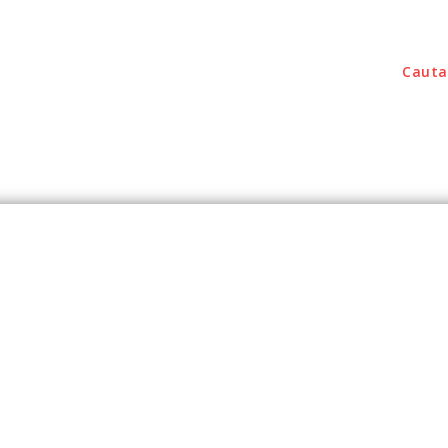
Cauta
outati
Home & Deco
Sanatate / Hobby
Tec