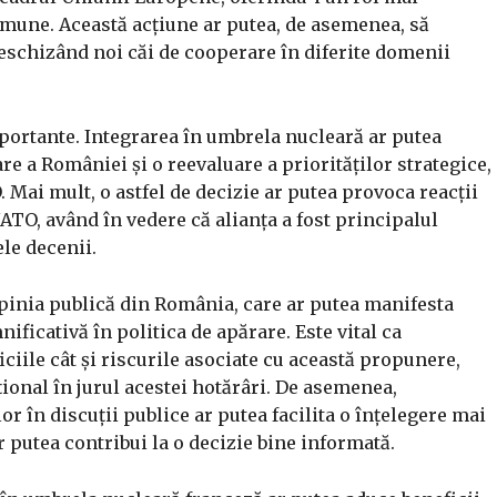
omune. Această acțiune ar putea, de asemenea, să
, deschizând noi căi de cooperare în diferite domenii
mportante. Integrarea în umbrela nucleară ar putea
re a României și o reevaluare a priorităților strategice,
 Mai mult, o astfel de decizie ar putea provoca reacții
ATO, având în vedere că alianța a fost principalul
ele decenii.
opinia publică din România, care ar putea manifesta
ificativă în politica de apărare. Este vital ca
iciile cât și riscurile asociate cu această propunere,
ional în jurul acestei hotărâri. De asemenea,
lor în discuții publice ar putea facilita o înțelegere mai
r putea contribui la o decizie bine informată.