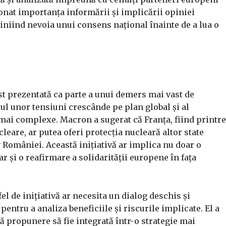
onat importanța informării și implicării opiniei
liniind nevoia unui consens național înainte de a lua o
 prezentată ca parte a unui demers mai vast de
tul unor tensiuni crescânde pe plan global și al
 mai complexe. Macron a sugerat că Franța, fiind printre
leare, ar putea oferi protecția nucleară altor state
României. Această inițiativă ar implica nu doar o
r și o reafirmare a solidarității europene în fața
el de inițiativă ar necesita un dialog deschis și
pentru a analiza beneficiile și riscurile implicate. El a
ă propunere să fie integrată într-o strategie mai