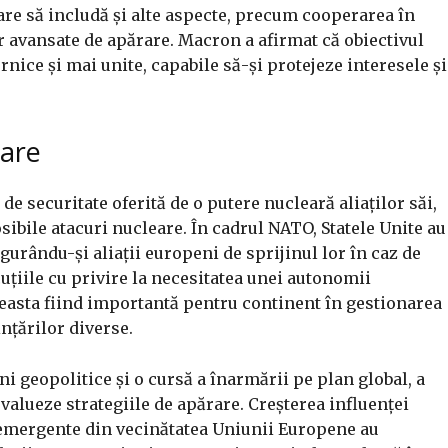
re să includă și alte aspecte, precum cooperarea în
r avansate de apărare. Macron a afirmat că obiectivul
nice și mai unite, capabile să-și protejeze interesele și
eare
e securitate oferită de o putere nucleară aliaților săi,
ibile atacuri nucleare. În cadrul NATO, Statele Unite au
igurându-și aliații europeni de sprijinul lor în caz de
uțiile cu privire la necesitatea unei autonomii
ceasta fiind importantă pentru continent în gestionarea
ințărilor diverse.
ni geopolitice și o cursă a înarmării pe plan global, a
alueze strategiile de apărare. Creșterea influenței
 emergente din vecinătatea Uniunii Europene au