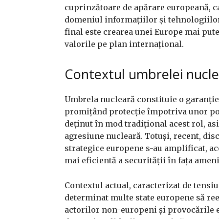
cuprinzătoare de apărare europeană, ca
domeniul informațiilor și tehnologiilo
final este crearea unei Europe mai puter
valorile pe plan internațional.
Contextul umbrelei nucl
Umbrela nucleară constituie o garanție d
promițând protecție împotriva unor pos
deținut în mod tradițional acest rol, as
agresiune nucleară. Totuși, recent, disc
strategice europene s-au amplificat, a
mai eficientă a securității în fața amen
Contextul actual, caracterizat de tensiu
determinat multe state europene să reev
actorilor non-europeni și provocările