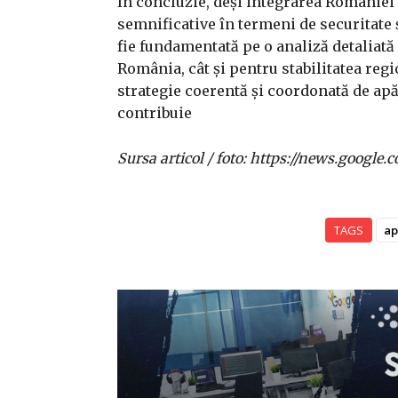
În concluzie, deși integrarea României
semnificative în termeni de securitate ș
fie fundamentată pe o analiză detaliată
România, cât și pentru stabilitatea regi
strategie coerentă și coordonată de apăr
contribuie
Sursa articol / foto: https://news.goo
TAGS
ap