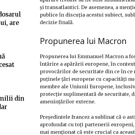
și transatlantici. De asemenea, a menți
dosarul
publice în discuția acestui subiect, sub
ui, are
decizie finală.
Propunerea lui Macron
nă
Propunerea lui Emmanuel Macron a fost
întărire a apărării europene, în contex
cesat
provocărilor de securitate din ce în ce
puținele țări europene cu capacități nuc
membre ale Uniunii Europene, inclusiv 
protecție suplimentară de securitate, da
milii din
amenințărilor externe.
dar
Președintele francez a sublinat că o astf
aprofundat cu toți partenerii europeni, 
mai menționat că este crucial ca aceast