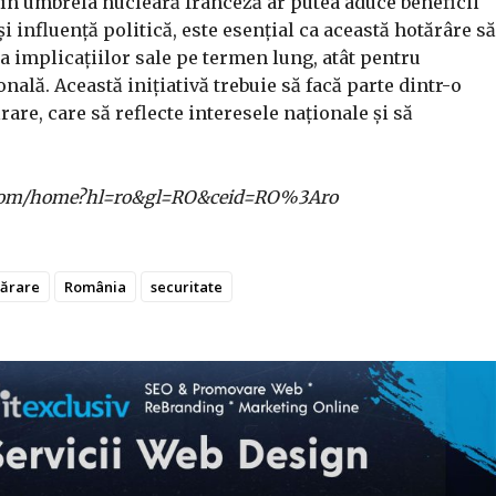
 în umbrela nucleară franceză ar putea aduce beneficii
i influență politică, este esențial ca această hotărâre să
 a implicațiilor sale pe termen lung, atât pentru
onală. Această inițiativă trebuie să facă parte dintr-o
are, care să reflecte interesele naționale și să
gle.com/home?hl=ro&gl=RO&ceid=RO%3Aro
ărare
România
securitate