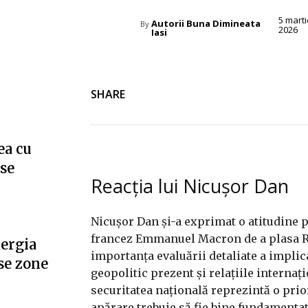
5 marti
Autorii Buna Dimineata
By
2026
Iasi
SHARE
ea cu
”se
Reacția lui Nicușor Dan
Nicușor Dan și-a exprimat o atitudine 
francez Emmanuel Macron de a plasa Ro
nergia
importanța evaluării detaliate a implica
se zone
geopolitic prezent și relațiile internaț
securitatea națională reprezintă o prio
apărare trebuie să fie bine fundamentat