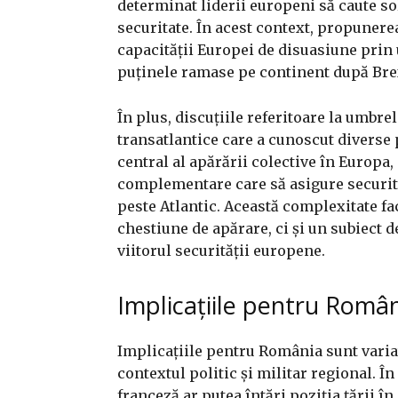
determinat liderii europeni să caute s
securitate. În acest context, propunerea
capacității Europei de disuasiune prin 
puținele ramase pe continent după Bre
În plus, discuțiile referitoare la umbre
transatlantice care a cunoscut diverse
central al apărării colective în Europa
complementare care să asigure securita
peste Atlantic. Această complexitate f
chestiune de apărare, ci și un subiect 
viitorul securității europene.
Implicațiile pentru Româ
Implicațiile pentru România sunt variat
contextul politic și militar regional. 
franceză ar putea întări poziția țării î