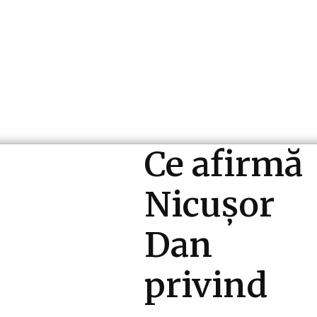
ri si Industrii
Cultura si Entertainment
Diverse N
Ce afirmă
Nicușor
Dan
privind