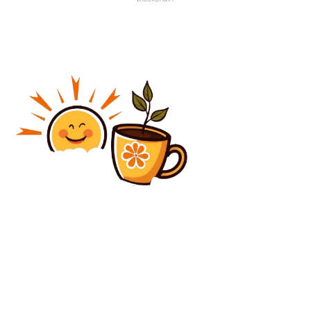
Diverse Noutati
Atenționare de furtuni pentru întreaga țară: cod
galben de vânturi puternice, grindină și precipitații
ce depășesc 40 l/mp începând cu ora 10