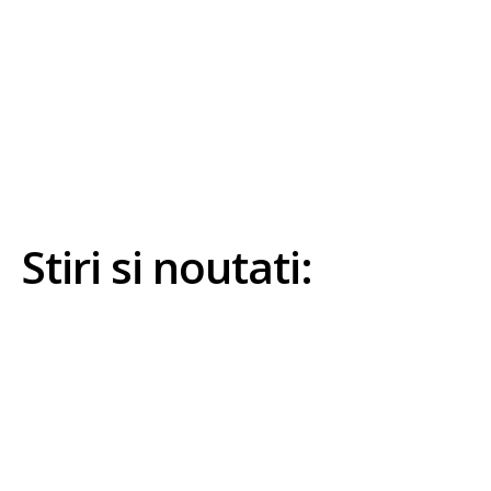
Veste de salvare pentru pescuit: echipament
specializat pentru ore lungi pe apă
20 mai 2026
Stiri si noutati: