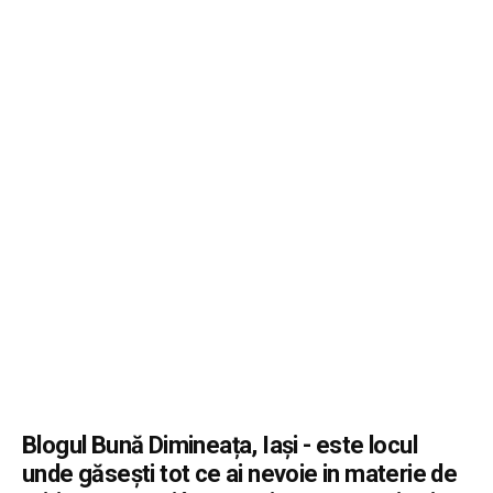
Nicoleta Ivan
Diferența dintre un metal protejat și unul doar vopsit
24 iulie 2026
Farfuriile de carton sunt mai ecologice decât cele din
plastic?
23 iulie 2026
Servicii de analiză a impactului știrilor economice
asupra prețurilor cripto
23 iulie 2026
Ce flexibilitate aduce leasingul de personal față de
modelul tradițional de angajare?
17 iulie 2026
Blogul Bună Dimineața, Iași - este locul
unde găsești tot ce ai nevoie in materie de