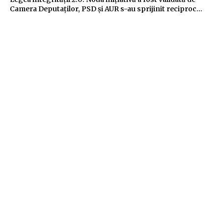
Camera Deputaților, PSD și AUR s-au sprijinit reciproc…
Afaceri si industrii:
Afaceri si Industrii
Cum poate fi compartimentat
un container birou pentru
mai multe echipe?
Ai nevoie de un spațiu de lucru rapid, dar bine organizat pentru
două sau mai multe echipe? Un container birou îți oferă
această flexibilitate, însă modul în care îl compartimentezi face
diferența între un spațiu aglomerat și unul eficient....