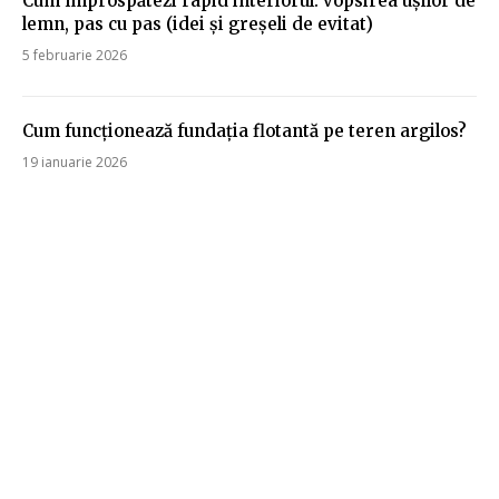
Cum împrospătezi rapid interiorul: vopsirea ușilor de
lemn, pas cu pas (idei și greșeli de evitat)
5 februarie 2026
Cum funcționează fundația flotantă pe teren argilos?
19 ianuarie 2026
Sanatate /
Hobby: