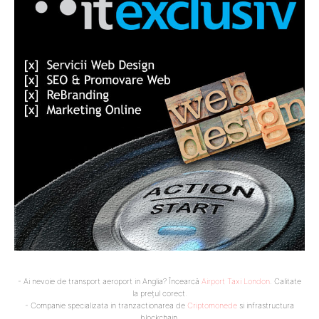
- Ai nevoie de transport aeroport in Anglia? Încearcă
Airport Taxi London
. Calitate
la prețul corect.
- Companie specializata in tranzactionarea de
Criptomonede
si infrastructura
blockchain.