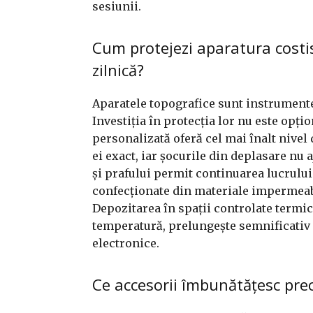
sesiunii.
Cum protejezi aparatura costis
zilnică?
Aparatele topografice sunt instrumente 
Investiția în protecția lor nu este opți
personalizată oferă cel mai înalt nivel
ei exact, iar șocurile din deplasare nu 
și prafului permit continuarea lucrului
confecționate din materiale impermeabi
Depozitarea în spații controlate termic,
temperatură, prelungește semnificativ d
electronice.
Ce accesorii îmbunătățesc preci