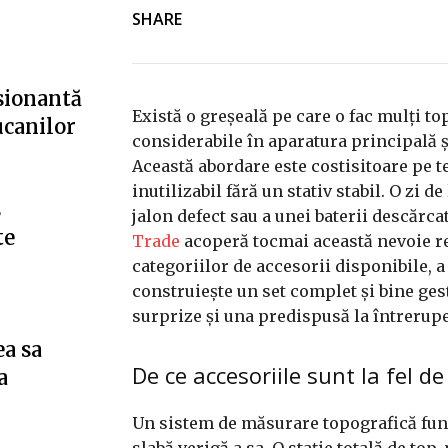
SHARE
esionantă
Există o greșeală pe care o fac mulți t
ucanilor
considerabile în aparatura principală ș
Această abordare este costisitoare pe t
inutilizabil fără un stativ stabil. O zi 
s
jalon defect sau a unei baterii descărca
te
Trade
acoperă tocmai această nevoie re
categoriilor de accesorii disponibile, a
construiește un set complet și bine gest
surprize și una predispusă la întrerupe
ea sa
De ce accesoriile sunt la fel d
a
Un sistem de măsurare topografică funcț
slabă verigă a sa. O stație totală de to