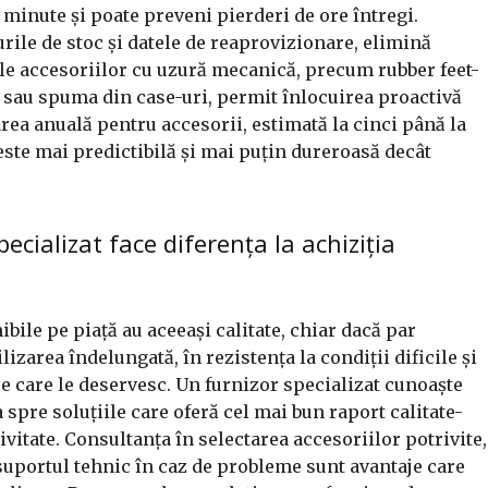
i minute și poate preveni pierderi de ore întregi.
rile de stoc și datele de reaprovizionare, elimină
 ale accesoriilor cu uzură mecanică, precum rubber feet-
rt sau spuma din case-uri, permit înlocuirea proactivă
rea anuală pentru accesorii, estimată la cinci până la
este mai predictibilă și mai puțin dureroasă decât
ecializat face diferența la achiziția
bile pe piață au aceeași calitate, chiar dacă par
ilizarea îndelungată, în rezistența la condiții dificile și
pe care le deservesc. Un furnizor specializat cunoaște
 spre soluțiile care oferă cel mai bun raport calitate-
ivitate. Consultanța în selectarea accesoriilor potrivite,
suportul tehnic în caz de probleme sunt avantaje care