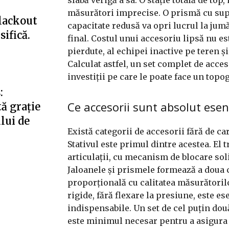
măsurători imprecise. O prismă cu supra
blackout
capacitate redusă va opri lucrul la jum
ifică.
final. Costul unui accesoriu lipsă nu es
pierdute, al echipei inactive pe teren ș
Calculat astfel, un set complet de acces
investiții pe care le poate face un topo
:
Ce accesorii sunt absolut esen
ă grație
ului de
Există categorii de accesorii fără de ca
Stativul este primul dintre acestea. El t
articulații, cu mecanism de blocare soli
Jaloanele și prismele formează a doua c
proporțională cu calitatea măsurătorilo
rigide, fără flexare la presiune, este e
indispensabile. Un set de cel puțin dou
este minimul necesar pentru a asigura 