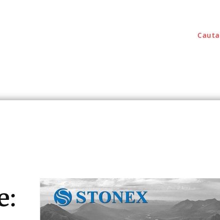
Cauta
outati
Home & Deco
Sanatate / Hobby
Tec
e: