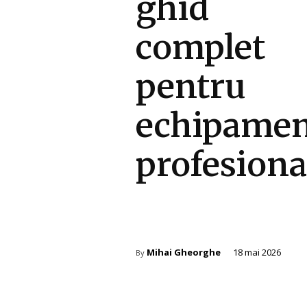
ghid
complet
pentru
echipame
profesiona
Gadgeturi
Mihai Gheorghe
18 mai 2026
By