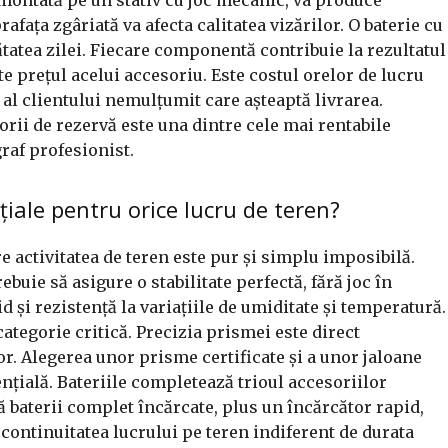
fața zgâriată va afecta calitatea vizărilor. O baterie cu
ătatea zilei. Fiecare componentă contribuie la rezultatul
te prețul acelui accesoriu. Este costul orelor de lucru
i al clientului nemulțumit care așteaptă livrarea.
orii de rezervă este una dintre cele mai rentabile
graf profesionist.
țiale pentru orice lucru de teren?
re activitatea de teren este pur și simplu imposibilă.
rebuie să asigure o stabilitate perfectă, fără joc în
d și rezistență la variațiile de umiditate și temperatură.
ategorie critică. Precizia prismei este direct
r. Alegerea unor prisme certificate și a unor jaloane
sențială. Bateriile completează trioul accesoriilor
ă baterii complet încărcate, plus un încărcător rapid,
continuitatea lucrului pe teren indiferent de durata