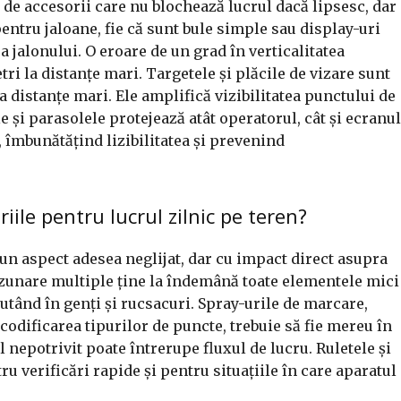
e de accesorii care nu blochează lucrul dacă lipsesc, dar
entru jaloane, fie că sunt bule simple sau display-uri
 a jalonului. O eroare de un grad în verticalitatea
tri la distanțe mari. Targetele și plăcile de vizare sunt
la distanțe mari. Ele amplifică vizibilitatea punctului de
le și parasolele protejează atât operatorul, cât și ecranul
, îmbunătățind lizibilitatea și prevenind
iile pentru lucrul zilnic pe teren?
un aspect adesea neglijat, dar cu impact direct asupra
buzunare multiple ține la îndemână toate elementele mici
ăutând în genți și rucsacuri. Spray-urile de marcare,
codificarea tipurilor de puncte, trebuie să fie mereu în
 nepotrivit poate întrerupe fluxul de lucru. Ruletele și
u verificări rapide și pentru situațiile în care aparatul