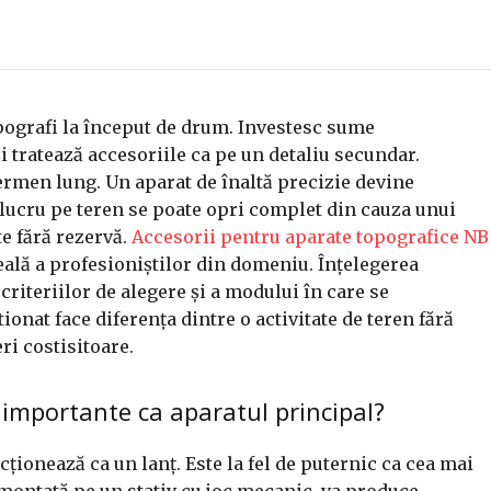
opografi la început de drum. Investesc sume
i tratează accesoriile ca pe un detaliu secundar.
ermen lung. Un aparat de înaltă precizie devine
de lucru pe teren se poate opri complet din cauza unui
te fără rezervă.
Accesorii pentru aparate topografice NB
ală a profesioniștilor din domeniu. Înțelegerea
 criteriilor de alegere și a modului în care se
ionat face diferența dintre o activitate de teren fără
ri costisitoare.
e importante ca aparatul principal?
ionează ca un lanț. Este la fel de puternic ca cea mai
p, montată pe un stativ cu joc mecanic, va produce