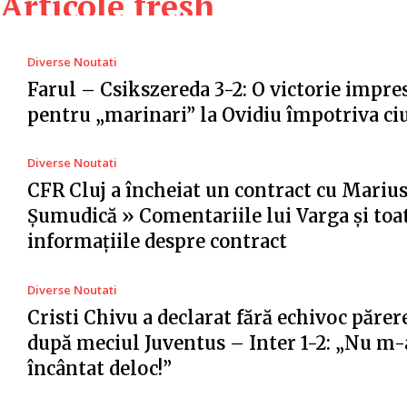
Articole fresh
Diverse Noutati
Farul – Csikszereda 3-2: O victorie impr
pentru „marinari” la Ovidiu împotriva ci
Diverse Noutati
CFR Cluj a încheiat un contract cu Mariu
Șumudică » Comentariile lui Varga și toa
informațiile despre contract
Diverse Noutati
Cristi Chivu a declarat fără echivoc părer
după meciul Juventus – Inter 1-2: „Nu m-
încântat deloc!”