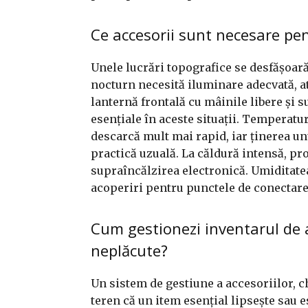
Ce accesorii sunt necesare pen
Unele lucrări topografice se desfășoară
nocturn necesită iluminare adecvată, at
lanternă frontală cu mâinile libere și
esențiale în aceste situații. Temperatur
descarcă mult mai rapid, iar ținerea un
practică uzuală. La căldură intensă, pr
supraîncălzirea electronică. Umiditate
acoperiri pentru punctele de conectare 
Cum gestionezi inventarul de a
neplăcute?
Un sistem de gestiune a accesoriilor, c
teren că un item esențial lipsește sau e