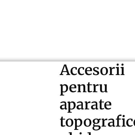
ri si Industrii
Cultura si Entertainment
Diverse N
Accesorii
pentru
aparate
topografic