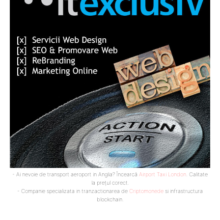
- Ai nevoie de transport aeroport in Anglia? Încearcă
Airport Taxi London
. Calitate
la prețul corect.
- Companie specializata in tranzactionarea de
Criptomonede
si infrastructura
blockchain.