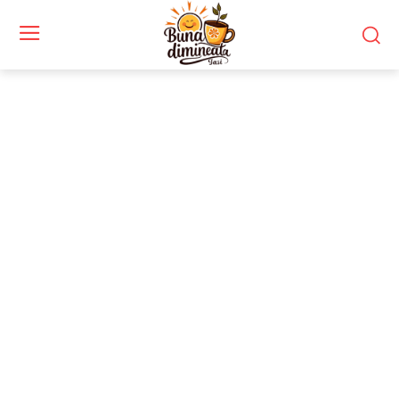
Relaxare si timp liber
Acest blog este dedicat celor care caută relaxare
și timp liber de calitate. Găsești idei pentru
escapade, hobby-uri și activități recreative.
Descoperă sfaturi despre cum să-ți gestionezi
mai bine timpul liber. Fie că iubești călătoriile,
lectura sau meditația, aici vei găsi inspirație.
Bucură-te de articole despre destinații de vis,
tehnici de relaxare și experiențe noi. Ai nevoie
de un moment de pauză? Îți oferim sugestii