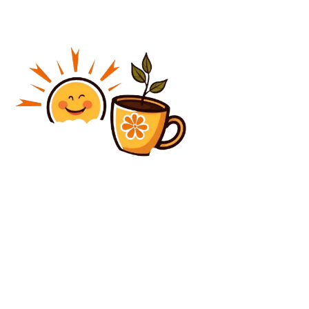
Diverse Noutati
Transformare drastică: Modificările în mesajele
oficiale referitoare la „iminenta” agresiune a Rusiei
împotriva NATO. Clarificarea generalului Grumaz