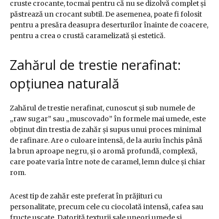
cruste crocante, tocmai pentru că nu se dizolvă complet și
păstrează un crocant subtil. De asemenea, poate fi folosit
pentru a presăra deasupra deserturilor înainte de coacere,
pentru a crea o crustă caramelizată și estetică.
Zahărul de trestie nerafinat:
opțiunea naturală
Zahărul de trestie nerafinat, cunoscut și sub numele de
„raw sugar” sau „muscovado” în formele mai umede, este
obținut din trestia de zahăr și supus unui proces minimal
de rafinare. Are o culoare intensă, de la auriu închis până
la brun aproape negru, și o aromă profundă, complexă,
care poate varia între note de caramel, lemn dulce și chiar
rom.
Acest tip de zahăr este preferat în prăjituri cu
personalitate, precum cele cu ciocolată intensă, cafea sau
fructe uscate. Datorită texturii sale uneori umede și