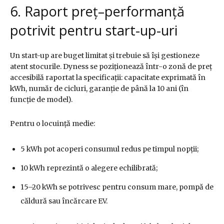
6. Raport preț–performanță
potrivit pentru start-up-uri
Un start-up are buget limitat și trebuie să își gestioneze
atent stocurile. Dyness se poziționează într-o zonă de preț
accesibilă raportat la specificații: capacitate exprimată în
kWh, număr de cicluri, garanție de până la 10 ani (în
funcție de model).
Pentru o locuință medie:
5 kWh pot acoperi consumul redus pe timpul nopții;
10 kWh reprezintă o alegere echilibrată;
15–20 kWh se potrivesc pentru consum mare, pompă de
căldură sau încărcare EV.