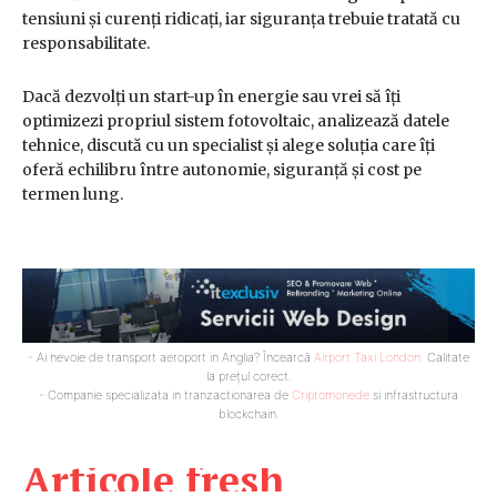
tensiuni și curenți ridicați, iar siguranța trebuie tratată cu
responsabilitate.
Dacă dezvolți un start-up în energie sau vrei să îți
optimizezi propriul sistem fotovoltaic, analizează datele
tehnice, discută cu un specialist și alege soluția care îți
oferă echilibru între autonomie, siguranță și cost pe
termen lung.
- Ai nevoie de transport aeroport in Anglia? Încearcă
Airport Taxi London
. Calitate
la prețul corect.
- Companie specializata in tranzactionarea de
Criptomonede
si infrastructura
blockchain.
Articole fresh