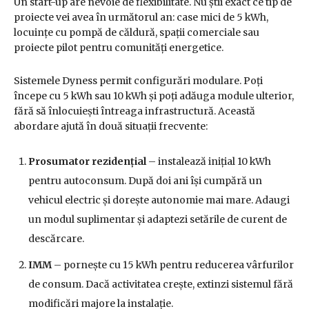
Un start-up are nevoie de flexibilitate. Nu știi exact ce tip de
proiecte vei avea în următorul an: case mici de 5 kWh,
locuințe cu pompă de căldură, spații comerciale sau
proiecte pilot pentru comunități energetice.
Sistemele Dyness permit configurări modulare. Poți
începe cu 5 kWh sau 10 kWh și poți adăuga module ulterior,
fără să înlocuiești întreaga infrastructură. Această
abordare ajută în două situații frecvente:
Prosumator rezidențial
– instalează inițial 10 kWh
pentru autoconsum. După doi ani își cumpără un
vehicul electric și dorește autonomie mai mare. Adaugi
un modul suplimentar și adaptezi setările de curent de
descărcare.
IMM
– pornește cu 15 kWh pentru reducerea vârfurilor
de consum. Dacă activitatea crește, extinzi sistemul fără
modificări majore la instalație.