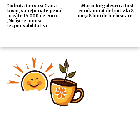
Codruța Cerva și Oana
Mario Iorgulescu a fost
Lovin, sancționate penal
condamnat definitiv la 8
cu câte 15.000 de euro:
ani și 8 luni de închisoare.
„Nu își recunosc
responsabilitatea”
Diverse Noutati
Conferință de presă ce urmează să fie organizată de