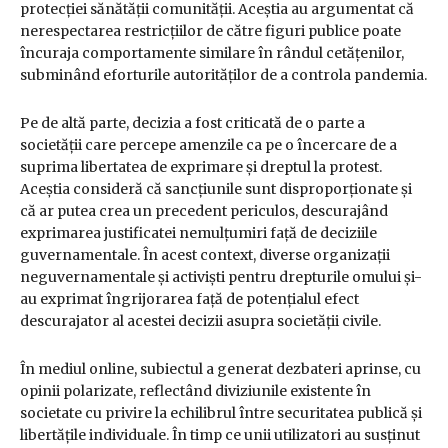
protecției sănătății comunității. Aceștia au argumentat că
nerespectarea restricțiilor de către figuri publice poate
încuraja comportamente similare în rândul cetățenilor,
subminând eforturile autorităților de a controla pandemia.
Pe de altă parte, decizia a fost criticată de o parte a
societății care percepe amenzile ca pe o încercare de a
suprima libertatea de exprimare și dreptul la protest.
Aceștia consideră că sancțiunile sunt disproporționate și
că ar putea crea un precedent periculos, descurajând
exprimarea justificatei nemulțumiri față de deciziile
guvernamentale. În acest context, diverse organizații
neguvernamentale și activiști pentru drepturile omului și-
au exprimat îngrijorarea față de potențialul efect
descurajator al acestei decizii asupra societății civile.
În mediul online, subiectul a generat dezbateri aprinse, cu
opinii polarizate, reflectând diviziunile existente în
societate cu privire la echilibrul între securitatea publică și
libertățile individuale. În timp ce unii utilizatori au susținut