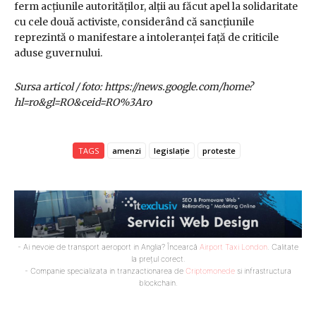
ferm acțiunile autorităților, alții au făcut apel la solidaritate
cu cele două activiste, considerând că sancțiunile
reprezintă o manifestare a intoleranței față de criticile
aduse guvernului.
Sursa articol / foto: https://news.google.com/home?
hl=ro&gl=RO&ceid=RO%3Aro
TAGS
amenzi
legislație
proteste
- Ai nevoie de transport aeroport in Anglia? Încearcă
Airport Taxi London
. Calitate
la prețul corect.
- Companie specializata in tranzactionarea de
Criptomonede
si infrastructura
blockchain.