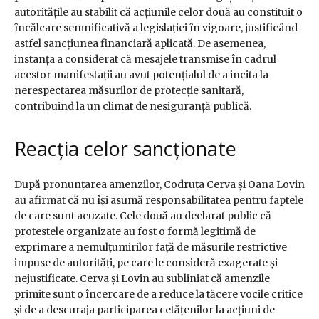
autoritățile au stabilit că acțiunile celor două au constituit o
încălcare semnificativă a legislației în vigoare, justificând
astfel sancțiunea financiară aplicată. De asemenea,
instanța a considerat că mesajele transmise în cadrul
acestor manifestații au avut potențialul de a incita la
nerespectarea măsurilor de protecție sanitară,
contribuind la un climat de nesiguranță publică.
Reacția celor sancționate
După pronunțarea amenzilor, Codruța Cerva și Oana Lovin
au afirmat că nu își asumă responsabilitatea pentru faptele
de care sunt acuzate. Cele două au declarat public că
protestele organizate au fost o formă legitimă de
exprimare a nemulțumirilor față de măsurile restrictive
impuse de autorități, pe care le consideră exagerate și
nejustificate. Cerva și Lovin au subliniat că amenzile
primite sunt o încercare de a reduce la tăcere vocile critice
și de a descuraja participarea cetățenilor la acțiuni de