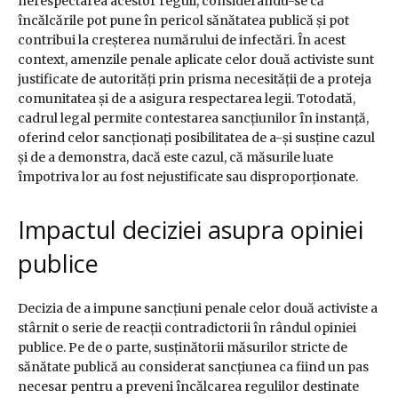
nerespectarea acestor reguli, considerându-se că
încălcările pot pune în pericol sănătatea publică și pot
contribui la creșterea numărului de infectări. În acest
context, amenzile penale aplicate celor două activiste sunt
justificate de autorități prin prisma necesității de a proteja
comunitatea și de a asigura respectarea legii. Totodată,
cadrul legal permite contestarea sancțiunilor în instanță,
oferind celor sancționați posibilitatea de a-și susține cazul
și de a demonstra, dacă este cazul, că măsurile luate
împotriva lor au fost nejustificate sau disproporționate.
Impactul deciziei asupra opiniei
publice
Decizia de a impune sancțiuni penale celor două activiste a
stârnit o serie de reacții contradictorii în rândul opiniei
publice. Pe de o parte, susținătorii măsurilor stricte de
sănătate publică au considerat sancțiunea ca fiind un pas
necesar pentru a preveni încălcarea regulilor destinate