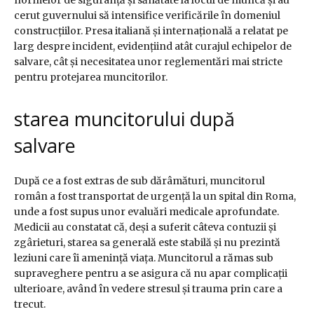
normelor de siguranță și sănătate la locul de muncă și au
cerut guvernului să intensifice verificările în domeniul
construcțiilor. Presa italiană și internațională a relatat pe
larg despre incident, evidențiind atât curajul echipelor de
salvare, cât și necesitatea unor reglementări mai stricte
pentru protejarea muncitorilor.
starea muncitorului după
salvare
După ce a fost extras de sub dărâmături, muncitorul
român a fost transportat de urgență la un spital din Roma,
unde a fost supus unor evaluări medicale aprofundate.
Medicii au constatat că, deși a suferit câteva contuzii și
zgârieturi, starea sa generală este stabilă și nu prezintă
leziuni care îi amenință viața. Muncitorul a rămas sub
supraveghere pentru a se asigura că nu apar complicații
ulterioare, având în vedere stresul și trauma prin care a
trecut.