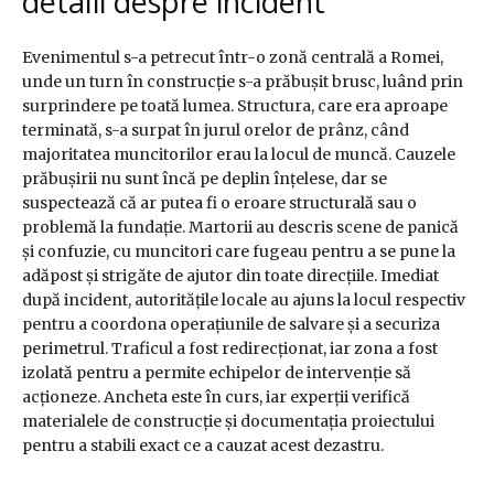
detalii despre incident
Evenimentul s-a petrecut într-o zonă centrală a Romei,
unde un turn în construcție s-a prăbușit brusc, luând prin
surprindere pe toată lumea. Structura, care era aproape
terminată, s-a surpat în jurul orelor de prânz, când
majoritatea muncitorilor erau la locul de muncă. Cauzele
prăbușirii nu sunt încă pe deplin înțelese, dar se
suspectează că ar putea fi o eroare structurală sau o
problemă la fundație. Martorii au descris scene de panică
și confuzie, cu muncitori care fugeau pentru a se pune la
adăpost și strigăte de ajutor din toate direcțiile. Imediat
după incident, autoritățile locale au ajuns la locul respectiv
pentru a coordona operațiunile de salvare și a securiza
perimetrul. Traficul a fost redirecționat, iar zona a fost
izolată pentru a permite echipelor de intervenție să
acționeze. Ancheta este în curs, iar experții verifică
materialele de construcție și documentația proiectului
pentru a stabili exact ce a cauzat acest dezastru.