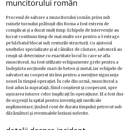
muncitorului român
Procesul de salvare a muncitorului român prins sub
ruinele turnului prăbușit din Roma a fost extrem de
complicat și a durat mult timp. Echipele de intervenție au
lucrat continuu timp de mai multe ore pentru a-l extrage
pe bărbatul blocat sub resturile structurii. Cu ajutorul
uneltelor specializate și al câinilor de căutare, salvatorii au
reușit să determine cu exactitate locul în care se afla
muncitorul. Au fost utilizate echipamente grele pentru a
îndepărta secțiunile mari de beton și metal, iar echipele de
salvatori au cooperat strâns pentru a menține siguranța
zonei în timpul operației. În cele din urmă, muncitorul a
fost adus la suprafață, fiind conștient și cooperant, spre
ușurarea tuturor celor implicați în operațiune. El a fost dus
de urgență la spital pentru investigații medicale
suplimentare, ținând cont de durata timpului petrecut sub
dărâmături și eventualele leziuni suferite.