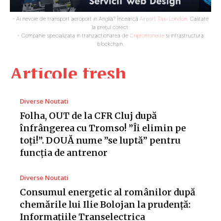
- Ai nevoie de transport aeroport in Anglia? Încearcă
Airport Taxi London
. Calitate
la prețul corect.
- Companie specializata in tranzactionarea de
Criptomonede
si infrastructura
blockchain.
Articole fresh
Diverse Noutati
Folha, OUT de la CFR Cluj după
înfrângerea cu Tromso! ”Îi elimin pe
toți!”. DOUĂ nume ”se luptă” pentru
funcția de antrenor
Diverse Noutati
Consumul energetic al românilor după
chemările lui Ilie Bolojan la prudență:
Informațiile Transelectrica