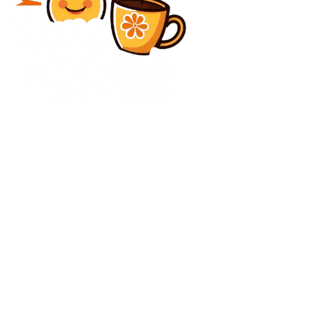
Diverse Noutati
Decizie esențială: amenințările și șansele pentru
economia României ca urmare a pactului UE-
Mercosur
Diverse Noutati
Iranul îi atrage atenția României: Va răspunde politic
și juridic după venirea americanilor
C
vineri, august 7, 2026
26
București
Contact www.bunadimineataiasi.ro