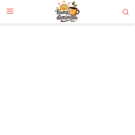
Stiri si noutati despre:
prăbușire