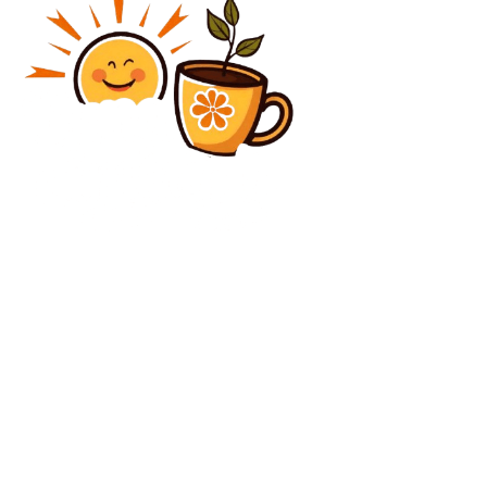
Diverse Noutati
Pe Valea Oltului, pompierii folosesc roboți. Traficul
este suspendat până miercuri. „Se observă scăpări de
gaz”
Diverse Noutati
Didier Deschamps, conducătorul legendar al Cupei
Mondiale!