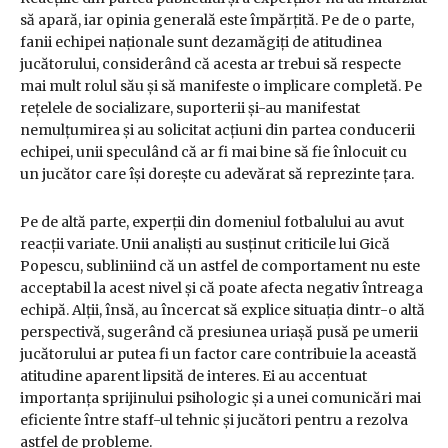
să apară, iar opinia generală este împărțită. Pe de o parte,
fanii echipei naționale sunt dezamăgiți de atitudinea
jucătorului, considerând că acesta ar trebui să respecte
mai mult rolul său și să manifeste o implicare completă. Pe
rețelele de socializare, suporterii și-au manifestat
nemulțumirea și au solicitat acțiuni din partea conducerii
echipei, unii speculând că ar fi mai bine să fie înlocuit cu
un jucător care își dorește cu adevărat să reprezinte țara.
Pe de altă parte, experții din domeniul fotbalului au avut
reacții variate. Unii analiști au susținut criticile lui Gică
Popescu, subliniind că un astfel de comportament nu este
acceptabil la acest nivel și că poate afecta negativ întreaga
echipă. Alții, însă, au încercat să explice situația dintr-o altă
perspectivă, sugerând că presiunea uriașă pusă pe umerii
jucătorului ar putea fi un factor care contribuie la această
atitudine aparent lipsită de interes. Ei au accentuat
importanța sprijinului psihologic și a unei comunicări mai
eficiente între staff-ul tehnic și jucători pentru a rezolva
astfel de probleme.