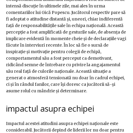
intensă discuție în ultimele zile, mai ales în urma
comentariilor lui Gică Popescu. Jucătorul respectiv pare să
fi adoptat o atitudine distantă și, uneori, chiar indiferentă
față de responsabilitățile sale în echipa națională. Această
percepție a fost amplificată de gesturile sale, de absența de
implicare evidentă în momente cheie și de declarațiile vagi
făcute în interviuri recente. În loc să fie o sursă de
inspirație și motivație pentru colegii de echipă,
comportamentul său a fost perceput ca demotivant,
ridicând semne de întrebare cu privire la angajamentul
său real față de culorile naționale. Această situație a
generat o atmosferă tensionată nu doar în cadrul echipei,
ci și în rândul fanilor, care își doresc ca jucătorii să-și
asume rolul cu mândrie și determinare.
impactul asupra echipei
Impactul acestei atitudini asupra echipei naționale este
considerabil. Jucătorii depind de liderii lor nu doar pentru