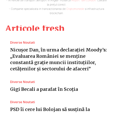
- Ai nevoie de transport aeroport in Anglia? Încearcă
Airport Taxi London
. Calitate
la prețul corect.
- Companie specializata in tranzactionarea de
Criptomonede
si infrastructura
blockchain.
Articole fresh
Diverse Noutati
Nicușor Dan, în urma declarației Moody’s:
„Evaluarea României se menține
constantă grație muncii instituțiilor,
cetățenilor și sectorului de afaceri”
Diverse Noutati
Gigi Becali a parafat în Scoția
Diverse Noutati
PSD îi cere lui Bolojan să susțină la