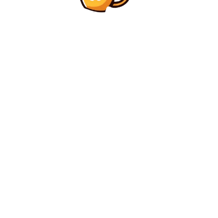
Diverse Noutati
Exclusiv | Întrebat despre trofeu, Gigi Becali a
răspuns cu DOAR DOUĂ cuvinte! FCSB se află la 15
puncte de lider
Diverse Noutati
Președintele israelian Isaac Herzog, în Iași:
Comunitatea evreiască din România a avut o
contribuție semnificativă în crearea și…
C
sâmbătă, august 8, 2026
27.1
București
Contact www.bunadimineataiasi.ro
Politica de cookies (GDPR)