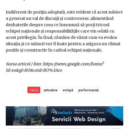
Indiferent de poziția adoptată, este evident că acest subiect
a generat un val de discuții și controverse, alimentând
dezbaterile despre ceea ce înseamnă să porți tricoul
echipei naționale și responsabilitățile care vin odată cu
acest privilegiu. În final, rămâne de văzut cum va evolua
situația și ce măsuri vor fi luate pentru a asigura un climat
pozitiv și constructiv în cadrul echipei naționale.
Sursa articol / foto: https://news.google.com/home?
hl=ro&gl=RO&ceid=RO%3Aro
TAGS
atitudine
echipă
performanță