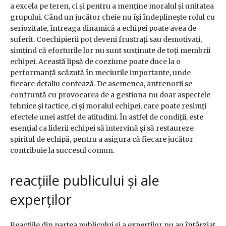
a excela pe teren, ci și pentru a menține moralul și unitatea
grupului. Când un jucător cheie nu își îndeplinește rolul cu
seriozitate, întreaga dinamică a echipei poate avea de
suferit. Coechipierii pot deveni frustrați sau demotivați,
simțind că eforturile lor nu sunt susținute de toți membrii
echipei. Această lipsă de coeziune poate duce la o
performanță scăzută în meciurile importante, unde
fiecare detaliu contează. De asemenea, antrenorii se
confruntă cu provocarea de a gestiona nu doar aspectele
tehnice și tactice, ci și moralul echipei, care poate resimți
efectele unei astfel de atitudini. În astfel de condiții, este
esențial ca liderii echipei să intervină și să restaureze
spiritul de echipă, pentru a asigura că fiecare jucător
contribuie la succesul comun.
reacțiile publicului și ale
experților
Reacțiile din partea publicului și a experților nu au întârziat