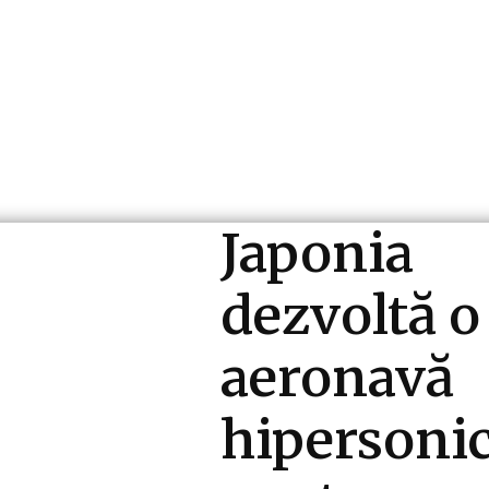
ri si Industrii
Cultura si Entertainment
Diverse N
Japonia
dezvoltă o
aeronavă
hipersoni