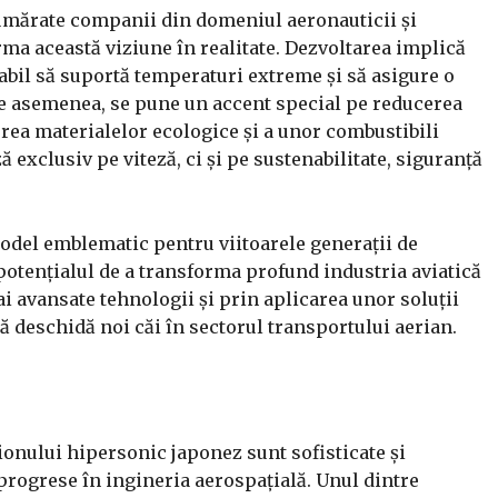
mărate companii din domeniul aeronauticii și
orma această viziune în realitate. Dezvoltarea implică
abil să suportă temperaturi extreme și să asigure o
De asemenea, se pune un accent special pe reducerea
rea materialelor ecologice și a unor combustibili
ă exclusiv pe viteză, ci și pe sustenabilitate, siguranță
odel emblematic pentru viitoarele generații de
potențialul de a transforma profund industria aviatică
ai avansate tehnologii și prin aplicarea unor soluții
să deschidă noi căi în sectorul transportului aerian.
ionului hipersonic japonez sunt sofisticate și
progrese în ingineria aerospațială. Unul dintre