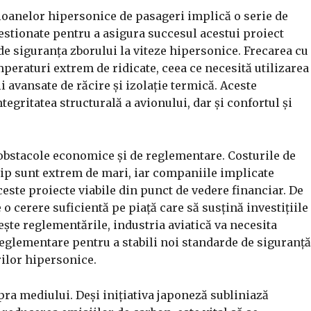
vioanelor hipersonice de pasageri implică o serie de
estionate pentru a asigura succesul acestui proiect
 de siguranța zborului la viteze hipersonice. Frecarea cu
mperaturi extrem de ridicate, ceea ce necesită utilizarea
i avansate de răcire și izolație termică. Aceste
tegritatea structurală a avionului, dar și confortul și
 obstacole economice și de reglementare. Costurile de
tip sunt extrem de mari, iar companiile implicate
ceste proiecte viabile din punct de vedere financiar. De
o cerere suficientă pe piață care să susțină investițiile
ește reglementările, industria aviatică va necesita
reglementare pentru a stabili noi standarde de siguranță
rilor hipersonice.
pra mediului. Deși inițiativa japoneză subliniază