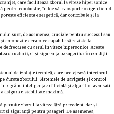
amjet, care facilitează zborul la viteze hipersonice
ă pentru combustie, în loc să transporte oxigen lichid.
porește eficiența energetică, dar contribuie și la
onului sunt, de asemenea, cruciale pentru succesul său.
 și compozite ceramice capabile să reziste la
 de frecarea cu aerul în viteze hipersonice. Aceste
ea structurii, ci și siguranța pasagerilor în condiții
temul de izolație termică, care protejează interiorul
e durata zborului. Sistemele de navigație și control
integrând inteligența artificială și algoritmi avansați
 a asigura o stabilitate maximă.
ă permite zborul la viteze fără precedent, dar și
ort și siguranță pentru pasageri. De asemenea,