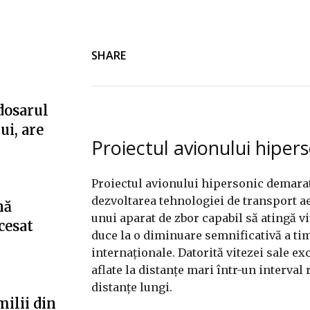
SHARE
dosarul
ui, are
Proiectul avionului hiper
Proiectul avionului hipersonic demarat
dezvoltarea tehnologiei de transport ae
nă
unui aparat de zbor capabil să atingă vi
cesat
duce la o diminuare semnificativă a tim
internaționale. Datorită vitezei sale e
aflate la distanțe mari într-un interval
distanțe lungi.
milii din