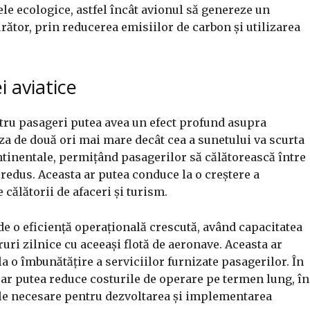
ele ecologice, astfel încât avionul să genereze un
tor, prin reducerea emisiilor de carbon și utilizarea
i aviatice
tru pasageri putea avea un efect profund asupra
eza de două ori mai mare decât cea a sunetului va scurta
ntinentale, permițând pasagerilor să călătorească între
 redus. Aceasta ar putea conduce la o creștere a
 călătorii de afaceri și turism.
e o eficiență operațională crescută, având capacitatea
ri zilnice cu aceeași flotă de aeronave. Aceasta ar
la o îmbunătățire a serviciilor furnizate pasagerilor. În
 ar putea reduce costurile de operare pe termen lung, în
bile necesare pentru dezvoltarea și implementarea