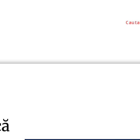
Cauta
outati
Home & Deco
Sanatate / Hobby
Tec
că