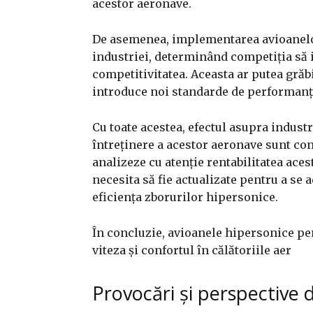
acestor aeronave.
De asemenea, implementarea avioanelor
industriei, determinând competiția să 
competitivitatea. Aceasta ar putea grăb
introduce noi standarde de performanță
Cu toate acestea, efectul asupra industr
întreținere a acestor aeronave sunt cons
analizeze cu atenție rentabilitatea aces
necesita să fie actualizate pentru a se 
eficiența zborurilor hipersonice.
În concluzie, avioanele hipersonice pen
viteza și confortul în călătoriile aer
Provocări și perspective d