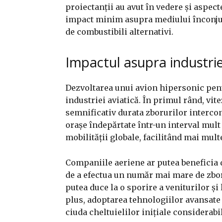
proiectanții au avut în vedere și aspect
impact minim asupra mediului înconjură
de combustibili alternativi.
Impactul asupra industrie
Dezvoltarea unui avion hipersonic pen
industriei aviatică. În primul rând, vit
semnificativ durata zborurilor interco
orașe îndepărtate într-un interval mult
mobilității globale, facilitând mai multe
Companiile aeriene ar putea beneficia d
de a efectua un număr mai mare de zboru
putea duce la o sporire a veniturilor și 
plus, adoptarea tehnologiilor avansate
ciuda cheltuielilor inițiale considera