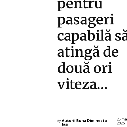
pentru
pasageri
capabilă s
atingă de
două ori
viteza…
Diverse Noutati
25 ma
Autorii Buna Dimineata
By
2026
Iasi