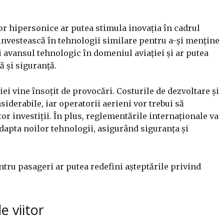
 hipersonice ar putea stimula inovația în cadrul
investească în tehnologii similare pentru a-și menține
i avansul tehnologic în domeniul aviației și ar putea
 și siguranță.
iei vine însoțit de provocări. Costurile de dezvoltare și
iderabile, iar operatorii aerieni vor trebui să
tor investiții. În plus, reglementările internaționale va
adapta noilor tehnologii, asigurând siguranța și
tru pasageri ar putea redefini așteptările privind
e viitor