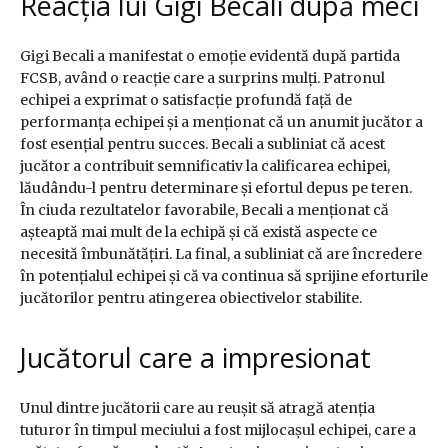
Reacția lui Gigi Becali după meci
Gigi Becali a manifestat o emoție evidentă după partida
FCSB, având o reacție care a surprins mulți. Patronul
echipei a exprimat o satisfacție profundă față de
performanța echipei și a menționat că un anumit jucător a
fost esențial pentru succes. Becali a subliniat că acest
jucător a contribuit semnificativ la calificarea echipei,
lăudându-l pentru determinare și efortul depus pe teren.
În ciuda rezultatelor favorabile, Becali a menționat că
așteaptă mai mult de la echipă și că există aspecte ce
necesită îmbunătățiri. La final, a subliniat că are încredere
în potențialul echipei și că va continua să sprijine eforturile
jucătorilor pentru atingerea obiectivelor stabilite.
Jucătorul care a impresionat
Unul dintre jucătorii care au reușit să atragă atenția
tuturor în timpul meciului a fost mijlocașul echipei, care a