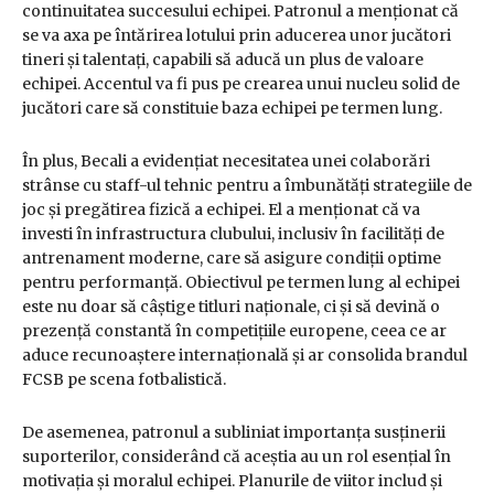
continuitatea succesului echipei. Patronul a menționat că
se va axa pe întărirea lotului prin aducerea unor jucători
tineri și talentați, capabili să aducă un plus de valoare
echipei. Accentul va fi pus pe crearea unui nucleu solid de
jucători care să constituie baza echipei pe termen lung.
În plus, Becali a evidențiat necesitatea unei colaborări
strânse cu staff-ul tehnic pentru a îmbunătăți strategiile de
joc și pregătirea fizică a echipei. El a menționat că va
investi în infrastructura clubului, inclusiv în facilități de
antrenament moderne, care să asigure condiții optime
pentru performanță. Obiectivul pe termen lung al echipei
este nu doar să câștige titluri naționale, ci și să devină o
prezență constantă în competițiile europene, ceea ce ar
aduce recunoaștere internațională și ar consolida brandul
FCSB pe scena fotbalistică.
De asemenea, patronul a subliniat importanța susținerii
suporterilor, considerând că aceștia au un rol esențial în
motivația și moralul echipei. Planurile de viitor includ și