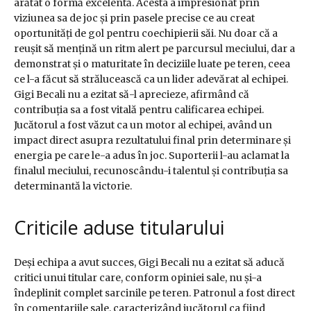
arătat o formă excelentă. Acesta a impresionat prin
viziunea sa de joc și prin pasele precise ce au creat
oportunități de gol pentru coechipierii săi. Nu doar că a
reușit să mențină un ritm alert pe parcursul meciului, dar a
demonstrat și o maturitate în deciziile luate pe teren, ceea
ce l-a făcut să strălucească ca un lider adevărat al echipei.
Gigi Becali nu a ezitat să-l aprecieze, afirmând că
contribuția sa a fost vitală pentru calificarea echipei.
Jucătorul a fost văzut ca un motor al echipei, având un
impact direct asupra rezultatului final prin determinare și
energia pe care le-a adus în joc. Suporterii l-au aclamat la
finalul meciului, recunoscându-i talentul și contribuția sa
determinantă la victorie.
Criticile aduse titularului
Deși echipa a avut succes, Gigi Becali nu a ezitat să aducă
critici unui titular care, conform opiniei sale, nu și-a
îndeplinit complet sarcinile pe teren. Patronul a fost direct
în comentariile sale, caracterizând jucătorul ca fiind