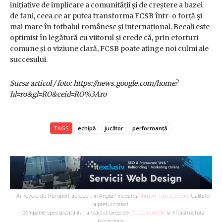
inițiative de implicare a comunității și de creștere a bazei
de fani, ceea ce ar putea transforma FCSB într-o forță și
mai mare în fotbalul românesc și internațional. Becali este
optimist în legătură cu viitorul și crede că, prin eforturi
comune și o viziune clară, FCSB poate atinge noi culmi ale
succesului.
Sursa articol / foto: https://news.google.com/home?
hl=ro&gl=RO&ceid=RO%3Aro
TAGS
echipă
jucător
performanță
- Ai nevoie de transport aeroport in Anglia? Încearcă
Airport Taxi London
. Calitate
la prețul corect.
- Companie specializata in tranzactionarea de
Criptomonede
si infrastructura
blockchain.