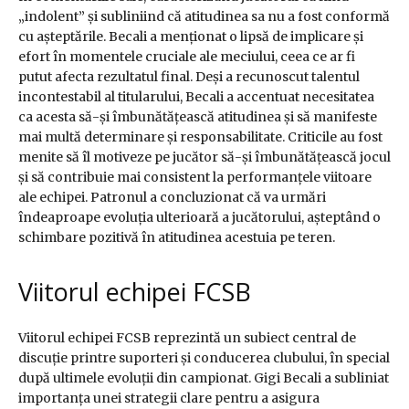
„indolent” și subliniind că atitudinea sa nu a fost conformă
cu așteptările. Becali a menționat o lipsă de implicare și
efort în momentele cruciale ale meciului, ceea ce ar fi
putut afecta rezultatul final. Deși a recunoscut talentul
incontestabil al titularului, Becali a accentuat necesitatea
ca acesta să-și îmbunătățească atitudinea și să manifeste
mai multă determinare și responsabilitate. Criticile au fost
menite să îl motiveze pe jucător să-și îmbunătățească jocul
și să contribuie mai consistent la performanțele viitoare
ale echipei. Patronul a concluzionat că va urmări
îndeaproape evoluția ulterioară a jucătorului, așteptând o
schimbare pozitivă în atitudinea acestuia pe teren.
Viitorul echipei FCSB
Viitorul echipei FCSB reprezintă un subiect central de
discuție printre suporteri și conducerea clubului, în special
după ultimele evoluții din campionat. Gigi Becali a subliniat
importanța unei strategii clare pentru a asigura