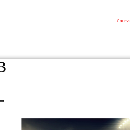
Cauta
outati
Home & Deco
Sanatate / Hobby
Tec
B
–