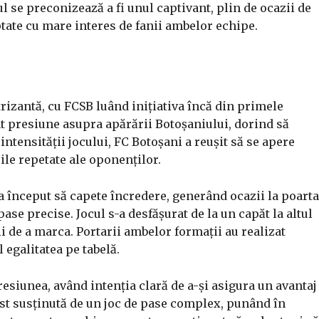
 se preconizează a fi unul captivant, plin de ocazii de
tate cu mare interes de fanii ambelor echipe.
trizantă, cu FCSB luând inițiativa încă din primele
 presiune asupra apărării Botoșaniului, dorind să
intensității jocului, FC Botoșani a reușit să se apere
le repetate ale oponenților.
a început să capete încredere, generând ocazii la poarta
ase precise. Jocul s-a desfășurat de la un capăt la altul
i de a marca. Portarii ambelor formații au realizat
 egalitatea pe tabelă.
resiunea, având intenția clară de a-și asigura un avantaj
ost susținută de un joc de pase complex, punând în