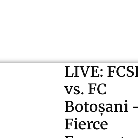
ri si Industrii
Cultura si Entertainment
Diverse N
LIVE: FCS
vs. FC
Botoșani 
Fierce