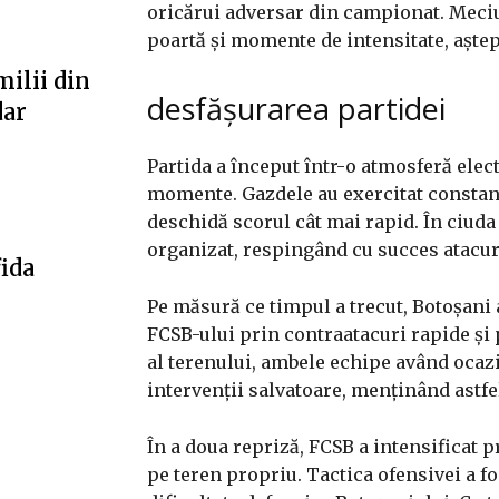
oricărui adversar din campionat. Meciul
poartă și momente de intensitate, aștep
milii din
desfășurarea partidei
dar
Partida a început într-o atmosferă elec
momente. Gazdele au exercitat constant
deschidă scorul cât mai rapid. În ciuda 
organizat, respingând cu succes atacuri
fida
Pe măsură ce timpul a trecut, Botoșani 
FCSB-ului prin contraatacuri rapide și p
al terenului, ambele echipe având ocazi
intervenții salvatoare, menținând astfel
În a doua repriză, FCSB a intensificat p
pe teren propriu. Tactica ofensivei a f