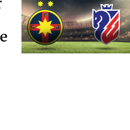
r
e
i