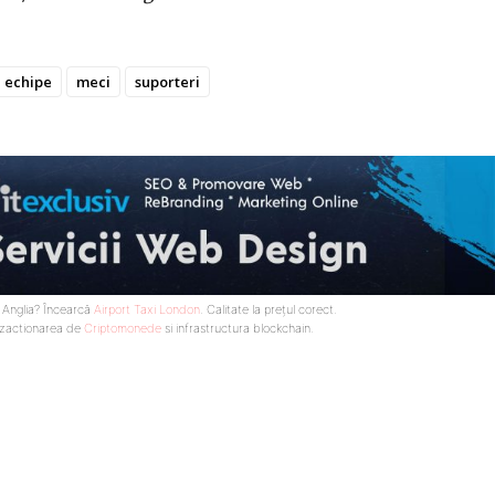
echipe
meci
suporteri
n Anglia? Încearcă
Airport Taxi London
. Calitate la prețul corect.
nzactionarea de
Criptomonede
si infrastructura blockchain.