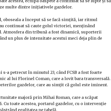
oate acestea, echipa oaspete a continuat să se lupte și să
ze multe dintre inițiativele gazdelor.
 oboseala a început să se facă simțită, iar ritmul
 au continuat să caute golul victoriei, menținând
l. Atmosfera din tribună a fost dinamică, suporterii
nd un plus de intensitate acestui meci deja plin de
 s-a petrecut în minutul 23, când FCSB a fost foarte
ic al lui Florinel Coman, care a lovit bara transversală.
rterilor gazdelor, care au simțit că golul este iminent.
ortunitate majoră prin Mihai Roman, care a scăpat
. Cu toate acestea, portarul gazdelor, cu o intervenție
păstrând egalitatea pe tabelă.