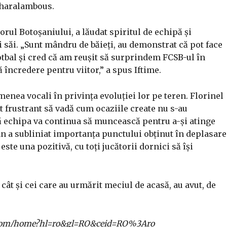
 Charalambous.
norul Botoșaniului, a lăudat spiritul de echipă și
i săi. „Sunt mândru de băieți, au demonstrat că pot face
fotbal și cred că am reușit să surprindem FCSB-ul în
 încredere pentru viitor,” a spus Iftime.
enea vocali în privința evoluției lor pe teren. Florinel
 frustrant să vadă cum ocaziile create nu s-au
că echipa va continua să muncească pentru a-și atinge
an a subliniat importanța punctului obținut în deplasare
ste una pozitivă, cu toți jucătorii dornici să își
 cât și cei care au urmărit meciul de acasă, au avut, de
gle.com/home?hl=ro&gl=RO&ceid=RO%3Aro