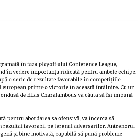
ogramată în faza playoff-ului Conference League,
ând în vedere importanța ridicată pentru ambele echipe.
pă o serie de rezultate favorabile în competițiile
l european printr-o victorie în această întâlnire. Cu un
a condusă de Elias Charalambous va căuta să își impună
ută pentru abordarea sa ofensivă, va încerca să
n rezultat favorabil pe terenul adversarilor. Antrenorul
genă și bine motivată, capabilă să pună probleme