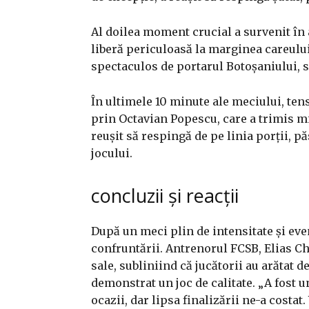
Al doilea moment crucial a survenit în 
liberă periculoasă la marginea careului.
spectaculos de portarul Botoșaniului, s
În ultimele 10 minute ale meciului, ten
prin Octavian Popescu, care a trimis m
reușit să respingă de pe linia porții, p
jocului.
concluzii și reacții
După un meci plin de intensitate și eve
confruntării. Antrenorul FCSB, Elias C
sale, subliniind că jucătorii au arătat d
demonstrat un joc de calitate. „A fost un
ocazii, dar lipsa finalizării ne-a costa