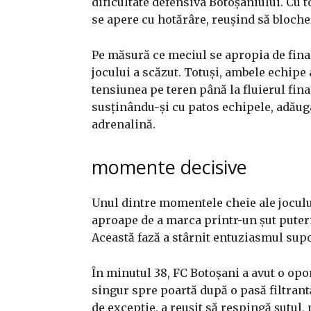
dificultate defensiva Botoșaniului. Cu t
se apere cu hotărâre, reușind să bloche
Pe măsură ce meciul se apropia de final,
jocului a scăzut. Totuși, ambele echipe
tensiunea pe teren până la fluierul fina
susținându-și cu patos echipele, adăugâ
adrenalină.
momente decisive
Unul dintre momentele cheie ale jocului
aproape de a marca printr-un șut putern
Această fază a stârnit entuziasmul supo
În minutul 38, FC Botoșani a avut o op
singur spre poartă după o pasă filtrantă
de excepție, a reușit să respingă șutul, 