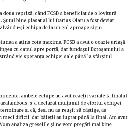
a doua repriză, când FCSB a beneficiat de o lovitură
 Șutul bine plasat al lui Darius Olaru a fost deviat
alvându-și echipa de la un gol aproape sigur.
siunea a atins cote maxime. FCSB a avut o ocazie uriașă
ingea cu capul spre porță, dar fundașul Botoșaniului a
ăstrând vie speranța echipei sale până la sfârșitul
nimente, ambele echipe au avut reacții variate la finalul
haralambous, s-a declarat mulțumit de efortul echipei
eterminare și că, deși nu au reușit să câștige, au
 meci dificil, dar băieții au luptat până la final. Am avut
t. Vom analiza greșelile și ne vom pregăti mai bine