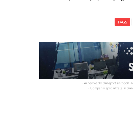
TAGS
- Ai nevoie de transport aeroport i
- Companie specializata in tra