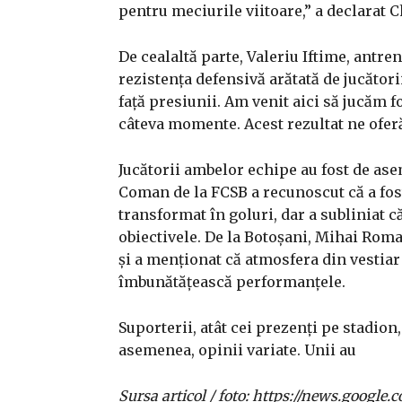
pentru meciurile viitoare,” a declarat
De cealaltă parte, Valeriu Iftime, antre
rezistența defensivă arătată de jucători
față presiunii. Am venit aici să jucăm 
câteva momente. Acest rezultat ne oferă
Jucătorii ambelor echipe au fost de asem
Coman de la FCSB a recunoscut că a fost
transformat în goluri, dar a subliniat 
obiectivele. De la Botoșani, Mihai Rom
și a menționat că atmosfera din vestiar e
îmbunătățească performanțele.
Suporterii, atât cei prezenți pe stadion,
asemenea, opinii variate. Unii au
Sursa articol / foto: https://news.goo