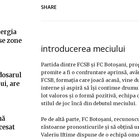
SHARE
nergia
se zone
introducerea meciului
Partida dintre FCSB și FC Botoșani, pr
promite a fi o confruntare aprinsă, av
dosarul
FCSB, formația care joacă acasă, vine du
ui, are
interne și aspiră să își continue drumu
lot valoros și o formă pozitivă, echip
stilul de joc încă din debutul meciului.
nă
Pe de altă parte, FC Botoșani, recunosc
cesat
răstoarne pronosticurile și să obțină u
Valeriu Iftime dispune de o echipă omo