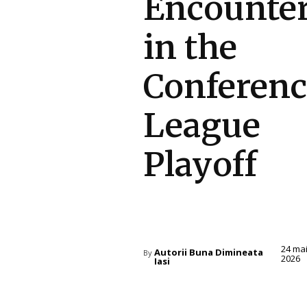
Encounte
in the
Conferenc
League
Playoff
Diverse Noutati
24 ma
Autorii Buna Dimineata
By
2026
Iasi