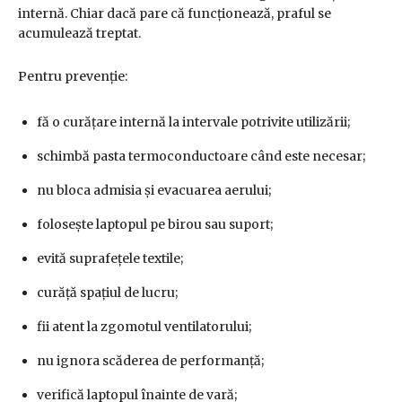
internă. Chiar dacă pare că funcționează, praful se
acumulează treptat.
Pentru prevenție:
fă o curățare internă la intervale potrivite utilizării;
schimbă pasta termoconductoare când este necesar;
nu bloca admisia și evacuarea aerului;
folosește laptopul pe birou sau suport;
evită suprafețele textile;
curăță spațiul de lucru;
fii atent la zgomotul ventilatorului;
nu ignora scăderea de performanță;
verifică laptopul înainte de vară;