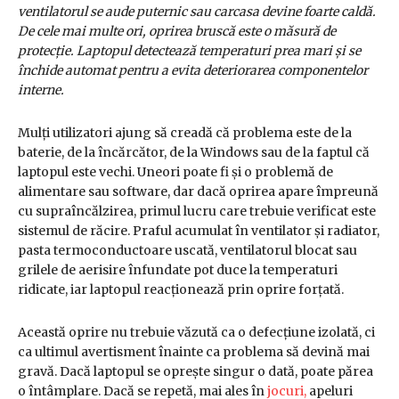
ventilatorul se aude puternic sau carcasa devine foarte caldă.
De cele mai multe ori, oprirea bruscă este o măsură de
protecție. Laptopul detectează temperaturi prea mari și se
închide automat pentru a evita deteriorarea componentelor
interne.
Mulți utilizatori ajung să creadă că problema este de la
baterie, de la încărcător, de la Windows sau de la faptul că
laptopul este vechi. Uneori poate fi și o problemă de
alimentare sau software, dar dacă oprirea apare împreună
cu supraîncălzirea, primul lucru care trebuie verificat este
sistemul de răcire. Praful acumulat în ventilator și radiator,
pasta termoconductoare uscată, ventilatorul blocat sau
grilele de aerisire înfundate pot duce la temperaturi
ridicate, iar laptopul reacționează prin oprire forțată.
Această oprire nu trebuie văzută ca o defecțiune izolată, ci
ca ultimul avertisment înainte ca problema să devină mai
gravă. Dacă laptopul se oprește singur o dată, poate părea
o întâmplare. Dacă se repetă, mai ales în
jocuri,
apeluri