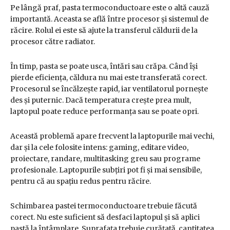
Pe lângă praf, pasta termoconductoare este o altă cauză
importantă. Aceasta se află între procesor și sistemul de
răcire. Rolul ei este să ajute la transferul căldurii de la
procesor către radiator.
În timp, pasta se poate usca, întări sau crăpa. Când își
pierde eficiența, căldura nu mai este transferată corect.
Procesorul se încălzește rapid, iar ventilatorul pornește
des și puternic. Dacă temperatura crește prea mult,
laptopul poate reduce performanța sau se poate opri.
Această problemă apare frecvent la laptopurile mai vechi,
dar și la cele folosite intens: gaming, editare video,
proiectare, randare, multitasking greu sau programe
profesionale. Laptopurile subțiri pot fi și mai sensibile,
pentru că au spațiu redus pentru răcire.
Schimbarea pastei termoconductoare trebuie făcută
corect. Nu este suficient să desfaci laptopul și să aplici
pastă la întâmplare. Suprafața trebuie curățată, cantitatea