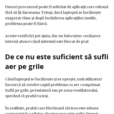
Uneori procesorul poate fi solicitat de aplicații care rulează
fără să îți dai seama. Totuși, dacă laptopul se încălzește
exagerat chiar și după închiderea aplicațiilor inutile,
problema poate fi fizică.
Aceste verificări pot ajuta, dar nu înlocuiesc curățarea
internă atunci când sistemul este blocat de praf.
De ce nu este suficient să sufli
aer pe grile
Când laptopul se încălzește și se oprește, unii utilizatori
încearcă să rezolve rapid problema cu aer comprimat.
Suflă pe grile, pe tastatură sau pe zona ventilatorului,
sperând că praful va ieși.
În realitate, praful care blochează răcirea este adesea
compactat în radiator. Nu iese ușor prin grile. Uneori,