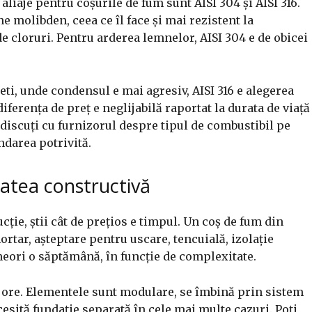
e aliaje pentru coșurile de fum sunt AISI 304 și AISI 316.
ne molibden, ceea ce îl face și mai rezistent la
e cloruri. Pentru arderea lemnelor, AISI 304 e de obicei
eti, unde condensul e mai agresiv, AISI 316 e alegerea
ferența de preț e neglijabilă raportat la durata de viață
 discuți cu furnizorul despre tipul de combustibil pe
ndarea potrivită.
itatea constructivă
cție, știi cât de prețios e timpul. Un coș de fum din
rtar, așteptare pentru uscare, tencuială, izolație
neori o săptămână, în funcție de complexitate.
 ore. Elementele sunt modulare, se îmbină prin sistem
cesită fundație separată în cele mai multe cazuri. Poți