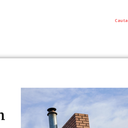
Cauta
outati
Home & Deco
Sanatate / Hobby
Tec
n