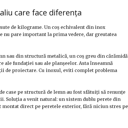
liu care face diferența
sute de kilograme. Un coș echivalent din inox
te nu pare important la prima vedere, dar greutatea
emn sau din structură metalică, un coș greu din cărămidă
e ale fundației sau ale planșeelor. Asta înseamnă
ții de proiectare. Cu inoxul, eviti complet problema
 de case pe structură de lemn au fost sfătuiți să renunțe
ii. Soluția a venit natural: un sistem dublu perete din
st montat direct pe peretele exterior, fără niciun stres pe