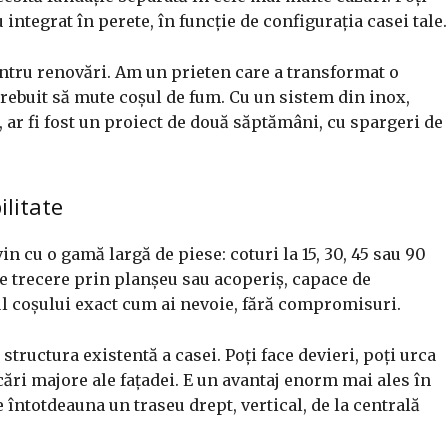
integrat în perete, în funcție de configurația casei tale.
entru renovări. Am un prieten care a transformat o
rebuit să mute coșul de fum. Cu un sistem din inox,
ă, ar fi fost un proiect de două săptămâni, cu spargeri de
litate
 cu o gamă largă de piese: coturi la 15, 30, 45 sau 90
e trecere prin planșeu sau acoperiș, capace de
eul coșului exact cum ai nevoie, fără compromisuri.
structura existentă a casei. Poți face devieri, poți urca
cări majore ale fațadei. E un avantaj enorm mai ales în
 întotdeauna un traseu drept, vertical, de la centrală