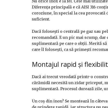
Nu orice inox e la fel. Cele mai utilizat
Diferența principală e că AISI 316 conți
coroziune, în special la cea provocată d
suficient.
Dacă folosești o centrală pe gaz sau pel
recomandată. E un pic mai scump, dar di
suplimentară pe care o obții. Merită să
care îl folosești, ca să primești recoma
Montajul rapid și flexibil
Dacă ai trecut vreodată printr-o constru
cărămidă necesită un zidar priceput, mo
suplimentară. Procesul durează zile, u
Un coș din inox? Se montează în câteva
de prindere rapidă, iar structura nu ne