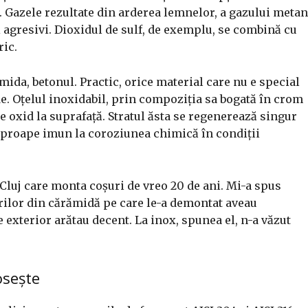
. Gazele rezultate din arderea lemnelor, a gazului metan
 agresivi. Dioxidul de sulf, de exemplu, se combină cu
ric.
ida, betonul. Practic, orice material care nu e special
e. Oțelul inoxidabil, prin compoziția sa bogată în crom
e oxid la suprafață. Stratul ăsta se regenerează singur
 aproape imun la coroziunea chimică în condiții
 Cluj care monta coșuri de vreo 20 de ani. Mi-a spus
rilor din cărămidă pe care le-a demontat aveau
 exterior arătau decent. La inox, spunea el, n-a văzut
osește