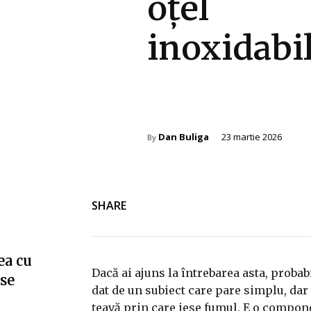
oțel
inoxidabi
Amenajare exterior
Dan Buliga
23 martie 2026
By
SHARE
ea cu
Dacă ai ajuns la întrebarea asta, probab
”se
dat de un subiect care pare simplu, dar
țeavă prin care iese fumul. E o compone