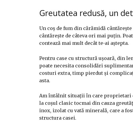
Greutatea redusă, un deta
Un coș de fum din cărămidă cântărește 
cântărește de câteva ori mai puțin. Poa
contează mai mult decât te-ai aștepta.
Pentru case cu structură ușoară, din l
poate necesita consolidări suplimentar
costuri extra, timp pierdut și complica
asta.
Am întâlnit situații în care proprietari
la coșul clasic tocmai din cauza greutăț
inox, izolat cu vată minerală, care a fo
structura casei.