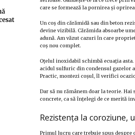
care se formează la pornirea și oprirea 
nă
cesat
Un coș din cărămidă sau din beton rezist
devine vizibilă. Cărămida absoarbe umez
adună. Am văzut cazuri în care proprieta
coș nou complet.
Oțelul inoxidabil schimbă ecuația asta
acidul sulfuric din condensul gazelor a
Practic, montezi coșul, îl verifici ocazi
Dar să nu rămânem doar la teorie. Hai s
concrete, ca să înțelegi de ce merită inv
Rezistența la coroziune, u
Primul lucru care trebuie spus despre o