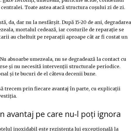
centralei. Toate astea atacă structura coșului zi de zi.
ă, da, dar nu la nesfârșit. După 15-20 de ani, degradarea
eala, mortalul cedează, iar costurile de reparație se
rii au cheltuit pe reparații aproape cât ar fi costat un
. Nu absoarbe umezeala, nu se degradează la contact cu
rse și nu necesită intervenții structurale periodice.
onal și te bucuri de el câteva decenii bune.
ă trecem prin fiecare avantaj în parte, cu explicații
estiția.
n avantaj pe care nu-l poți ignora
țelul inoxidabil este rezistența lui excepțională la