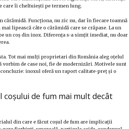
pe care îi cheltuiești pe termen lung.
n cărămidă. Funcționa, nu zic nu, dar în fiecare toamnă
să mai lipească câte o cărămidă care se crăpase. La un
 pe un coș din inox. Diferența s-a simțit imediat, nu doar
erea.
asta. Tot mai mulți proprietari din România aleg oțelul
că vorbim de case noi, fie de modernizări. Motivele sunt
concluzie: inoxul oferă un raport calitate-preț și o
l coșului de fum mai mult decât
ialul din care e făcut coșul de fum are implicații
l: gaze fierbinți, umezeală, particule acide, condensul