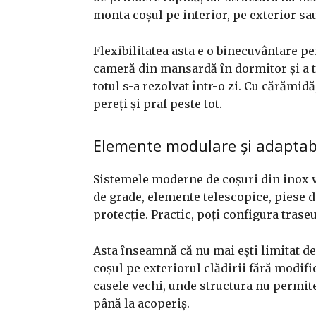
monta coșul pe interior, pe exterior sau 
Flexibilitatea asta e o binecuvântare p
cameră din mansardă în dormitor și a t
totul s-a rezolvat într-o zi. Cu cărămid
pereți și praf peste tot.
Elemente modulare și adaptabi
Sistemele moderne de coșuri din inox vin
de grade, elemente telescopice, piese d
protecție. Practic, poți configura tras
Asta înseamnă că nu mai ești limitat de 
coșul pe exteriorul clădirii fără modifi
casele vechi, unde structura nu permite
până la acoperiș.