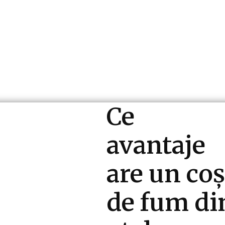
ri si Industrii
Cultura si Entertainment
Diverse N
Ce
avantaje
are un coș
de fum di