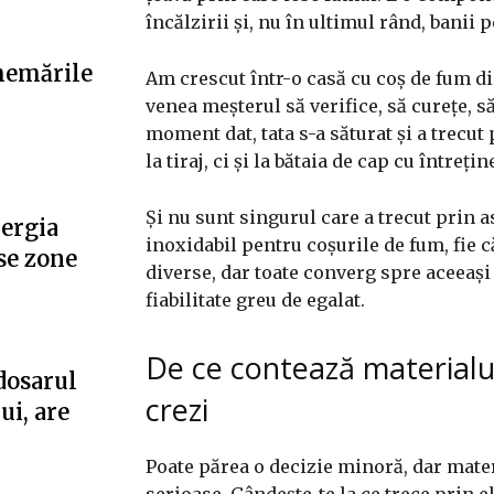
încălzirii și, nu în ultimul rând, banii 
hemările
Am crescut într-o casă cu coș de fum di
venea meșterul să verifice, să curețe, 
moment dat, tata s-a săturat și a trecut
la tiraj, ci și la bătaia de cap cu întrețin
Și nu sunt singurul care a trecut prin 
nergia
inoxidabil pentru coșurile de fum, fie 
se zone
diverse, dar toate converg spre aceeași 
fiabilitate greu de egalat.
De ce contează materialu
dosarul
crezi
ui, are
Poate părea o decizie minoră, dar mater
serioase. Gândește-te la ce trece prin e