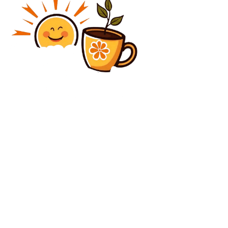
Diverse Noutati
Cine sunt arhitecții politicii externe împotriva
Europei a lui Trump: „Este asemănător unui divorț”
Diverse Noutati
“Salvatorul” Bolojan persistă “să salveze” chiar și
după concediere
C
vineri, august 7, 2026
28.3
București