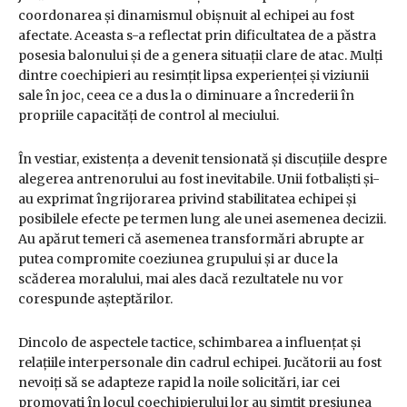
coordonarea și dinamismul obișnuit al echipei au fost
afectate. Aceasta s-a reflectat prin dificultatea de a păstra
posesia balonului și de a genera situații clare de atac. Mulți
dintre coechipieri au resimțit lipsa experienței și viziunii
sale în joc, ceea ce a dus la o diminuare a încrederii în
propriile capacități de control al meciului.
În vestiar, existența a devenit tensionată și discuțiile despre
alegerea antrenorului au fost inevitabile. Unii fotbaliști și-
au exprimat îngrijorarea privind stabilitatea echipei și
posibilele efecte pe termen lung ale unei asemenea decizii.
Au apărut temeri că asemenea transformări abrupte ar
putea compromite coeziunea grupului și ar duce la
scăderea moralului, mai ales dacă rezultatele nu vor
corespunde așteptărilor.
Dincolo de aspectele tactice, schimbarea a influențat și
relațiile interpersonale din cadrul echipei. Jucătorii au fost
nevoiți să se adapteze rapid la noile solicitări, iar cei
promovați în locul coechipierului lor au simțit presiunea