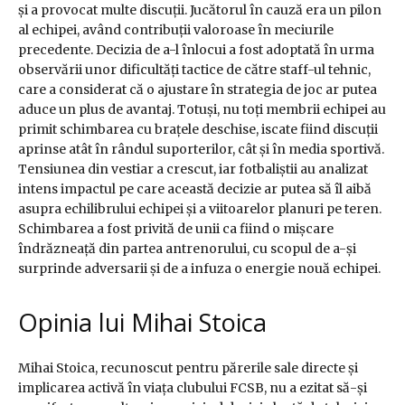
și a provocat multe discuții. Jucătorul în cauză era un pilon
al echipei, având contribuții valoroase în meciurile
precedente. Decizia de a-l înlocui a fost adoptată în urma
observării unor dificultăți tactice de către staff-ul tehnic,
care a considerat că o ajustare în strategia de joc ar putea
aduce un plus de avantaj. Totuși, nu toți membrii echipei au
primit schimbarea cu brațele deschise, iscate fiind discuții
aprinse atât în rândul suporterilor, cât și în media sportivă.
Tensiunea din vestiar a crescut, iar fotbaliștii au analizat
intens impactul pe care această decizie ar putea să îl aibă
asupra echilibrului echipei și a viitoarelor planuri pe teren.
Schimbarea a fost privită de unii ca fiind o mișcare
îndrăzneață din partea antrenorului, cu scopul de a-și
surprinde adversarii și de a infuza o energie nouă echipei.
Opinia lui Mihai Stoica
Mihai Stoica, recunoscut pentru părerile sale directe și
implicarea activă în viața clubului FCSB, nu a ezitat să-și