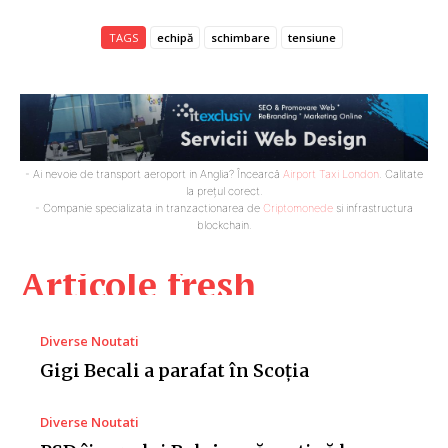
TAGS
echipă
schimbare
tensiune
- Ai nevoie de transport aeroport in Anglia? Încearcă
Airport Taxi London
. Calitate
la prețul corect.
- Companie specializata in tranzactionarea de
Criptomonede
si infrastructura
blockchain.
Articole fresh
Diverse Noutati
Gigi Becali a parafat în Scoția
Diverse Noutati