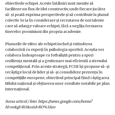
obiectivele echipei. Aceste întâlniri sunt menite să
faciliteze un flux de idei constructiv, unde fiecare jucător
să-și poată exprima perspectivele și să contribuie la planul
colectiv. Se ia în considerare și recrutarea de noi talente
care să adauge valoare echipei, fără a neglija formarea
tinerelor promisiuni din propria academie.
Planurile de viitor ale echipei includ și extinderea
colaborării cu experți în psihologia sportivă. Aceștia vor
colabora îndeaproape cu fotbaliștii pentru a spori
reziliența mentală și a gestionare mai eficientă a stresului
competițional. Prin aceste strategii, FCSB își propune să-și
recâștige locul de lider și să-și consolideze prezența în
competițiile europene, obiectivul principal fiind câștigarea
titlului național și obținerea unor rezultate notabile pe plan
internațional.
Sursa articol / foto: https://news.google.com/home?
hl=ro&gl=RO&ceid=RO%3Aro