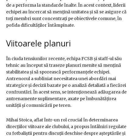
de a performa la standarde înalte. În acest context, liderii
echipei au încercat să mențină unitatea și să se asigure că
toți membri sunt concentrați pe obiectivele comune, în
pofida dificultăților întâmpinate.
Viitoarele planuri
În ciuda tensiunilor recente, echipa FCSB și staff-ul său
tehnic au început să traseze planuri menite să mențină
stabilitatea și să sporească performanțele echipei.
Antrenorul a subliniat necesitatea unei abordări mai
strategice și decizii bazate pe o analiză detaliată a fiecărei
confruntări. În acest sens, se intenționează adăugarea de
antrenamente suplimentare, axate pe îmbunătățirea
unității și comunicării pe teren.
Mihai Stoica, aflat într-un rol crucial în determinarea
direcțiilor viitoare ale clubului, a propus întâlniri regulate
cu fotbaliștii pentru discuții deschise despre așteptările și