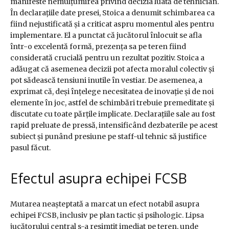
manifeste nemulțumirea privind decizia luată de tehnician.
În declarațiile date presei, Stoica a denumit schimbarea ca
fiind nejustificată și a criticat aspru momentul ales pentru
implementare. El a punctat că jucătorul înlocuit se afla
într-o excelentă formă, prezența sa pe teren fiind
considerată crucială pentru un rezultat pozitiv. Stoica a
adăugat că asemenea decizii pot afecta moralul colectiv și
pot sădească tensiuni inutile în vestiar. De asemenea, a
exprimat că, deși înțelege necesitatea de inovație și de noi
elemente în joc, astfel de schimbări trebuie premeditate și
discutate cu toate părțile implicate. Declarațiile sale au fost
rapid preluate de pressă, intensificând dezbaterile pe acest
subiect și punând presiune pe staff-ul tehnic să justifice
pasul făcut.
Efectul asupra echipei FCSB
Mutarea neașteptată a marcat un efect notabil asupra
echipei FCSB, inclusiv pe plan tactic și psihologic. Lipsa
jucătorului central s-a resimțit imediat pe teren, unde