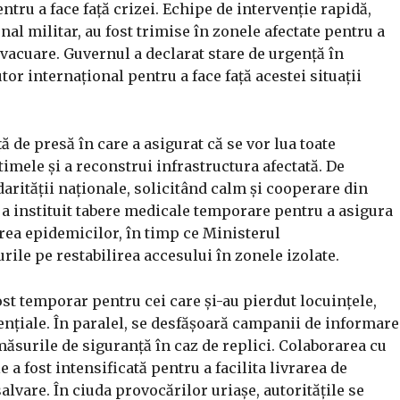
ntru a face față crizei. Echipe de intervenție rapidă,
al militar, au fost trimise în zonele afectate pentru a
evacuare. Guvernul a declarat stare de urgență în
utor internațional pentru a face față acestei situații
ă de presă în care a asigurat că se vor lua toate
imele și a reconstrui infrastructura afectată. De
rității naționale, solicitând calm și cooperare din
i a instituit tabere medicale temporare pentru a asigura
irea epidemicilor, în timp ce Ministerul
rile pe restabilirea accesului în zonele izolate.
ost temporar pentru cei care și-au pierdut locuințele,
sențiale. În paralel, se desfășoară campanii de informare
măsurile de siguranță în caz de replici. Colaborarea cu
 a fost intensificată pentru a facilita livrarea de
lvare. În ciuda provocărilor uriașe, autoritățile se