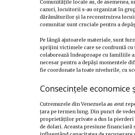
Comunitățile locale au, de asemenea, un
cazuri, locuitorii s-au organizat în gru
dărâmăturilor și la reconstruirea locuin
comunitar sunt cruciale pentru a depăș
Pe lângă ajutoarele materiale, sunt furn
sprijini victimele care se confruntă cu 
colaborează îndeaproape cu familiile a
necesar pentru a depăși momentele dific
fie coordonate la toate nivelurile, cu s
Consecințele economice și
Cutremurele din Venezuela au avut repe
țara pe termen lung. Din punct de veder
proprietăților private a dus la pierder
de dolari. Aceasta presiune financiară
influențând capacitatea de recuperare și