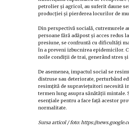
petrolier și agricol, au suferit daune s
producției și pierderea locurilor de m
Din perspectivă socială, cutremurele a
persoane fără adăpost și acces redus la
presiune, se confruntă cu dificultăți ma
în a preveni izbucnirea epidemicilor. C
noile condiții de trai, generând stres ș
De asemenea, impactul social se resimte
distruse sau deteriorate, perturbând ed
resimțită de supraviețuitori necesită i
termen lung asupra sănătății mintale. S
esențiale pentru a face față acestor pro
normalitate.
Sursa articol / foto: https://news.goo