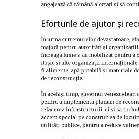
angajează să rămână alertați și să con
Eforturile de ajutor și re
În urma cutremurelor devastatoare, efor
majoră pentru autorități și organizațiil
întreaga lume s-au mobilizat pentru a of
Roșie și alte organizații internaționale
fi alimente, apă potabilă și materiale d
de reconstrucție.
În același timp, guvernul venezuelean 
pentru a implementa planuri de reconst
refacerea infrastructurii, ci și să incl
accent special pe construirea de locuin
utilități publice, pentru a reduce vulne