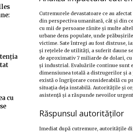
lles
Cutremurele devastatoare ce au afectat 
une:
din perspectiva umanitară, cât și din c
cu mii de persoane rănite și multe alte
urbane dens populate, unde prăbușirile
victime. Sate întregi au fost distruse, 
și rețelele de utilități, a suferit daune
tenția
de aproximativ 7 miliarde de dolari, cu
tat
și industrial. Evaluările continue sunt
dimensiunea totală a distrugerilor și a 
există o îngrijorare considerabilă cu pr
situația deja instabilă. Autoritățile și 
asistență și a răspunde nevoilor urgente
ea cu
”se
Răspunsul autorităților
Imediat după cutremure, autoritățile di