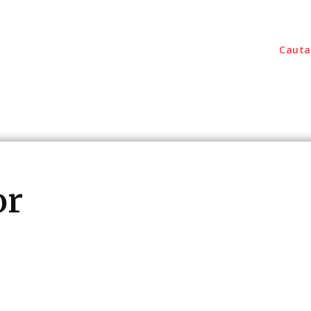
Cauta
outati
Home & Deco
Sanatate / Hobby
Tec
or