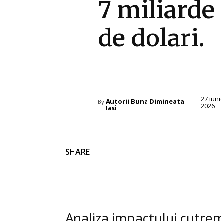
7 miliarde
de dolari.
Diverse Noutati
27 iuni
Autorii Buna Dimineata
By
2026
Iasi
SHARE
Analiza impactului cutre