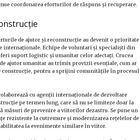
tinue coordonarea eforturilor de răspuns și recuperare.
construcție
turile de ajutor și reconstrucție au devenit o prioritate
e internaționale. Echipe de voluntari și specialiști din
eri suport logistic și umanitar celor afectați. Crucea
 de ajutor umanitar au trimis provizii esențiale, cum ar
e construcție, pentru a sprijini comunitățile în procesul
colaborează cu agenții internaționale de dezvoltare
rucție pe termen lung, care să nu se limiteze doar la
udă măsuri de prevenire a viitorilor dezastru. Se pune un
țe rezistente la cutremure și modernizarea rețelelor de
rabilitatea la evenimente similare în viitor.