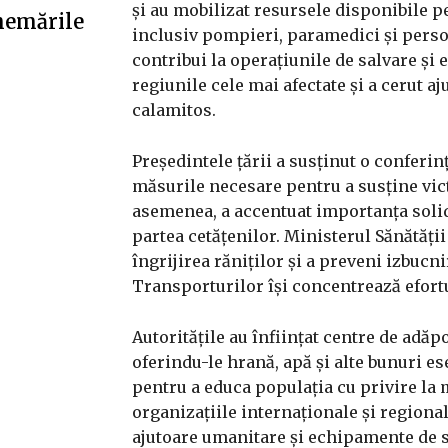
și au mobilizat resursele disponibile pe
hemările
inclusiv pompieri, paramedici și person
contribui la operațiunile de salvare și 
regiunile cele mai afectate și a cerut aj
calamitos.
Președintele țării a susținut o conferinț
măsurile necesare pentru a susține vict
asemenea, a accentuat importanța solida
partea cetățenilor. Ministerul Sănătăți
îngrijirea răniților și a preveni izbucn
Transporturilor își concentrează efortu
Autoritățile au înființat centre de adăp
oferindu-le hrană, apă și alte bunuri e
pentru a educa populația cu privire la 
organizațiile internaționale și regionale
ajutoare umanitare și echipamente de sa