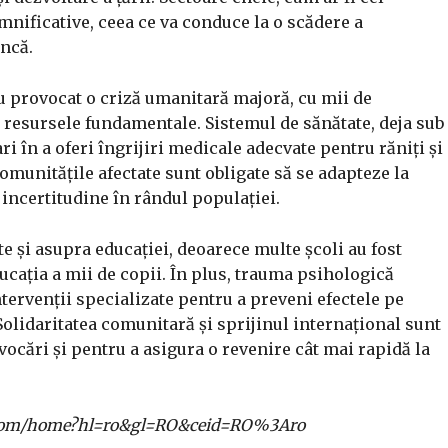
emnificative, ceea ce va conduce la o scădere a
uncă.
u provocat o criză umanitară majoră, cu mii de
 resursele fundamentale. Sistemul de sănătate, deja sub
ri în a oferi îngrijiri medicale adecvate pentru răniți și
omunitățile afectate sunt obligate să se adapteze la
i incertitudine în rândul populației.
 și asupra educației, deoarece multe școli au fost
ucația a mii de copii. În plus, trauma psihologică
ntervenții specializate pentru a preveni efectele pe
olidaritatea comunitară și sprijinul internațional sunt
vocări și pentru a asigura o revenire cât mai rapidă la
gle.com/home?hl=ro&gl=RO&ceid=RO%3Aro