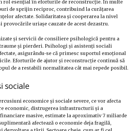
 rol esențial în eforturile de reconstrucție. În multe
puri de sprijin reciproc, contribuind la curățarea
țelor afectate. Solidaritatea și cooperarea la nivel
i provocările uriașe cauzate de acest dezastru.
izate și servicii de consiliere psihologică pentru a
traume și pierderi. Psihologi și asistenți sociali
fectate, asigurându-se că primesc suportul emoțional
ile. Eforturile de ajutor și reconstrucție continuă să
copul de a restabili normalitatea cât mai repede posibil.
 sociale
rcusiuni economice și sociale severe, ce vor afecta
e economic, distrugerea infrastructurii și a
i financiare masive, estimate la aproximativ 7 miliarde
 suplimentară afectează o economie deja fragilă,
 dezvoltare a țării. Sectoare cheie, cum ar fi cel