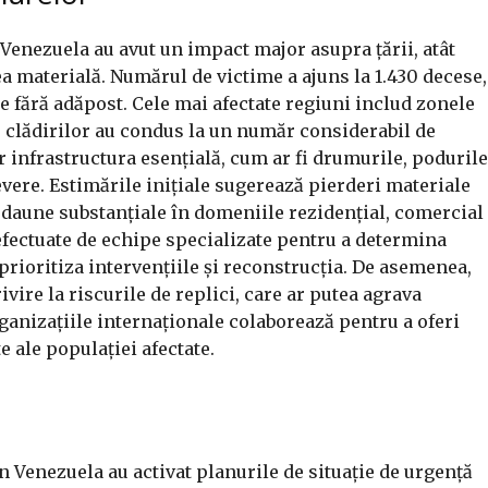
Venezuela au avut un impact major asupra țării, atât
ea materială. Numărul de victime a ajuns la 1.430 decese,
le fără adăpost. Cele mai afectate regiuni includ zonele
 clădirilor au condus la un număr considerabil de
iar infrastructura esențială, cum ar fi drumurile, podurile
 severe. Estimările inițiale sugerează pierderi materiale
 daune substanțiale în domeniile rezidențial, comercial
 efectuate de echipe specializate pentru a determina
prioritiza intervențiile și reconstrucția. De asemenea,
ivire la riscurile de replici, care ar putea agrava
organizațiile internaționale colaborează pentru a oferi
 ale populației afectate.
n Venezuela au activat planurile de situație de urgență