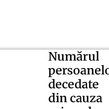
ri si Industrii
Cultura si Entertainment
Diverse N
Numărul
persoanel
decedate
din cauza