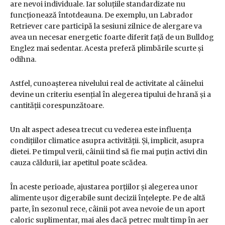
are nevoi individuale. Iar soluțiile standardizate nu
funcționează întotdeauna. De exemplu, un Labrador
Retriever care participă la sesiuni zilnice de alergare va
avea un necesar energetic foarte diferit față de un Bulldog
Englez mai sedentar. Acesta preferă plimbările scurte și
odihna.
Astfel, cunoașterea nivelului real de activitate al câinelui
devine un criteriu esențial în alegerea tipului de hrană și a
cantității corespunzătoare.
Un alt aspect adesea trecut cu vederea este influența
condițiilor climatice asupra activității. Și, implicit, asupra
dietei. Pe timpul verii, câinii tind să fie mai puțin activi din
cauza căldurii, iar apetitul poate scădea.
În aceste perioade, ajustarea porțiilor și alegerea unor
alimente ușor digerabile sunt decizii înțelepte. Pe de altă
parte, în sezonul rece, câinii pot avea nevoie de un aport
caloric suplimentar, mai ales dacă petrec mult timp în aer