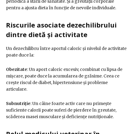
periodică a stării de sănătate. Și a greutății corporale
pentru a ajusta dieta în funcție de nevoile individuale.
Riscurile asociate dezechilibrului
dintre dietă și activitate
Un dezechilibru între aportul caloric și nivelul de activitate
poate duce la:
Obezitate
:
Un aport caloric excesiv, combinat cu lipsa de
mișcare, poate duce la acumularea de grăsime. Ceea ce
crește riscul de diabet, hipertensiune și probleme
articulare.
Subnutriție
:
Un câine foarte activ care nu primește
suficiente calorii poate suferi de pierdere în greutate,
scăderea masei musculare și deficiențe nutriționale.
Rolul medicului veterinar în