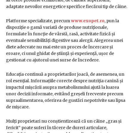
adaptate nevoilor energetice specifice fiecărui tip de câine.
Platforme specializate, precum
www.exopet.ro
, pun la
dispoziție o gamă variată de produse nutriționale,
formulate în funcție de vârstă, rasă, activitate fizică și
eventuale sensibilități digestive sau alergii. Alegerea unei
diete adecvate nu mai este un proces de încercare și
eroare, ci unul ghidat de știință și experiență, ușor de
gestionat cu ajutorul unei surse de încredere.
Educația continuă a proprietarilor joacă, de asemenea, un
rol esențial. Informațiile corecte despre nutriția canină și
impactul mișcării asupra metabolismului ajută la luarea
unor decizii informate, evitând greșeli frecvente precum
supraalimentarea, oferirea de gustări nepotrivite sau lipsa
de mișcare.
Mulți proprietari nu conștientizează că un câine „gras și
fericit” poate suferi în tăcere de dureri articulare,