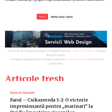
TAGS
dieta unui caine
- Ai nevoie de transport aeroport in Anglia? Încearcă
Airport Taxi London
. Calitate
la prețul corect.
- Companie specializata in tranzactionarea de
Criptomonede
si infrastructura
blockchain.
Articole fresh
Diverse Noutati
Farul – Csikszereda 3-2: O victorie
impresionantă pentru „marinari” la