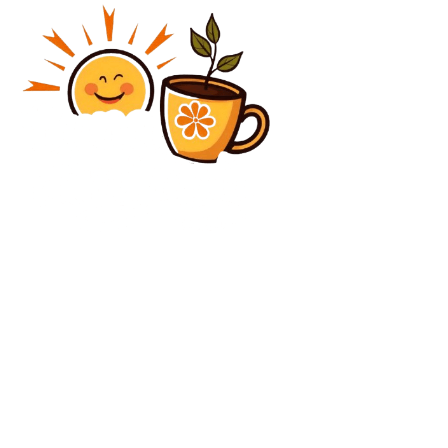
Diverse Noutati
Nicușor Dan, reținut pe parcursul nopții în Paris.
Cauzele întârzierii aeronavei militare Spartan care l-
a dus în Franța.
Diverse Noutati
Trump, scrisoare neașteptată pentru prim-ministrul
norvegian: „Nu mă mai simt constrâns să mă axez