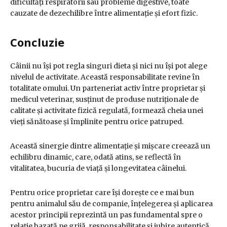
dificultăți respiratorii sau probleme digestive, toate
cauzate de dezechilibre între alimentație și efort fizic.
Concluzie
Câinii nu își pot regla singuri dieta și nici nu își pot alege
nivelul de activitate. Această responsabilitate revine în
totalitate omului. Un parteneriat activ între proprietar și
medicul veterinar, susținut de produse nutriționale de
calitate și activitate fizică regulată, formează cheia unei
vieți sănătoase și împlinite pentru orice patruped.
Această sinergie dintre alimentație și mișcare creează un
echilibru dinamic, care, odată atins, se reflectă în
vitalitatea, bucuria de viață și longevitatea câinelui.
Pentru orice proprietar care își dorește ce e mai bun
pentru animalul său de companie, înțelegerea și aplicarea
acestor principii reprezintă un pas fundamental spre o
relație bazată pe grijă, responsabilitate și iubire autentică.