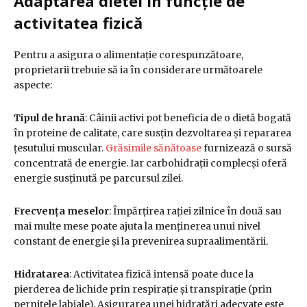
Adaptarea dietei în funcție de
activitatea fizică
Pentru a asigura o alimentație corespunzătoare,
proprietarii trebuie să ia în considerare următoarele
aspecte:
Tipul de hrană
:
Câinii activi pot beneficia de o dietă bogată
în proteine de calitate, care susțin dezvoltarea și repararea
țesutului muscular.
Grăsimile sănătoase
furnizează o sursă
concentrată de energie. Iar carbohidrații complecși oferă
energie susținută pe parcursul zilei.
Frecvența meselor
:
Împărțirea rației zilnice în două sau
mai multe mese poate ajuta la menținerea unui nivel
constant de energie și la prevenirea supraalimentării.
Hidratarea
:
Activitatea fizică intensă poate duce la
pierderea de lichide prin respirație și transpirație (prin
pernițele labiale). Asigurarea unei hidratări adecvate este