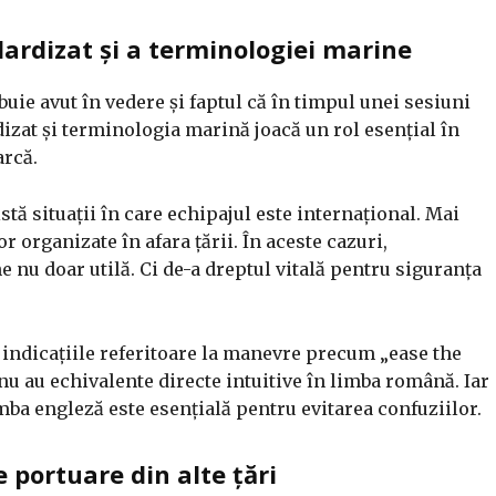
ardizat și a terminologiei marine
uie avut în vedere și faptul că în timpul unei sesiuni
dizat și terminologia marină joacă un rol esențial în
arcă.
tă situații în care echipajul este internațional. Mai
r organizate în afara țării. În aceste cazuri,
 nu doar utilă. Ci de-a dreptul vitală pentru siguranța
indicațiile referitoare la manevre precum „ease the
nu au echivalente directe intuitive în limba română. Iar
mba engleză este esențială pentru evitarea confuziilor.
 portuare din alte țări