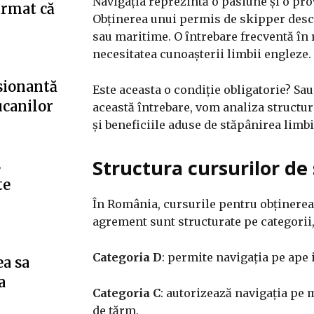
Navigația reprezintă o pasiune și o prov
irmat că
Obținerea unui permis de skipper deschi
sau maritime.
O întrebare frecventă în 
necesitatea cunoașterii limbii engleze.
esionantă
Este aceasta o condiție obligatorie? Sa
ucanilor
această întrebare, vom analiza structur
și beneficiile aduse de stăpânirea limb
Structura cursurilor de 
s
te
În România, cursurile pentru obținerea
agrement sunt structurate pe categorii, 
Categoria D
: permite navigația pe ape i
ea sa
a
Categoria C
: autorizează navigația pe 
de țărm.​