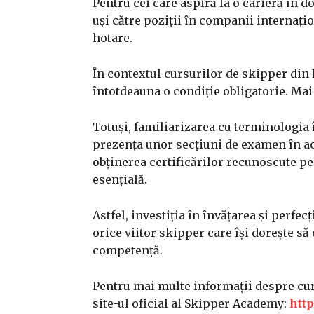
Pentru cei care aspiră la o carieră în
uși către poziții în companii internațio
hotare.
În contextul cursurilor de skipper din
întotdeauna o condiție obligatorie. Mai
Totuși, familiarizarea cu terminologia
prezența unor secțiuni de examen în ac
obținerea certificărilor recunoscute pe
esențială.
Astfel, investiția în învățarea și perf
orice viitor skipper care își dorește să
competență.
Pentru mai multe informații despre curs
site-ul oficial al Skipper Academy:
htt