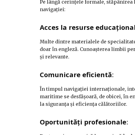
Pe lângă cerințele formale, stăpânirea
navigației:
Acces la resurse educaționa
Multe dintre materialele de specialitat
doar în engleză. Cunoașterea limbii per
și relevante.
Comunicare eficientă
:
În timpul navigației internaționale, int
maritime se desfășoară, de obicei, în en
la siguranța și eficiența călătoriilor.
Oportunități profesionale
: