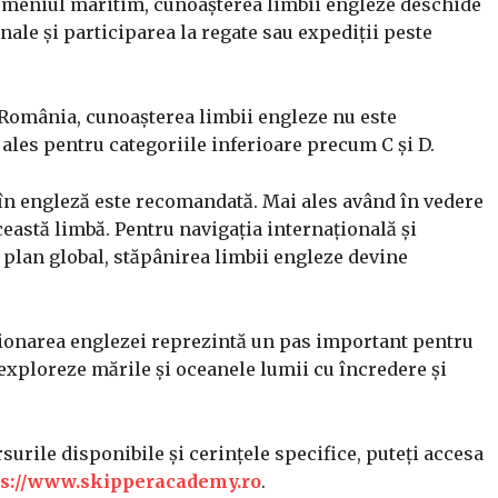
 domeniul maritim, cunoașterea limbii engleze deschide
nale și participarea la regate sau expediții peste
 România, cunoașterea limbii engleze nu este
 ales pentru categoriile inferioare precum C și D.
 în engleză este recomandată. Mai ales având în vedere
eastă limbă.
Pentru navigația internațională și
 plan global, stăpânirea limbii engleze devine
ecționarea englezei reprezintă un pas important pentru
 exploreze mările și oceanele lumii cu încredere și
urile disponibile și cerințele specifice, puteți accesa
ps://www.skipperacademy.ro
.​