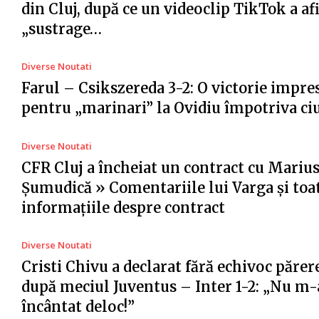
din Cluj, după ce un videoclip TikTok a af
„sustrage…
Diverse Noutati
Farul – Csikszereda 3-2: O victorie impr
pentru „marinari” la Ovidiu împotriva ci
Diverse Noutati
CFR Cluj a încheiat un contract cu Mariu
Șumudică » Comentariile lui Varga și toa
informațiile despre contract
Diverse Noutati
Cristi Chivu a declarat fără echivoc părer
după meciul Juventus – Inter 1-2: „Nu m-
încântat deloc!”