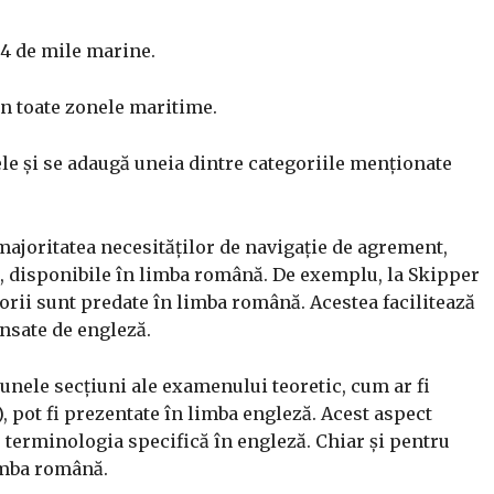
24 de mile marine.​
în toate zonele maritime.​
vele și se adaugă uneia dintre categoriile menționate
 majoritatea necesităților de navigație de agrement,
l, disponibile în limba română. De exemplu, la Skipper
orii sunt predate în limba română. Acestea facilitează
nsate de engleză.
unele secțiuni ale examenului teoretic, cum ar fi
, pot fi prezentate în limba engleză.
Acest aspect
 terminologia specifică în engleză. Chiar și pentru
imba română.
​