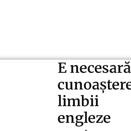
ri si Industrii
Cultura si Entertainment
Diverse N
E necesară
cunoașter
limbii
engleze