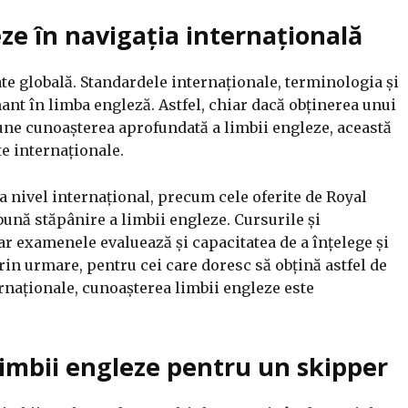
ze în navigația internațională
ate globală.
Standardele internaționale, terminologia și
nt în limba engleză.
Astfel, chiar dacă obținerea unui
e cunoașterea aprofundată a limbii engleze, această
e internaționale.
a nivel internațional, precum cele oferite de Royal
bună stăpânire a limbii engleze.
Cursurile și
Iar examenele evaluează și capacitatea de a înțelege și
rin urmare, pentru cei care doresc să obțină astfel de
ernaționale, cunoașterea limbii engleze este
 limbii engleze pentru un skipper