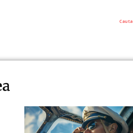
Cauta
outati
Home & Deco
Sanatate / Hobby
Tec
ea