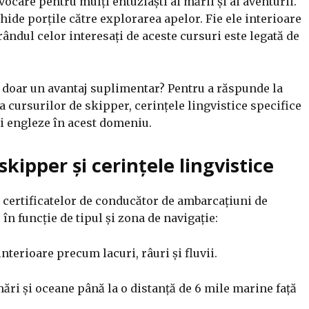
ocare pentru mulți entuziaști ai mării și ai aventurii.
de porțile către explorarea apelor. Fie ele interioare
rândul celor interesați de aceste cursuri este legată de
u doar un avantaj suplimentar?
Pentru a răspunde la
a cursurilor de skipper, cerințele lingvistice specifice
ii engleze în acest domeniu.
skipper și cerințele lingvistice
 certificatelor de conducător de ambarcațiuni de
în funcție de tipul și zona de navigație:
nterioare precum lacuri, râuri și fluvii.​
mări și oceane până la o distanță de 6 mile marine față