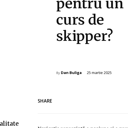
pentru un
curs de
skipper?
Sanatate / Hobby
Dan Buliga
25 martie 2025
By
SHARE
alitate