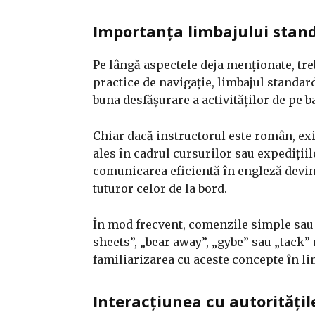
Importanța limbajului stand
Pe lângă aspectele deja menționate, treb
practice de navigație, limbajul standar
buna desfășurare a activităților de pe b
Chiar dacă instructorul este român, exis
ales în cadrul cursurilor sau expedițiilo
comunicarea eficientă în engleză devine
tuturor celor de la bord.
În mod frecvent, comenzile simple sau 
sheets”, „bear away”, „gybe” sau „tack” 
familiarizarea cu aceste concepte în li
Interacțiunea cu autoritățile