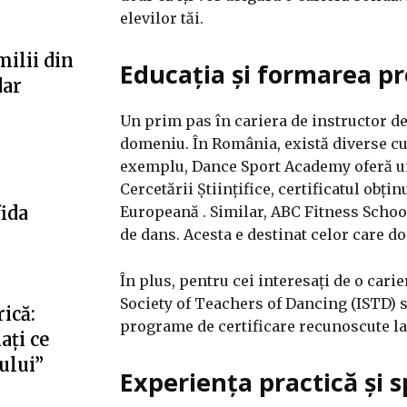
elevilor tăi.
milii din
Educația și formarea pr
dar
Un prim pas în cariera de instructor de
domeniu. În România, există diverse cur
exemplu, Dance Sport Academy oferă un 
Cercetării Științifice, certificatul obți
fida
Europeană . Similar, ABC Fitness Scho
de dans. Acesta e destinat celor care do
În plus, pentru cei interesați de o car
Society of Teachers of Dancing (ISTD)
ică:
programe de certificare recunoscute la 
ați ce
fului”
Experiența practică și s