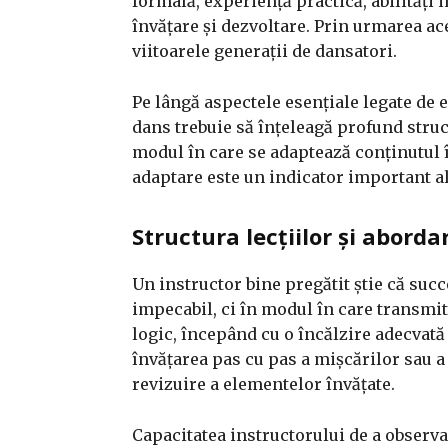
formală, experiență practică, abilități
învățare și dezvoltare. Prin urmarea aces
viitoarele generații de dansatori.
Pe lângă aspectele esențiale legate de 
dans trebuie să înțeleagă profund struc
modul în care se adaptează conținutul î
adaptare este un indicator important a
Structura lecțiilor și abord
Un instructor bine pregătit știe că succe
impecabil, ci în modul în care transmite
logic, începând cu o încălzire adecvat
învățarea pas cu pas a mișcărilor sau a 
revizuire a elementelor învățate.
Capacitatea instructorului de a observa 