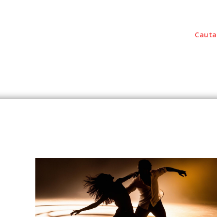
Cauta
outati
Home & Deco
Sanatate / Hobby
Tec