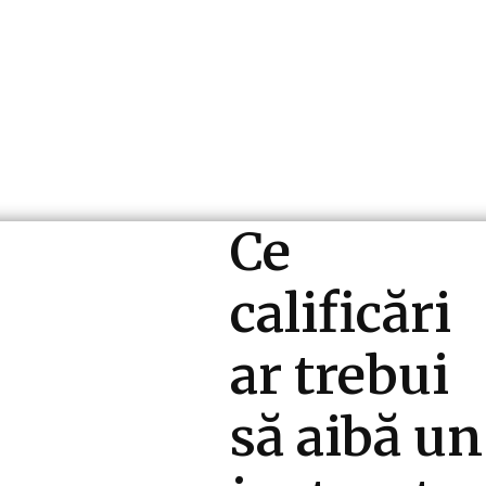
ri si Industrii
Cultura si Entertainment
Diverse N
Ce
calificări
ar trebui
să aibă un