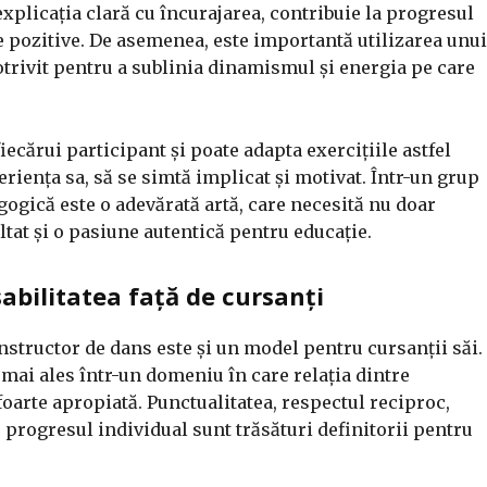
plicația clară cu încurajarea, contribuie la progresul
e pozitive. De asemenea, este importantă utilizarea unui
otrivit pentru a sublinia dinamismul și energia pe care
iecărui participant și poate adapta exercițiile astfel
eriența sa, să se simtă implicat și motivat. Într-un grup
agogică este o adevărată artă, care necesită nu doar
ltat și o pasiune autentică pentru educație.
sabilitatea față de cursanți
structor de dans este și un model pentru cursanții săi.
 mai ales într-un domeniu în care relația dintre
foarte apropiată. Punctualitatea, respectul reciproc,
progresul individual sunt trăsături definitorii pentru