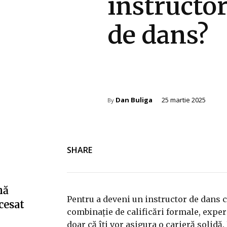
instructo
de dans?
Cultura si Entertainment
Dan Buliga
25 martie 2025
By
SHARE
nă
Pentru a deveni un instructor de dans 
cesat
combinație de calificări formale, experi
doar că îți vor asigura o carieră solidă