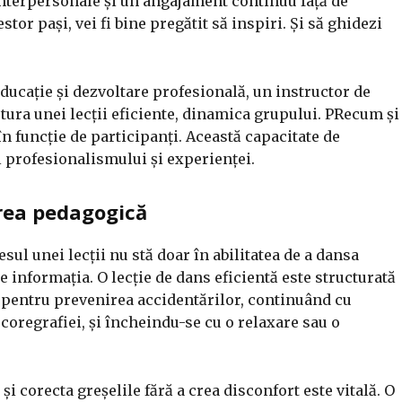
 interpersonale și un angajament continuu față de
tor pași, vei fi bine pregătit să inspiri. Și să ghidezi
educație și dezvoltare profesională, un instructor de
tura unei lecții eficiente, dinamica grupului. PRecum și
n funcție de participanți. Această capacitate de
l profesionalismului și experienței.
area pedagogică
sul unei lecții nu stă doar în abilitatea de a dansa
 informația. O lecție de dans eficientă este structurată
ă pentru prevenirea accidentărilor, continuând cu
coregrafiei, și încheindu-se cu o relaxare sau o
și corecta greșelile fără a crea disconfort este vitală. O