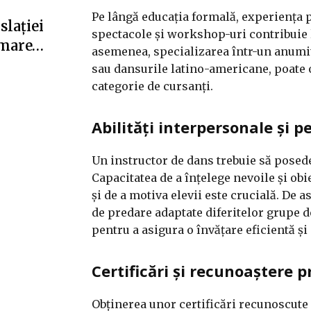
Pe lângă educația formală, experiența pr
slației
spectacole și workshop-uri contribuie la
i mare…
asemenea, specializarea într-un anumit s
sau dansurile latino-americane, poate o
categorie de cursanți.
Abilități interpersonale și 
Un instructor de dans trebuie să posede
Capacitatea de a înțelege nevoile și obi
și de a motiva elevii este crucială. De
de predare adaptate diferitelor grupe d
pentru a asigura o învățare eficientă și
Certificări și recunoaștere 
Obținerea unor certificări recunoscute 