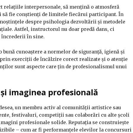
ct relațiile interpersonale, să mențină o atmosferă
să fie conștienți de limitele fiecărui participant. În
cunoștințele despre psihologia dezvoltării și metodele
iale. Astfel, instructorul nu doar predă dans, ci
 încrederii în sine.
o bună cunoaștere a normelor de siguranță, igienă și
prin exerciții de încălzire corect realizate și o atenție
nților sunt aspecte care țin de profesionalismul unui
 și imaginea profesională
desea, un membru activ al comunității artistice sau
nte, festivaluri, competiții sau colaborări cu alte școli
imagini profesionale solide. Reputația se construiește
vizibile – cum ar fi performanțele elevilor la concursuri