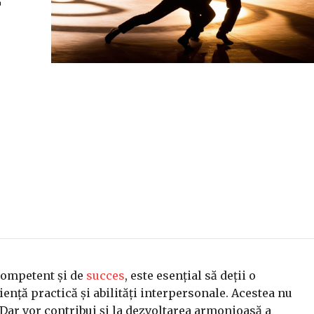
r
competent și de
succes
, este esențial să deții o
ență practică și abilități interpersonale. Acestea nu
. Dar vor contribui și la dezvoltarea armonioasă a