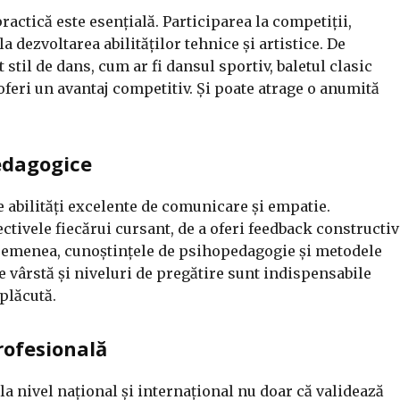
actică este esențială. Participarea la competiții,
 dezvoltarea abilităților tehnice și artistice. De
til de dans, cum ar fi dansul sportiv, baletul clasic
feri un avantaj competitiv. Și poate atrage o anumită
pedagogice
 abilități excelente de comunicare și empatie.
ectivele fiecărui cursant, de a oferi feedback constructiv
 asemenea, cunoștințele de psihopedagogie și metodele
e vârstă și niveluri de pregătire sunt indispensabile
 plăcută.
profesională
la nivel național și internațional nu doar că validează