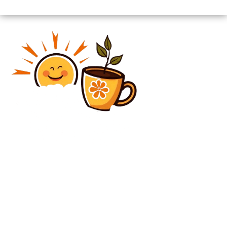
Diverse Noutati
Ce se întâmplă cu o sticlă de vin de-a lungul
deceniilor și cum să o savurezi?
Diverse Noutati