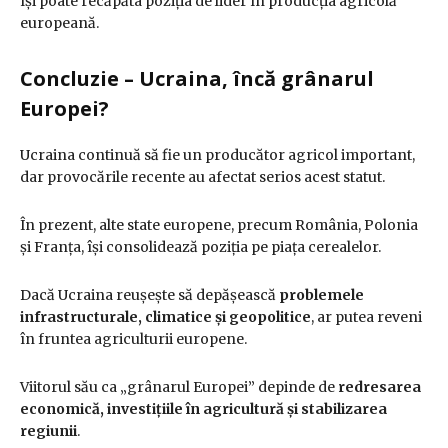
își poate recăpăta poziția de lider în producția agricolă
europeană.
Concluzie – Ucraina, încă grânarul
Europei?
Ucraina continuă să fie un producător agricol important,
dar provocările recente au afectat serios acest statut.
În prezent, alte state europene, precum România, Polonia
și Franța, își consolidează poziția pe piața cerealelor.
Dacă Ucraina reușește să depășească
problemele
infrastructurale, climatice și geopolitice
, ar putea reveni
în fruntea agriculturii europene.
Viitorul său ca „grânarul Europei” depinde de
redresarea
economică, investițiile în agricultură și stabilizarea
regiunii
.