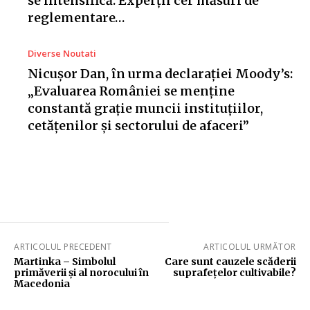
se intensifică. Experții cer măsuri de
reglementare…
Diverse Noutati
Nicușor Dan, în urma declarației Moody’s:
„Evaluarea României se menține
constantă grație muncii instituțiilor,
cetățenilor și sectorului de afaceri”
ARTICOLUL PRECEDENT
ARTICOLUL URMĂTOR
Martinka – Simbolul
Care sunt cauzele scăderii
primăverii și al norocului în
suprafețelor cultivabile?
Macedonia