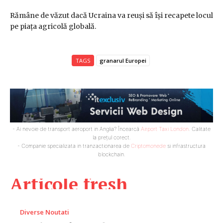
Rămâne de văzut dacă Ucraina va reuși să își recapete locul
pe piața agricolă globală.
TAGS
granarul Europei
- Ai nevoie de transport aeroport in Anglia? Încearcă
Airport Taxi London
. Calitate
la prețul corect.
- Companie specializata in tranzactionarea de
Criptomonede
si infrastructura
blockchain.
Articole fresh
Diverse Noutati