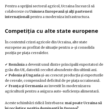
Pentru a sprijini sectorul agricol, Ucraina încearcă să
colaboreze cu
Uniunea Europeană și alți parteneri
internaționali
pentru a moderniza infrastructura.
Competiția cu alte state europene
În contextul crizei agricole din Ucraina, alte state
europene au profitat de situație pentru a-și consolida
poziția pe piața cerealelor.
✔
România
a devenit unul dintre principalii exportatori de
grâu din UE, datorită recoltei abundente din ultimii ani.
✔
Polonia și Ungaria
și-au crescut producția și exporturile
de cereale, compensând deficitul de pe piața ucraineană.
✔
Franța și Germania
au investit în modernizarea
agriculturii pentru a asigura auto-suficiența alimentară.
Aceste schimbări ridică întrebarea:
mai poate Ucraina să
își recâștige poziția dominantă în Europa?