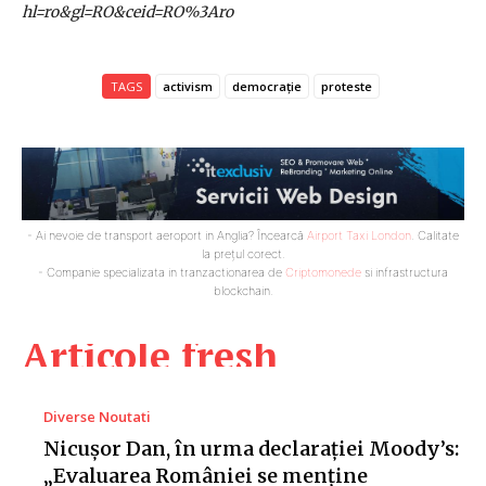
hl=ro&gl=RO&ceid=RO%3Aro
TAGS
activism
democrație
proteste
- Ai nevoie de transport aeroport in Anglia? Încearcă
Airport Taxi London
. Calitate
la prețul corect.
- Companie specializata in tranzactionarea de
Criptomonede
si infrastructura
blockchain.
Articole fresh
Diverse Noutati
Nicușor Dan, în urma declarației Moody’s:
„Evaluarea României se menține