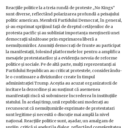
Reacțiile politice la a treia rundă de proteste „No Kings”
sunt diverse, reflectând polarizarea profundă a peisajului
politic american. Membrii Partidului Democrat, în general,
și-au exprimat sprijinul față de dreptul cetățenilor de a
protesta pacific și au subliniat importanța menținerii unei
democrații sănătoase prin exprimarea liberă a
nemulțumirilor. Anumiți democrați de frunte au participat
la manifestații, folosind platformele lor pentru a amplifica
mesajele protestatarilor și a evidenția nevoia de reforme
politice și sociale. Pe de altă parte, mulți reprezentanți ai
Partidului Republican au criticat protestele, considerându-
le o continuare a diviziunilor create în timpul
administrației Trump. Aceștia au acuzat organizatorii de
incitare la dezordine și au susținut că asemenea
manifestații riscă să submineze încrederea în instituțiile
statului. În același timp, unii republicani moderați au
recunoscut că nemulțumirile exprimate de protestatari
sunt legitime și necesită o discuție mai amplă la nivel
național. Reacțiile politice sunt, așadar, un amalgam de
sprijin, critică și apeluri la dialog, reflectând complexitatea