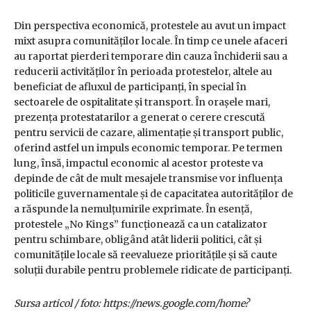
Din perspectiva economică, protestele au avut un impact
mixt asupra comunităților locale. În timp ce unele afaceri
au raportat pierderi temporare din cauza închiderii sau a
reducerii activităților în perioada protestelor, altele au
beneficiat de afluxul de participanți, în special în
sectoarele de ospitalitate și transport. În orașele mari,
prezența protestatarilor a generat o cerere crescută
pentru servicii de cazare, alimentație și transport public,
oferind astfel un impuls economic temporar. Pe termen
lung, însă, impactul economic al acestor proteste va
depinde de cât de mult mesajele transmise vor influența
politicile guvernamentale și de capacitatea autorităților de
a răspunde la nemulțumirile exprimate. În esență,
protestele „No Kings” funcționează ca un catalizator
pentru schimbare, obligând atât liderii politici, cât și
comunitățile locale să reevalueze prioritățile și să caute
soluții durabile pentru problemele ridicate de participanți.
Sursa articol / foto: https://news.google.com/home?