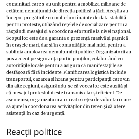
comunitari care s-au unit pentru a mobiliza milioane de
cetățeni nemulțumiți de direcția politică a țării. Aceștia au
început pregătirile cu multe luni înainte de data stabilită
pentru proteste, utilizând rețelele de socializare pentru a
răspândi mesajul și a coordona eforturile la nivel național.
Scopul lor este de a garanta o prezență masivă și pașnică
în orașele mari, dar și în comunitățile mai mici, pentru a
sublinia amploarea nemulțumirii publice. Organizatorii au
pus accent pe siguranța participanților, colaborând cu
autoritățile locale pentru a asigura că manifestațiile se
desfășoară fără incidente. Planificarea logistică include
transportul, cazarea și hrana pentru participanții care vin
din alte regiuni, asigurându-se că vocea lor este auzită și
că mesajul protestului este transmis clar și eficient. De
asemenea, organizatorii au creat o rețea de voluntari care
să ajute la coordonarea activităților din teren și să ofere
asistență în caz de urgență.
Reacții politice