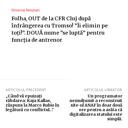
Diverse Noutati
Folha, OUT de la CFR Cluj după
înfrângerea cu Tromso! ”Îi elimin pe
toți!”. DOUĂ nume ”se luptă” pentru
funcția de antrenor
ARTICOLUL PRECEDENT
ARTICOLUL URMĂTOR
„Când vă epuizați
Un programator
răbdarea: Kaja Kallas,
nemulțumit a reconstruit
răspuns la Marco Rubio în
site-ul ANAF în doar două
legătură cu conflictul…”
ore pentru a arăta că
digitalizarea statului este
simplă.