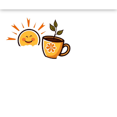
Diverse Noutati
Panică la DIICOT: nouă avocați au fost prinși cu liftul
și s-au regăsit blocați în întuneric
Diverse Noutati