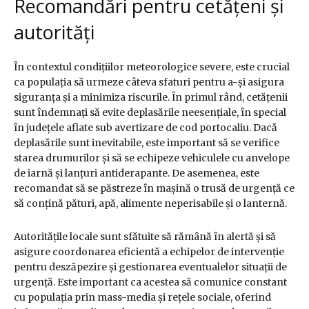
Recomandări pentru cetățeni și
autorități
În contextul condițiilor meteorologice severe, este crucial
ca populația să urmeze câteva sfaturi pentru a-și asigura
siguranța și a minimiza riscurile. În primul rând, cetățenii
sunt îndemnați să evite deplasările neesențiale, în special
în județele aflate sub avertizare de cod portocaliu. Dacă
deplasările sunt inevitabile, este important să se verifice
starea drumurilor și să se echipeze vehiculele cu anvelope
de iarnă și lanțuri antiderapante. De asemenea, este
recomandat să se păstreze în mașină o trusă de urgență ce
să conțină pături, apă, alimente neperisabile și o lanternă.
Autoritățile locale sunt sfătuite să rămână în alertă și să
asigure coordonarea eficientă a echipelor de intervenție
pentru deszăpezire și gestionarea eventualelor situații de
urgență. Este important ca acestea să comunice constant
cu populația prin mass-media și rețele sociale, oferind