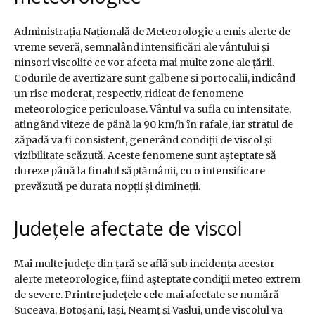
Administrația Națională de Meteorologie a emis alerte de
vreme severă, semnalând intensificări ale vântului și
ninsori viscolite ce vor afecta mai multe zone ale țării.
Codurile de avertizare sunt galbene și portocalii, indicând
un risc moderat, respectiv, ridicat de fenomene
meteorologice periculoase. Vântul va sufla cu intensitate,
atingând viteze de până la 90 km/h în rafale, iar stratul de
zăpadă va fi consistent, generând condiții de viscol și
vizibilitate scăzută. Aceste fenomene sunt așteptate să
dureze până la finalul săptămânii, cu o intensificare
prevăzută pe durata nopții și dimineții.
Județele afectate de viscol
Mai multe județe din țară se află sub incidența acestor
alerte meteorologice, fiind așteptate condiții meteo extrem
de severe. Printre județele cele mai afectate se numără
Suceava, Botoșani, Iași, Neamț și Vaslui, unde viscolul va