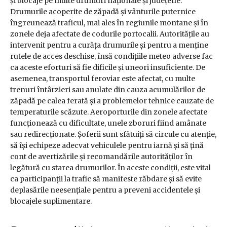
și blocaje pe multe drumuri naționale și județene.
Drumurile acoperite de zăpadă și vânturile puternice
îngreunează traficul, mai ales în regiunile montane și în
zonele deja afectate de codurile portocalii. Autoritățile au
intervenit pentru a curăța drumurile și pentru a menține
rutele de acces deschise, însă condițiile meteo adverse fac
ca aceste eforturi să fie dificile și uneori insuficiente. De
asemenea, transportul feroviar este afectat, cu multe
trenuri întârzieri sau anulate din cauza acumulărilor de
zăpadă pe calea ferată și a problemelor tehnice cauzate de
temperaturile scăzute. Aeroporturile din zonele afectate
funcționează cu dificultate, unele zboruri fiind amânate
sau redirecționate. Șoferii sunt sfătuiți să circule cu atenție,
să își echipeze adecvat vehiculele pentru iarnă și să țină
cont de avertizările și recomandările autorităților în
legătură cu starea drumurilor. În aceste condiții, este vital
ca participanții la trafic să manifeste răbdare și să evite
deplasările neesențiale pentru a preveni accidentele și
blocajele suplimentare.