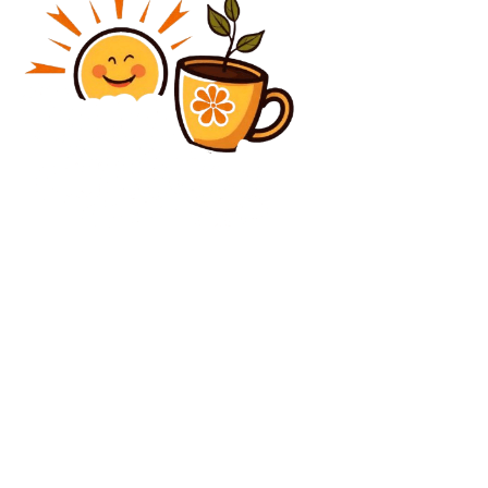
Diverse Noutati
Ofițerii superiori americani se vor deplasa la
Moscova săptămâna viitoare pentru convorbiri pe
tema planului de pace – The Guardian
Diverse Noutati
„Vrabia azurie”: instrumentul utilizat de SUA și Israel
pentru a-l elimina pe ayatollahul Ali Khamenei.
Conflictul cu Iran…