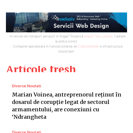
- Ai nevoie de transport aeroport in Anglia? Încearcă
Airport Taxi London
. Calitate
la prețul corect.
- Companie specializata in tranzactionarea de
Criptomonede
si infrastructura
blockchain.
Articole fresh
Diverse Noutati
Marian Voinea, antreprenorul reținut în
dosarul de corupție legat de sectorul
armamentului, are conexiuni cu
‘Ndrangheta
Diverse Noutati