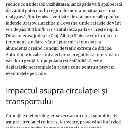
reduce considerabil vizibilitatea, iar zăpada va fi spulberată
de vântul puternic. În regiunile montane, situația este și
mai gravă, fiind emise avertizări de cod portocaliu pentru
județele Brașov, Harghita și Covasna, unde rafalele de vânt
vor depăși 100 km/h, iar stratul de zăpadă va crește rapid.
De asemenea, județele Cluj, Alba și Sibiu se confruntă cu
fenomene similare, vântul puternic și ninsoarea
abundentă creând condiții de trafic extrem de dificile.
Autoritățile locale sunt alertate și pregătite să intervină în
caz de urgență, iar populația este sfătuită să evite
deplasările neesențiale în aceste zone pentru a preveni
eventualele pericole.
Impactul asupra circulației și
transportului
Condițiile meteorologice severe au un efect semnificativ
asupra circulației rutiere și feroviare, provocând întârzieri