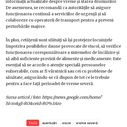
informații actualizate despre vreme și starea drumurilor.
De asemenea, se recomandă ca autoritățile să asigure
funcționarea continuă a serviciilor de urgență și să
colaboreze cu operatorii de transport pentru a preveni
perturbările majore.
În plus, cetățenii sunt sfătuiți să își protejeze locuințele
împotriva posibilelor daune provocate de viscol, să verifice
funcționarea corespunzătoare a sistemelor de încălzire și
să aibă suficiente provizii de alimente și medicamente. Este
esențial să se acorde o atenție specială persoanelor
vulnerabile, cum ar fi vârstnicii sau cei cu probleme de
sănătate, asigurându-se că dispun de tot ce le trebuie
pentru a face față perioadei de vreme severă.
Sursa articol / foto: https://news.google.com/home?
hl=ro&gl=RO&ceid=RO%3Aro
TAGS
avertizări
viscol
vreme severă