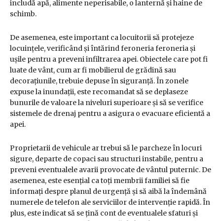
includă apă, alimente neperisabile, o lanternă și haine de
schimb.
De asemenea, este important ca locuitorii să protejeze
locuințele, verificând și întărind feroneria feroneria și
ușile pentru a preveni infiltrarea apei. Obiectele care pot fi
luate de vânt, cum ar fi mobilierul de grădină sau
decorațiunile, trebuie depuse în siguranță. În zonele
expuse la inundații, este recomandat să se deplaseze
bunurile de valoare la niveluri superioare și să se verifice
sistemele de drenaj pentru a asigura o evacuare eficientă a
apei.
Proprietarii de vehicule ar trebui să le parcheze în locuri
sigure, departe de copaci sau structuri instabile, pentru a
preveni eventualele avarii provocate de vântul puternic. De
asemenea, este esențial ca toți membrii familiei să fie
informați despre planul de urgență și să aibă la îndemână
numerele de telefon ale serviciilor de intervenție rapidă. În
plus, este indicat să se țină cont de eventualele sfaturi și