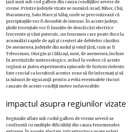
țară sunt sub cod galben din cauza condițiilor severe de
vreme. Printre județele vizate se numără Arad, Bihor, Cluj,
Maramureș, Satu Mare și Sălaj, unde se preconizează că
precipitațiile vor fi deosebit de intense. În aceste județe,
ploile torențiale vor fi însoțite de descărcări electrice
frecvente și vânt puternic, un fenomen care poate duce la
acumulări rapide de apă și creșteri ale debitelor râurilor.
De asemenea, județele din sudul și estul țării, cum ar fi
Teleorman, Giurgiu și Călărași, sunt, de asemenea, incluse
în avertizările meteorologice, având în vedere că aceste
regiuni ar putea experimenta episoade de furtuni violente.
Este crucial ca locuitorii acestor zone să fie informați și să
ia măsuri de siguranță pentru a evita eventualele riscuri
cauzate de aceste condiții meteo nefavorabile.
impactul asupra regiunilor vizate
Regiunile aflate sub codul galben de vreme severă se
confruntă cu multiple dificultăți din cauza fenomenelor
extreme. În zonele afectate, infrastructura poate suferi