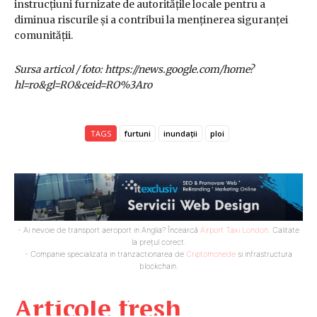
instrucțiuni furnizate de autoritățile locale pentru a
diminua riscurile și a contribui la menținerea siguranței
comunității.
Sursa articol / foto: https://news.google.com/home?
hl=ro&gl=RO&ceid=RO%3Aro
TAGS
furtuni
inundații
ploi
- Ai nevoie de transport aeroport in Anglia? Încearcă
Airport Taxi London
. Calitate
la prețul corect.
- Companie specializata in tranzactionarea de
Criptomonede
si infrastructura
blockchain.
Articole fresh