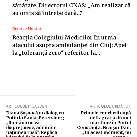
sănătate. Directorul CNAS: „Am realizat că
au omis să întrebe dacă…”
Diverse Noutati
Reacția Colegiului Medicilor în urma
atacului asupra ambulanței din Cluj: Apel
la „toleranță zero” referitor la…
ARTICOLUL PRECEDENT
ARTICOLUL URMĂTOR
Diana Șoșoacă în dialog cu
Primele concluzii după
Putin la Sankt-Petersburg:
deflagrația dronei
„Românii nu vă
maritime în Portul
disprețuiesc, admirăm
Constanța. Nicușor Dan:
națiunea rusă”. Replica
„În acest moment, nu