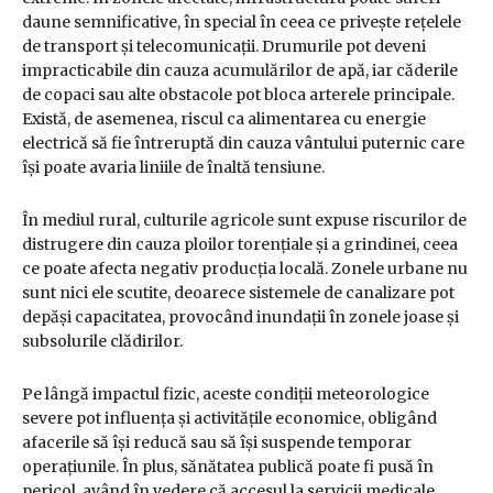
daune semnificative, în special în ceea ce privește rețelele
de transport și telecomunicații. Drumurile pot deveni
impracticabile din cauza acumulărilor de apă, iar căderile
de copaci sau alte obstacole pot bloca arterele principale.
Există, de asemenea, riscul ca alimentarea cu energie
electrică să fie întreruptă din cauza vântului puternic care
își poate avaria liniile de înaltă tensiune.
În mediul rural, culturile agricole sunt expuse riscurilor de
distrugere din cauza ploilor torențiale și a grindinei, ceea
ce poate afecta negativ producția locală. Zonele urbane nu
sunt nici ele scutite, deoarece sistemele de canalizare pot
depăși capacitatea, provocând inundații în zonele joase și
subsolurile clădirilor.
Pe lângă impactul fizic, aceste condiții meteorologice
severe pot influența și activitățile economice, obligând
afacerile să își reducă sau să își suspende temporar
operațiunile. În plus, sănătatea publică poate fi pusă în
pericol, având în vedere că accesul la servicii medicale