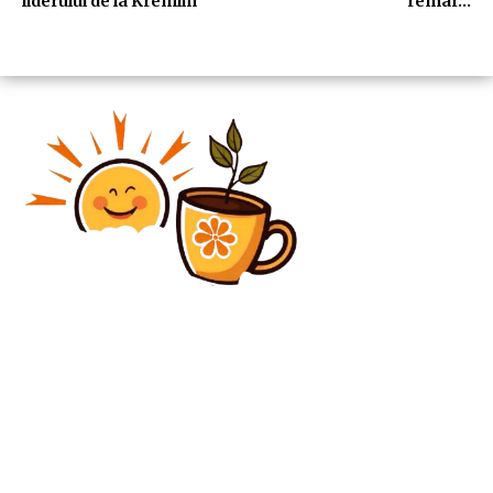
liderului de la Kremlin
remar…
Diverse Noutati
Guvernul a dat undă verde bugetului pentru anul
2026 și a decis să crească salariul minim începând cu
1 iulie. Bolojan: Să prevenim incendiile...