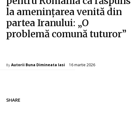
pentru România ca răspuns
la amenințarea venită din
partea Iranului: „O
problemă comună tuturor”
Diverse Noutati
16 martie 2026
Autorii Buna Dimineata Iasi
By
SHARE