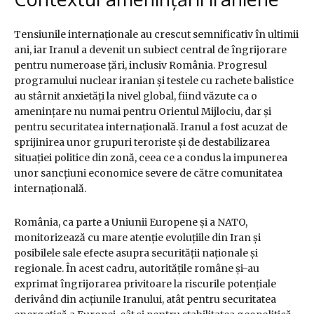
Tensiunile internaționale au crescut semnificativ în ultimii
ani, iar Iranul a devenit un subiect central de îngrijorare
pentru numeroase țări, inclusiv România. Progresul
programului nuclear iranian și testele cu rachete balistice
au stârnit anxietăți la nivel global, fiind văzute ca o
amenințare nu numai pentru Orientul Mijlociu, dar și
pentru securitatea internațională. Iranul a fost acuzat de
sprijinirea unor grupuri teroriste și de destabilizarea
situației politice din zonă, ceea ce a condus la impunerea
unor sancțiuni economice severe de către comunitatea
internațională.
România, ca parte a Uniunii Europene și a NATO,
monitorizează cu mare atenție evoluțiile din Iran și
posibilele sale efecte asupra securității naționale și
regionale. În acest cadru, autoritățile române și-au
exprimat îngrijorarea privitoare la riscurile potențiale
derivând din acțiunile Iranului, atât pentru securitatea