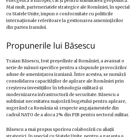
energetică a Europei, cât și pentru stabilitatea geopolitică.
Mai mult, parteneriatele strategice ale României, în special
cu Statele Unite, impun o conformitate cu politicile
internaționale referitoare la gestionarea amenințărilor
din partea Iranului.
Propunerile lui Băsescu
Traian Băsescu, fost președinte al României, a avansat o
serie de măsuri specifice pentru a răspunde provocărilor
aduse de amenințarea iraniană. Între acestea, se numără
consolidarea capacităților de apărare ale României prin
creșterea investițiilor în tehnologia militară și
modernizarea infrastructurii de securitate. Băsescu a
subliniat necesitatea majorării bugetului pentru apărare,
sugerând ca România să respecte angajamentele din
cadrul NATO de a aloca 2% din PIB pentru sectorul militar.
Băsescu a mai propus sporirea colaborării cu aliații
strategici, în special cu Statele Unite, pentru a garanta o