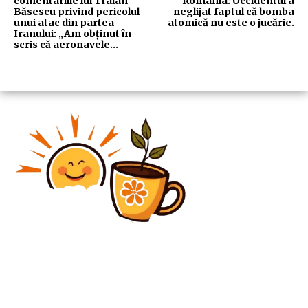
comentariile lui Traian
România: Occidentul a
Băsescu privind pericolul
neglijat faptul că bomba
unui atac din partea
atomică nu este o jucărie.
Iranului: „Am obținut în
scris că aeronavele…
Diverse Noutati
„Cireașa de pe tort: Convocarea telefonică a doamnei
Lia”. Opinie exprimată de Theodor Paleologu privind