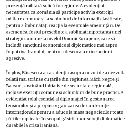
prezență militară solidă în regiune. A evidențiat
necesitatea ca România să participe activ la exerciții
militare comune și la schimburi de informații clasificate,
pentru a îmbunătăți reacția la eventuale amenințări. De
asemenea, fostul președinte a subliniat importanța unei
strategii comune la nivelul Uniunii Europene, care să
includă sancțiuni economice și diplomatice mai aspre
împotriva Iranului, pentru a descuraja orice acțiuni
agresive.
În plus, Băsescu a atras atenția asupra nevoii de a dezvolta
relații mai strânse cu țările din regiunea Mării Negre și
Balcani, susținând inițiative de securitate regională,
inclusiv exerciții comune și schimburi de bune practici. A
evidențiat rolul esențial al diplomației în gestionarea
tensiunilor și a propus organizarea de conferințe
internaționale pentru a aduce la masa negocierilor toate
părțile implicate, în scopul găsirii unor soluții diplomatice
durabile la criza iraniană.