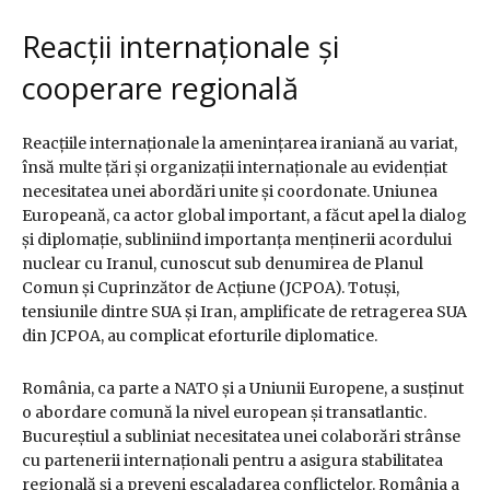
Reacții internaționale și
cooperare regională
Reacțiile internaționale la amenințarea iraniană au variat,
însă multe țări și organizații internaționale au evidențiat
necesitatea unei abordări unite și coordonate. Uniunea
Europeană, ca actor global important, a făcut apel la dialog
și diplomație, subliniind importanța menținerii acordului
nuclear cu Iranul, cunoscut sub denumirea de Planul
Comun și Cuprinzător de Acțiune (JCPOA). Totuși,
tensiunile dintre SUA și Iran, amplificate de retragerea SUA
din JCPOA, au complicat eforturile diplomatice.
România, ca parte a NATO și a Uniunii Europene, a susținut
o abordare comună la nivel european și transatlantic.
Bucureștiul a subliniat necesitatea unei colaborări strânse
cu partenerii internaționali pentru a asigura stabilitatea
regională și a preveni escaladarea conflictelor. România a