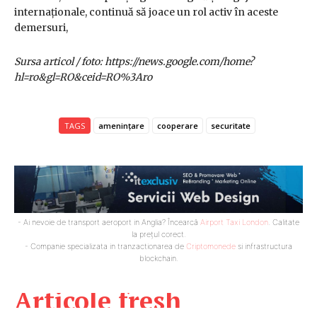
internaționale, continuă să joace un rol activ în aceste
demersuri,
Sursa articol / foto: https://news.google.com/home?
hl=ro&gl=RO&ceid=RO%3Aro
TAGS
amenințare
cooperare
securitate
- Ai nevoie de transport aeroport in Anglia? Încearcă
Airport Taxi London
. Calitate
la prețul corect.
- Companie specializata in tranzactionarea de
Criptomonede
si infrastructura
blockchain.
Articole fresh