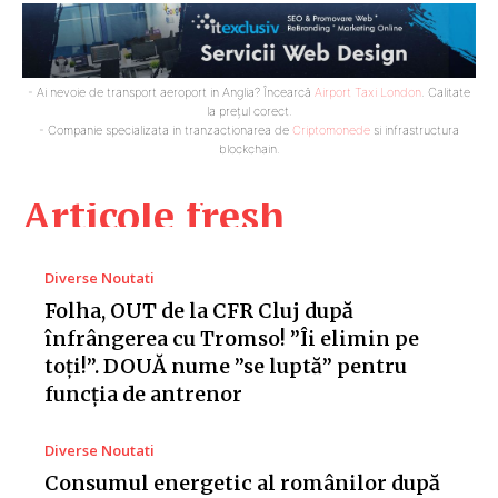
- Ai nevoie de transport aeroport in Anglia? Încearcă
Airport Taxi London
. Calitate
la prețul corect.
- Companie specializata in tranzactionarea de
Criptomonede
si infrastructura
blockchain.
Articole fresh
Diverse Noutati
Folha, OUT de la CFR Cluj după
înfrângerea cu Tromso! ”Îi elimin pe
toți!”. DOUĂ nume ”se luptă” pentru
funcția de antrenor
Diverse Noutati
Consumul energetic al românilor după