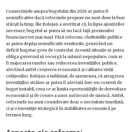
Consecințele asupra bugetului din 2026 ar putea fi
semnificative dacă reformele propuse nu sunt duse la bun
sfârșit la timp. Ilie Bolojan a avertizat că, în lipsa ajustărilor
necesare, bugetul ar putea să nu facă față presiunilor
financiare tot mai mari. Fără reforme, cheltuielile publice
ar putea depăși semnificativ veniturile, generând un
deficit bugetar greu de controlat. Această situație ar putea
obliga guvernul să recurgă la măsuri nepopulare, cum ar
fi majorarea taxelor sau reducerea investițiilor publice,
afectând astfel creșterea economică și calitatea vieții
cetățenilor. Bolojan a subliniat, de asemenea, că atragerea
investițiilor străine ar putea fi afectată într-un context de
buget instabil, ceea ce ar limita oportunitățile de dezvoltare
economică și de creare a unor noi locuri de muncă. Astfel,
reformele nu sunt considerate doar o necesitate imediată,
ci și o investiție strategică în stabilitatea economică pe
termen lung.