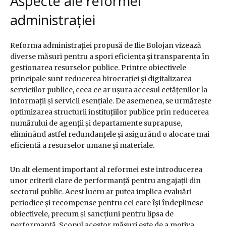
Aspecte ale reformei
administrației
Reforma administrației propusă de Ilie Bolojan vizează
diverse măsuri pentru a spori eficiența și transparența în
gestionarea resurselor publice. Printre obiectivele
principale sunt reducerea birocrației și digitalizarea
serviciilor publice, ceea ce ar ușura accesul cetățenilor la
informații și servicii esențiale. De asemenea, se urmărește
optimizarea structurii instituțiilor publice prin reducerea
numărului de agenții și departamente suprapuse,
eliminând astfel redundanțele și asigurând o alocare mai
eficientă a resurselor umane și materiale.
Un alt element important al reformei este introducerea
unor criterii clare de performanță pentru angajații din
sectorul public. Acest lucru ar putea implica evaluări
periodice și recompense pentru cei care își îndeplinesc
obiectivele, precum și sancțiuni pentru lipsa de
performanță. Scopul acestor măsuri este de a motiva