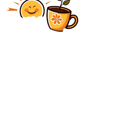
Diverse Noutati
Un ofițer rus a murit la Moscova în urma detonării
unei mașini-capcană. Se analizează o posibilă
conexiune cu agențiile speciale ucrainene.
Diverse Noutati
Guvernul va anunța stare de urgență pe piața
combustibililor. Ministrul Energiei: „Acțiunile nu vor…
C
vineri, august 7, 2026
26
București