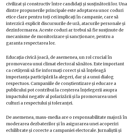
civilizat și constructiv între candidați și susținătorii lor. Una
dintre propunerile principale este adoptarea unor coduri
etice clare pentru toți cei implicați în campanie, care să
interzică explicit discursurile de ură, atacurile personale și
dezinformarea. Aceste coduri ar trebui să fie susținute de
mecanisme de monitorizare și sancționare, pentru a
garanta respectarea lor.
Educația civică joacă, de asemenea, un rol crucial în
promovarea unui climat electoral sănătos. Este important
ca cetățenii să fie informați corect și să înțeleagă
importanța participării la alegeri, dar și a unui dialog
respectuos. Campaniile de conștientizare și educare a
publicului pot contribui la creșterea înțelegerii asupra
impactului negativ al polarizării și la promovarea unei
culturi a respectului și toleranței.
De asemenea, mass-media are o responsabilitate majoră în
moderarea dezbaterilor și în asigurarea unei acoperiri
echilibrate și corecte a campaniei electorale. Jurnaliștii și