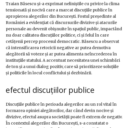
Traian Băsescu și-a exprimat neliniștile cu privire la clima
tensionată și nocivă care a marcat discuțiile publice în
apropierea alegerilor din București. Fostul președinte al
României a evidențiat că discursurile divizive și atacurile
personale au devenit obișnuite în spațiul public, impactând
nu doar calitatea discuțiilor politice, ci și felul în care
cetățenii percep procesul democratic. Băsescu a observat
că intensificarea retoricii negative ar putea demotiva
alegătorii să voteze și ar putea alimenta neîncrederea în
instituțiile statului. A accentuat necesitatea unei schimbări
de ton și a unui dialog pozitiv, care să prioritizeze soluțiile
și politicile în locul conflictului și dezbinării.
efectul discuțiilor publice
Discuțiile publice în perioada alegerilor au un rol vital în
formarea opiniei alegătorilor, dar când devin nocive și
divizive, efectul asupra societății poate fi extrem de negativ.
În contextul alegerilor din București, s-a constatat o