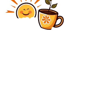
Diverse Noutati
TAS a abrogat regula „5+6”! » Craiova și Rapid au
sărbătorit victoria împotriva FRF, însă… rămân fără
fonduri!
Diverse Noutati
Femeia din Sibiu care și-a ucis mama din cauza
banilor s-a sinucis în închisoare
C
vineri, august 7, 2026
28.3
București