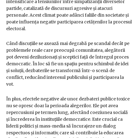
intensificare a tensiunilor între simpatizanții diverselor
partide, catalizată de discursuri agresive și atacuri
personale. Acest climat poate adânci faliile din societate și
poate influența negativ participarea cetățenilor la procesul
electoral.
Când discuțiile se axează mai degrabă pe scandal decât pe
problemele reale care preocupă comunitatea, alegătorii
pot deveni deziluzionați și sceptici față de întregul proces
democratic. În loc să fie un spațiu pentru schimbul de idei
și soluții, dezbaterile se transformă într-o scenă de
conflict, reducând interesul publicului și participarea la
vot.
În plus, efectele negative ale unor dezbateri publice toxice
nu se opresc doar la perioada alegerilor. Ele pot avea
repercusiuni pe termen lung, afectând coeziunea socială
și încrederea în instituțiile democratice. Este crucial ca
liderii politici și mass-media să încurajeze un dialog
respectuos și informativ, care să contribuie la educarea