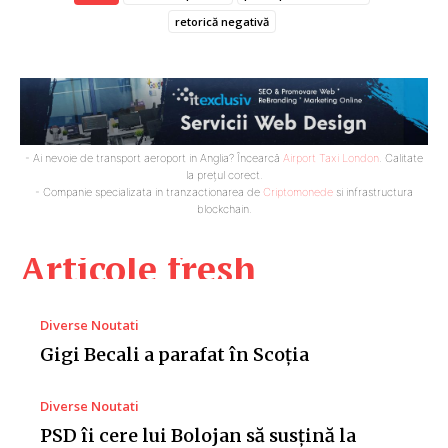
retorică negativă
- Ai nevoie de transport aeroport in Anglia? Încearcă
Airport Taxi London
. Calitate
la prețul corect.
- Companie specializata in tranzactionarea de
Criptomonede
si infrastructura
blockchain.
Articole fresh
Diverse Noutati
Gigi Becali a parafat în Scoția
Diverse Noutati
PSD îi cere lui Bolojan să susțină la