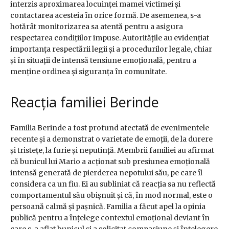
interzis aproximarea locuinței mamei victimei și
contactarea acesteia în orice formă. De asemenea, s-a
hotărât monitorizarea sa atentă pentru a asigura
respectarea condițiilor impuse. Autoritățile au evidențiat
importanța respectării legii și a procedurilor legale, chiar
și în situații de intensă tensiune emoțională, pentru a
menține ordinea și siguranța în comunitate.
Reacția familiei Berinde
Familia Berinde a fost profund afectată de evenimentele
recente și a demonstrat o varietate de emoții, de la durere
și tristețe, la furie și neputință. Membrii familiei au afirmat
că bunicul lui Mario a acționat sub presiunea emoțională
intensă generată de pierderea nepotului său, pe care îl
considera ca un fiu. Ei au subliniat că reacția sa nu reflectă
comportamentul său obișnuit și că, în mod normal, este o
persoană calmă și pașnică. Familia a făcut apel la opinia
publică pentru a înțelege contextul emoțional deviant în