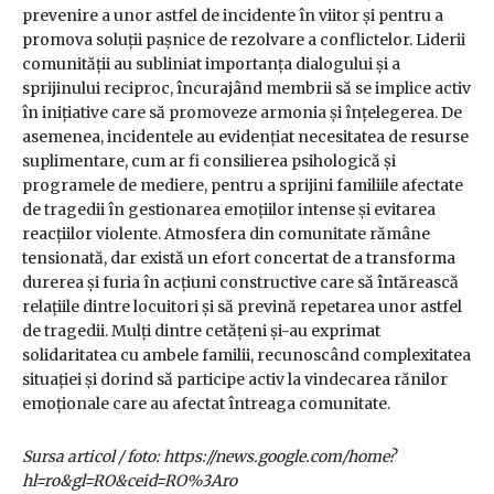
prevenire a unor astfel de incidente în viitor și pentru a
promova soluții pașnice de rezolvare a conflictelor. Liderii
comunității au subliniat importanța dialogului și a
sprijinului reciproc, încurajând membrii să se implice activ
în inițiative care să promoveze armonia și înțelegerea. De
asemenea, incidentele au evidențiat necesitatea de resurse
suplimentare, cum ar fi consilierea psihologică și
programele de mediere, pentru a sprijini familiile afectate
de tragedii în gestionarea emoțiilor intense și evitarea
reacțiilor violente. Atmosfera din comunitate rămâne
tensionată, dar există un efort concertat de a transforma
durerea și furia în acțiuni constructive care să întărească
relațiile dintre locuitori și să prevină repetarea unor astfel
de tragedii. Mulți dintre cetățeni și-au exprimat
solidaritatea cu ambele familii, recunoscând complexitatea
situației și dorind să participe activ la vindecarea rănilor
emoționale care au afectat întreaga comunitate.
Sursa articol / foto: https://news.google.com/home?
hl=ro&gl=RO&ceid=RO%3Aro