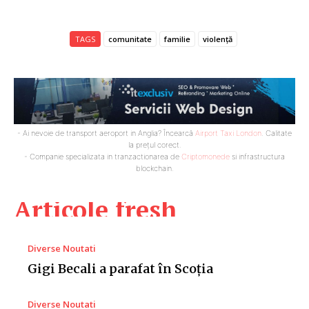
TAGS
comunitate
familie
violență
- Ai nevoie de transport aeroport in Anglia? Încearcă
Airport Taxi London
. Calitate
la prețul corect.
- Companie specializata in tranzactionarea de
Criptomonede
si infrastructura
blockchain.
Articole fresh
Diverse Noutati
Gigi Becali a parafat în Scoția
Diverse Noutati