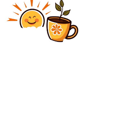
Agricultura
Ce putere ar trebui să aibă un motocultor pentru
lucrări complexe?
Diverse Noutati
Nicușor Dan afirmă că CCR i-a conferit dreptul de a
reclama Curții o lege, pentru orice rațiune: „O
revenire la practica constituțională dinainte de...