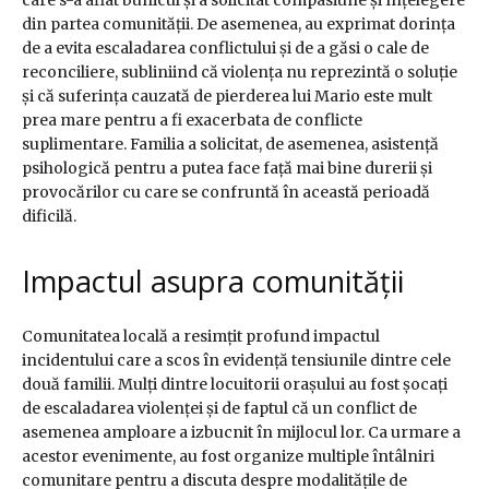
care s-a aflat bunicul și a solicitat compasiune și înțelegere
din partea comunității. De asemenea, au exprimat dorința
de a evita escaladarea conflictului și de a găsi o cale de
reconciliere, subliniind că violența nu reprezintă o soluție
și că suferința cauzată de pierderea lui Mario este mult
prea mare pentru a fi exacerbata de conflicte
suplimentare. Familia a solicitat, de asemenea, asistență
psihologică pentru a putea face față mai bine durerii și
provocărilor cu care se confruntă în această perioadă
dificilă.
Impactul asupra comunității
Comunitatea locală a resimțit profund impactul
incidentului care a scos în evidență tensiunile dintre cele
două familii. Mulți dintre locuitorii orașului au fost șocați
de escaladarea violenței și de faptul că un conflict de
asemenea amploare a izbucnit în mijlocul lor. Ca urmare a
acestor evenimente, au fost organize multiple întâlniri
comunitare pentru a discuta despre modalitățile de