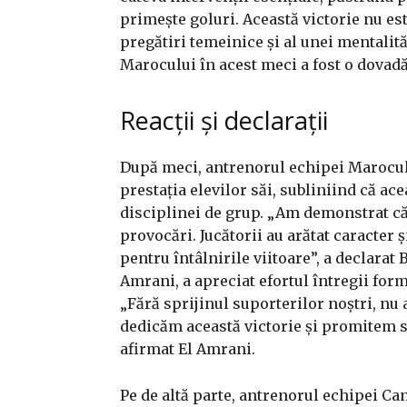
primește goluri. Această victorie nu este
pregătiri temeinice și al unei mentalit
Marocului în acest meci a fost o dovadă
Reacții și declarații
După meci, antrenorul echipei Maroculu
prestația elevilor săi, subliniind că ace
disciplinei de grup. „Am demonstrat că
provocări. Jucătorii au arătat caracter 
pentru întâlnirile viitoare”, a declara
Amrani, a apreciat efortul întregii form
„Fără sprijinul suporterilor noștri, nu 
dedicăm această victorie și promitem 
afirmat El Amrani.
Pe de altă parte, antrenorul echipei Ca