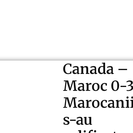
ri si Industrii
Cultura si Entertainment
Diverse N
Canada –
Maroc 0-3
Marocani
s-au