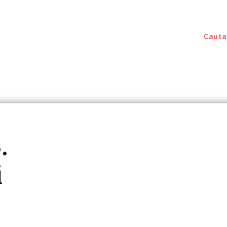
Cauta
outati
Home & Deco
Sanatate / Hobby
Tec
.
i