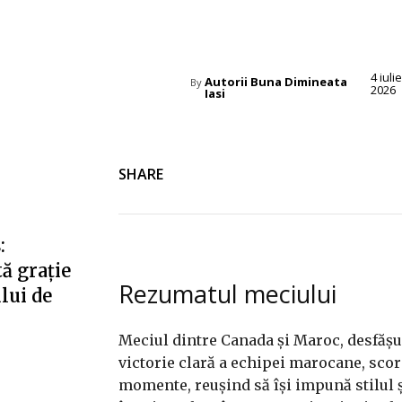
Diverse Noutati
4 iulie
Autorii Buna Dimineata
By
2026
Iasi
SHARE
:
ă grație
Rezumatul meciului
ului de
Meciul dintre Canada și Maroc, desfășur
victorie clară a echipei marocane, scor
momente, reușind să își impună stilul și