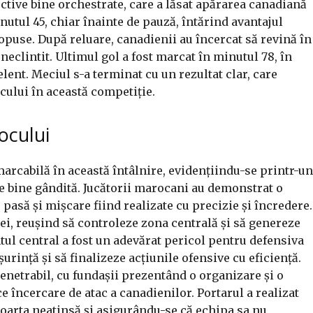
ective bine orchestrate, care a lăsat apărarea canadiană
inutul 45, chiar înainte de pauză, întărind avantajul
opuse. După reluare, canadienii au încercat să revină în
eclintit. Ultimul gol a fost marcat în minutul 78, în
lent. Meciul s-a terminat cu un rezultat clar, care
cului în această competiție.
ocului
arcabilă în această întâlnire, evidențiindu-se printr-un
re bine gândită. Jucătorii marocani au demonstrat o
pasă și mișcare fiind realizate cu precizie și încredere.
ei, reușind să controleze zona centrală și să genereze
ul central a fost un adevărat pericol pentru defensiva
urință și să finalizeze acțiunile ofensive cu eficiență.
enetrabil, cu fundașii prezentând o organizare și o
 încercare de atac a canadienilor. Portarul a realizat
poarta neatinsă și asigurându-se că echipa sa nu