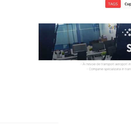
TAGS
Cup
- Ai nevoie de transport aeroport i
- Companie specializata in tra