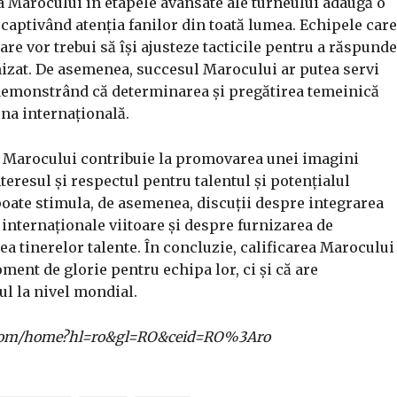
a Marocului în etapele avansate ale turneului adaugă o
, captivând atenția fanilor din toată lumea. Echipele care
re vor trebui să își ajusteze tacticile pentru a răspunde
anizat. De asemenea, succesul Marocului ar putea servi
 demonstrând că determinarea și pregătirea temeinică
ena internațională.
al Marocului contribuie la promovarea unei imagini
nteresul și respectul pentru talentul și potențialul
poate stimula, de asemenea, discuții despre integrarea
internaționale viitoare și despre furnizarea de
a tinerelor talente. În concluzie, calificarea Marocului
ent de glorie pentru echipa lor, ci și că are
lul la nivel mondial.
gle.com/home?hl=ro&gl=RO&ceid=RO%3Aro