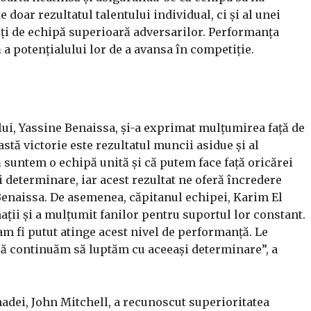
 doar rezultatul talentului individual, ci și al unei
ăți de echipă superioară adversarilor. Performanța
 a potențialului lor de a avansa în competiție.
i, Yassine Benaissa, și-a exprimat mulțumirea față de
astă victorie este rezultatul muncii asidue și al
 suntem o echipă unită și că putem face față oricărei
și determinare, iar acest rezultat ne oferă încredere
t Benaissa. De asemenea, căpitanul echipei, Karim El
ații și a mulțumit fanilor pentru suportul lor constant.
am fi putut atinge acest nivel de performanță. Le
să continuăm să luptăm cu aceeași determinare”, a
nadei, John Mitchell, a recunoscut superioritatea