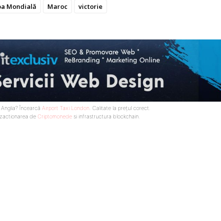
a Mondială
Maroc
victorie
n Anglia? Încearcă
Airport Taxi London
. Calitate la prețul corect.
nzactionarea de
Criptomonede
si infrastructura blockchain.