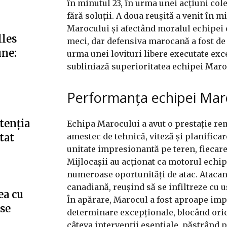
în minutul 23, în urma unei acțiuni col
fără soluții. A doua reușită a venit în m
Marocului și afectând moralul echipei 
lles
meci, dar defensiva marocană a fost de n
une:
urma unei lovituri libere executate exce
subliniază superioritatea echipei Maro
Performanța echipei Mar
tenția
Echipa Marocului a avut o prestație rem
amestec de tehnică, viteză și planifica
tat
unitate impresionantă pe teren, fiecare 
Mijlocașii au acționat ca motorul echip
numeroase oportunități de atac. Atacant
canadiană, reușind să se infiltreze cu uș
ea cu
În apărare, Marocul a fost aproape imp
”se
determinare excepționale, blocând orice
câteva intervenții esențiale, păstrând 