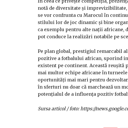
În ceea ce privește competiția, prezenț
notă de diversitate și imprevizibilitate
se vor confrunta cu Marocul în continua
stilului lor de joc dinamic și bine org
ca exemplu pentru alte nații africane,
pot conduce la realizări notabile pe sc
Pe plan global, prestigiul remarcabil 
pozitive a fotbalului african, sporind i
existent pe continent. Această reușită 
mai multor echipe africane în turneele 
oportunități mai mari pentru dezvoltare
în sferturi nu doar că marchează un mom
potențialul de a influența pozitiv fotba
Sursa articol / foto: https://news.goo