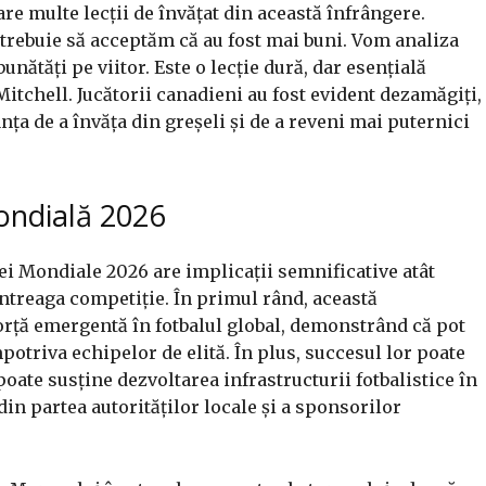
are multe lecții de învățat din această înfrângere.
i trebuie să acceptăm că au fost mai buni. Vom analiza
nătăți pe viitor. Este o lecție dură, dar esențială
Mitchell. Jucătorii canadieni au fost evident dezamăgiți,
nța de a învăța din greșeli și de a reveni mai puternici
ondială 2026
ei Mondiale 2026 are implicații semnificative atât
întreaga competiție. În primul rând, această
forță emergentă în fotbalul global, demonstrând că pot
potriva echipelor de elită. În plus, succesul lor poate
poate susține dezvoltarea infrastructurii fotbalistice în
din partea autorităților locale și a sponsorilor