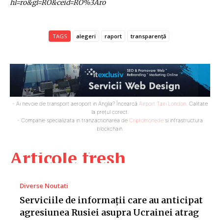
hl=ro&gl=RO&ceid=RO%3Aro
TAGS
alegeri
raport
transparență
- Ai nevoie de transport aeroport in Anglia? Încearcă
Airport Taxi London
. Calitate
la prețul corect.
- Companie specializata in tranzactionarea de
Criptomonede
si infrastructura
blockchain.
Articole fresh
Diverse Noutati
Serviciile de informații care au anticipat
agresiunea Rusiei asupra Ucrainei atrag