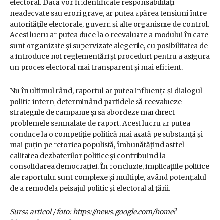
electoral. Dacă vor fi identificate responsabilități
neadecvate sau erori grave, ar putea apărea tensiuni între
autoritățile electorale, guvern și alte organisme de control.
Acest lucru ar putea duce la o reevaluare a modului în care
sunt organizate și supervizate alegerile, cu posibilitatea de
a introduce noi reglementări și proceduri pentru a asigura
un proces electoral mai transparent și mai eficient.
Nu în ultimul rând, raportul ar putea influența și dialogul
politic intern, determinând partidele să reevalueze
strategiile de campanie și să abordeze mai direct
problemele semnalate de raport. Acest lucru ar putea
conduce la o competiție politică mai axată pe substanță și
mai puțin pe retorica populistă, îmbunătățind astfel
calitatea dezbaterilor politice și contribuind la
consolidarea democrației. În concluzie, implicațiile politice
ale raportului sunt complexe și multiple, având potențialul
de a remodela peisajul politic și electoral al țării.
Sursa articol / foto: https://news.google.com/home?