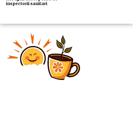
inspectorii sanitari
Diverse Noutati
Nuno Campos a mers direct către arbitru după partida
Oțelul – Dinamo.