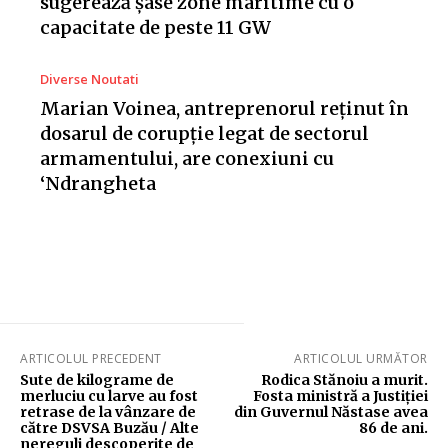
sugerează șase zone maritime cu o
capacitate de peste 11 GW
Diverse Noutati
Marian Voinea, antreprenorul reținut în
dosarul de corupție legat de sectorul
armamentului, are conexiuni cu
‘Ndrangheta
ARTICOLUL PRECEDENT
ARTICOLUL URMĂTOR
Sute de kilograme de
Rodica Stănoiu a murit.
merluciu cu larve au fost
Fosta ministră a Justiției
retrase de la vânzare de
din Guvernul Năstase avea
către DSVSA Buzău / Alte
86 de ani.
nereguli descoperite de