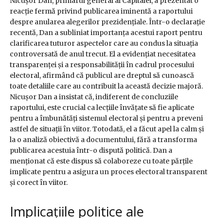
Nicușor Dan, primarul general al Capitalei, a prezentat o
reacție fermă privind publicarea iminentă a raportului
despre anularea alegerilor prezidențiale. Într-o declarație
recentă, Dan a subliniat importanța acestui raport pentru
clarificarea tuturor aspectelor care au condus la situația
controversată de anul trecut. El a evidențiat necesitatea
transparenței și a responsabilității în cadrul procesului
electoral, afirmând că publicul are dreptul să cunoască
toate detaliile care au contribuit la această decizie majoră.
Nicușor Dan a insistat că, indiferent de concluziile
raportului, este crucial ca lecțiile învățate să fie aplicate
pentru a îmbunătăți sistemul electoral și pentru a preveni
astfel de situații în viitor. Totodată, el a făcut apel la calm și
la o analiză obiectivă a documentului, fără a transforma
publicarea acestuia într-o dispută politică. Dan a
menționat că este dispus să colaboreze cu toate părțile
implicate pentru a asigura un proces electoral transparent
și corect în viitor.
Implicațiile politice ale