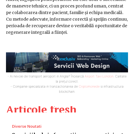
de manevre tehnice, ci un proces profund uman, centrat
pe colaborarea dintre pacient, familie și echipa medicală.
Cu metode adecvate, informare corectă și sprijin continuu,
perioada de recuperare devine o veritabilă oportunitate de
regenerare integrală a ființei.
- Ai nevoie de transport aeroport in Anglia? Încearcă
Airport Taxi London
. Calitate
la prețul corect.
- Companie specializata in tranzactionarea de
Criptomonede
si infrastructura
blockchain.
Articole fresh
Diverse Noutati