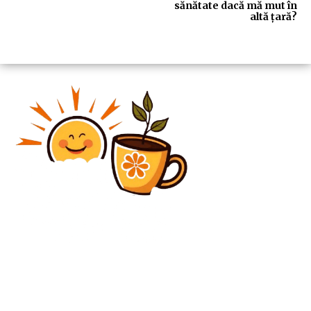
sănătate dacă mă mut în
altă țară?
Diverse Noutati
Ilie Bolojan referitor la convocarea Congresului
Extraordinar al PNL: „Situația o necesită”