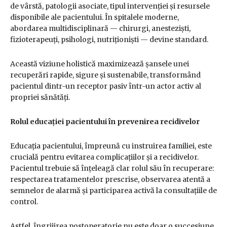
de vârstă, patologii asociate, tipul intervenției și resursele
disponibile ale pacientului. În spitalele moderne,
abordarea multidisciplinară — chirurgi, anesteziști,
fizioterapeuți, psihologi, nutriționiști — devine standard.
Această viziune holistică maximizează șansele unei
recuperări rapide, sigure și sustenabile, transformând
pacientul dintr-un receptor pasiv într-un actor activ al
propriei sănătăți.
Rolul educației pacientului în prevenirea recidivelor
Educația pacientului, împreună cu instruirea familiei, este
crucială pentru evitarea complicațiilor și a recidivelor.
Pacientul trebuie să înțeleagă clar rolul său în recuperare:
respectarea tratamentelor prescrise, observarea atentă a
semnelor de alarmă și participarea activă la consultațiile de
control.
Astfel, îngrijirea postoperatorie nu este doar o succesiune