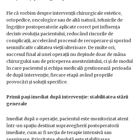
Fie că vorbim despre intervenții chirurgicale estetice,
ortopedice, oncologice sau de altă natură, tehnicile de
îngrijire postoperatorie aplicate corect pot influența
decisiv evoluția pacientului, reducând riscurile de
complicații, accelerând procesul de recuperare și sporind
semnificativ calitatea vieții ulterioare. De multe ori,
succesul final al unei operații nu depinde doar de mâna
chirurgului sau de priceperea anestezistului, ci și de modul
în care pacientul și echipa medicală gestionează perioada
de după intervenție, fiecare etapă având propriile
provocări și soluții specifice.
Primii pași imediat după intervenție: stabilitatea stării
generale
Imediat după o operație, pacientul este monitorizat atent
într-un spațiu destinat supravegherii postoperatorii
imediate, cum ar fi secția de terapie intensivă sau
reanimare. Prioritatea absolută este stabilizarea