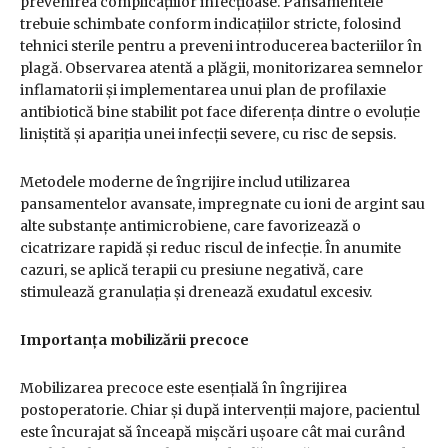
prevenirea complicațiilor infecțioase. Pansamentele
trebuie schimbate conform indicațiilor stricte, folosind
tehnici sterile pentru a preveni introducerea bacteriilor în
plagă. Observarea atentă a plăgii, monitorizarea semnelor
inflamatorii și implementarea unui plan de profilaxie
antibiotică bine stabilit pot face diferența dintre o evoluție
liniștită și apariția unei infecții severe, cu risc de sepsis.
Metodele moderne de îngrijire includ utilizarea
pansamentelor avansate, impregnate cu ioni de argint sau
alte substanțe antimicrobiene, care favorizează o
cicatrizare rapidă și reduc riscul de infecție. În anumite
cazuri, se aplică terapii cu presiune negativă, care
stimulează granulația și drenează exudatul excesiv.
Importanța mobilizării precoce
Mobilizarea precoce este esențială în îngrijirea
postoperatorie. Chiar și după intervenții majore, pacientul
este încurajat să înceapă mișcări ușoare cât mai curând