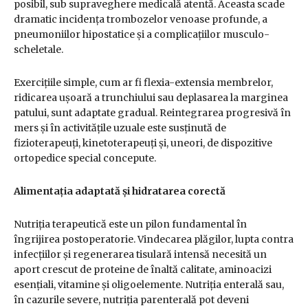
posibil, sub supraveghere medicală atentă. Aceasta scade
dramatic incidența trombozelor venoase profunde, a
pneumoniilor hipostatice și a complicațiilor musculo-
scheletale.
Exercițiile simple, cum ar fi flexia-extensia membrelor,
ridicarea ușoară a trunchiului sau deplasarea la marginea
patului, sunt adaptate gradual. Reintegrarea progresivă în
mers și în activitățile uzuale este susținută de
fizioterapeuți, kinetoterapeuți și, uneori, de dispozitive
ortopedice special concepute.
Alimentația adaptată și hidratarea corectă
Nutriția terapeutică este un pilon fundamental în
îngrijirea postoperatorie. Vindecarea plăgilor, lupta contra
infecțiilor și regenerarea tisulară intensă necesită un
aport crescut de proteine de înaltă calitate, aminoacizi
esențiali, vitamine și oligoelemente. Nutriția enterală sau,
în cazurile severe, nutriția parenterală pot deveni