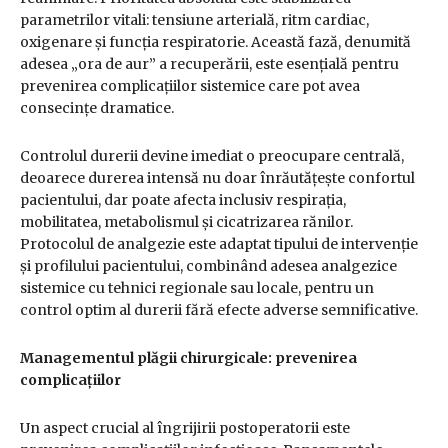
parametrilor vitali: tensiune arterială, ritm cardiac,
oxigenare și funcția respiratorie. Această fază, denumită
adesea „ora de aur” a recuperării, este esențială pentru
prevenirea complicațiilor sistemice care pot avea
consecințe dramatice.
Controlul durerii devine imediat o preocupare centrală,
deoarece durerea intensă nu doar înrăutățește confortul
pacientului, dar poate afecta inclusiv respirația,
mobilitatea, metabolismul și cicatrizarea rănilor.
Protocolul de analgezie este adaptat tipului de intervenție
și profilului pacientului, combinând adesea analgezice
sistemice cu tehnici regionale sau locale, pentru un
control optim al durerii fără efecte adverse semnificative.
Managementul plăgii chirurgicale: prevenirea
complicațiilor
Un aspect crucial al îngrijirii postoperatorii este