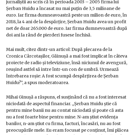
jurnaliștii au scris că în perioada 2003 – 2005 firma lui
Șerban Huidu a încasat nu mai puțin de 3,5 milioane de
euro. Iar firma dumneavoastră peste un milion de euro, în
2018, la 4 ani de la despărțire, Șerban Huidu avea un profit
net de doar 265.000 de euro. Iar firma dumnevoastră după
doi ani la rând de pierderi fusese închisă.
Mai mult, citez dintr-un articol: După plecarea de la
Cronica Cârcotașilor, Găinușă a mai fost implicat în câteva
proiecte de radio și televiziune, însă niciunul de avengură,
reușind astfel să intre într-un con de umbră. Urmează
întrebarea roșie: A fost scumpă despărțirea de Șerban
Huidu?”, a spus moderatoarea.
Mihai Ginușă a răspuns, el susținând că nu a fost interesat
niciodată de aspectul financiar. „Șerban Huidu știe că
pentru mine banii nu au contat niciodată și poate că asta
nu a fost foarte bine pentru mine. N-am știut evidența
banilor, n-am știut cu firma, facturi, încasări, nu au fost
preocupările mele. Eu eram focusat pe conținut, îmi plăcea