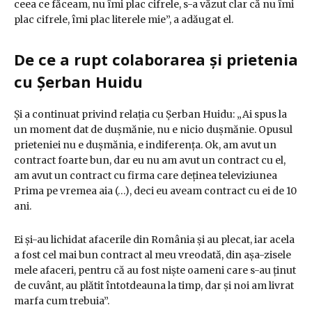
ceea ce făceam, nu îmi plac cifrele, s-a văzut clar că nu îmi
plac cifrele, îmi plac literele mie”, a adăugat el.
De ce a rupt colaborarea și prietenia
cu Șerban Huidu
Și a continuat privind relația cu Șerban Huidu: „Ai spus la
un moment dat de dușmănie, nu e nicio dușmănie. Opusul
prieteniei nu e dușmănia, e indiferența. Ok, am avut un
contract foarte bun, dar eu nu am avut un contract cu el,
am avut un contract cu firma care deținea televiziunea
Prima pe vremea aia (…), deci eu aveam contract cu ei de 10
ani.
Ei și-au lichidat afacerile din România și au plecat, iar acela
a fost cel mai bun contract al meu vreodată, din așa-zisele
mele afaceri, pentru că au fost niște oameni care s-au ținut
de cuvânt, au plătit întotdeauna la timp, dar și noi am livrat
marfa cum trebuia”.