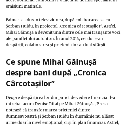
acest domeniu competitiv l-a făcut să devină specialist în
emisiuni matinale.
Faima i-a adus-o televiziunea, după colaborarea sa cu
Șerban Huidu, în proiectul „Cronica cârcotașilor”. Astfel,
Mihai Găinușă a devenit una dintre cele mai tranșante voci
ale pamfletului autohton. În anul 2014, cei doi s-au
despărțit, colaborarea și prietenia lor au luat sfârșit.
Ce spune Mihai Găinușă
despre bani după „Cronica
Cârcotașilor”
Despre despărțirea lor din punct de vedere financiar l-a
întrebat acum Denise Rifai pe Mihai Găinușă. „Presa
notează că transformarea prieteniei dintre
dumneavoastră și Șerban Huidu în dușmănie nu a lăsat
urme doar la nivel emoțional, ci și în plan financiar. Astfel,