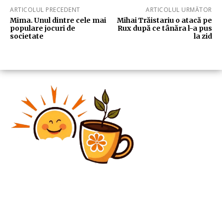
ARTICOLUL PRECEDENT
ARTICOLUL URMĂTOR
Mima. Unul dintre cele mai
Mihai Trăistariu o atacă pe
populare jocuri de
Rux după ce tânăra l-a pus
societate
la zid
Diverse Noutati
Răspunsul lui Nicușor Dan la invitația lui Donald
Trump de a lua parte la prima întâlnire a Consiliului