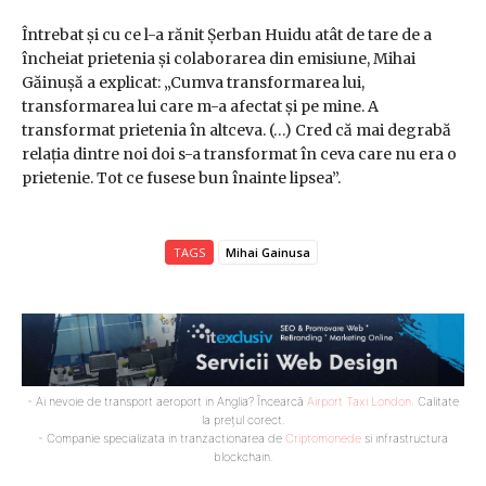
Întrebat și cu ce l-a rănit Șerban Huidu atât de tare de a
încheiat prietenia și colaborarea din emisiune, Mihai
Găinușă a explicat: „Cumva transformarea lui,
transformarea lui care m-a afectat și pe mine. A
transformat prietenia în altceva. (…) Cred că mai degrabă
relația dintre noi doi s-a transformat în ceva care nu era o
prietenie. Tot ce fusese bun înainte lipsea”.
TAGS
Mihai Gainusa
- Ai nevoie de transport aeroport in Anglia? Încearcă
Airport Taxi London
. Calitate
la prețul corect.
- Companie specializata in tranzactionarea de
Criptomonede
si infrastructura
blockchain.