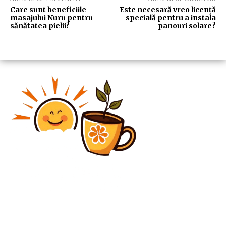
Care sunt beneficiile
Este necesară vreo licență
masajului Nuru pentru
specială pentru a instala
sănătatea pielii?
panouri solare?
Diverse Noutati
Criza migrației în Ceuta, Spania: De la „Europa
somnambulă se dezvăluie la migrație” la „48.000 din
50.000 au fost deja respinși”