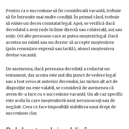
Pentru ca o succesiune să fie considerată vacantă, trebuie
să fie întrunite mai multe condiții. În primul rând, trebuie
să existe un deces constatat legal. Apoi, se verifică dacă
decedatul a avut rude în linie directă sau colaterală, soț sau
soție. Ori alte persoane care ar putea moșteni legal. Dacă
acestea nu există sau nu doresc să accepte moștenirea
(prin renunțare expresă sau tacită), atunci moștenirea
devine vacantă.
De asemenea, dacă persoana decedată a redactat un
testament, dar acesta este nul din punct de vedere legal
sau a fost revocat anterior decesului, iar niciun alt act de
dispoziție nu este valabil, se consideră de asemenea că
avem de-a face cu o succesiune vacantă. Un alt caz specific
este acela în care moștenitorii sunt necunoscuți sau de
negăsit. Ceea ce face imposibilă stabilirea unui drept de
succesiune clar.