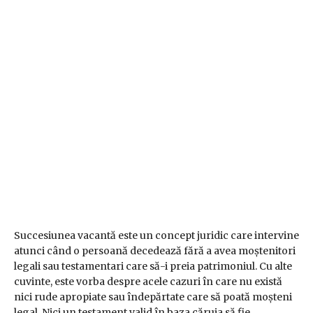
Succesiunea vacantă este un concept juridic care intervine
atunci când o persoană decedează fără a avea moștenitori
legali sau testamentari care să-i preia patrimoniul. Cu alte
cuvinte, este vorba despre acele cazuri în care nu există
nici rude apropiate sau îndepărtate care să poată moșteni
legal. Nici un testament valid în baza căruia să fie