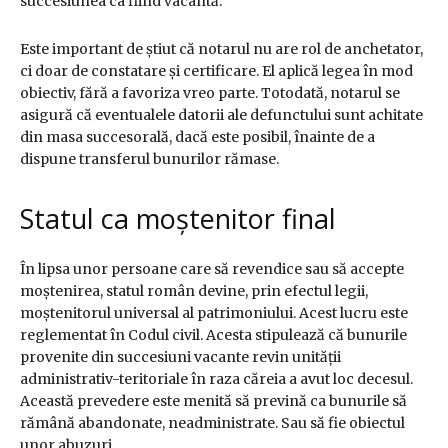
succesiunea ca fiind vacantă.
Este important de știut că notarul nu are rol de anchetator,
ci doar de constatare și certificare. El aplică legea în mod
obiectiv, fără a favoriza vreo parte. Totodată, notarul se
asigură că eventualele datorii ale defunctului sunt achitate
din masa succesorală, dacă este posibil, înainte de a
dispune transferul bunurilor rămase.
Statul ca moștenitor final
În lipsa unor persoane care să revendice sau să accepte
moștenirea, statul român devine, prin efectul legii,
moștenitorul universal al patrimoniului. Acest lucru este
reglementat în Codul civil. Acesta stipulează că bunurile
provenite din succesiuni vacante revin unității
administrativ-teritoriale în raza căreia a avut loc decesul.
Această prevedere este menită să prevină ca bunurile să
rămână abandonate, neadministrate. Sau să fie obiectul
unor abuzuri.