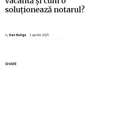
vacantă și cum o
soluționează notarul?
Afaceri si Industrii
2 aprilie 2025
Dan Buliga
By
SHARE