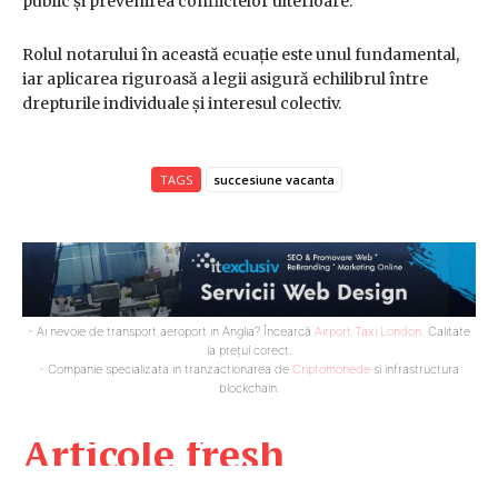
public și prevenirea conflictelor ulterioare.
Rolul notarului în această ecuație este unul fundamental,
iar aplicarea riguroasă a legii asigură echilibrul între
drepturile individuale și interesul colectiv.
TAGS
succesiune vacanta
- Ai nevoie de transport aeroport in Anglia? Încearcă
Airport Taxi London
. Calitate
la prețul corect.
- Companie specializata in tranzactionarea de
Criptomonede
si infrastructura
blockchain.
Articole fresh