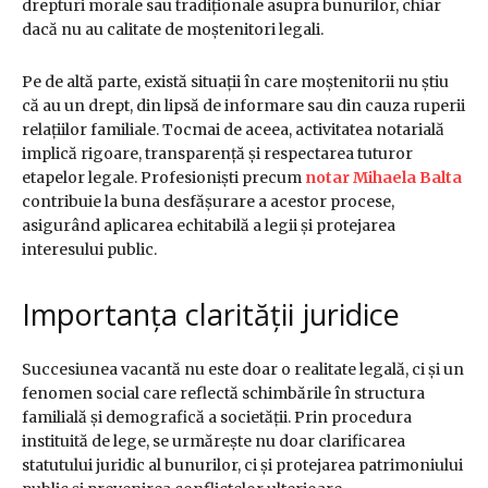
drepturi morale sau tradiționale asupra bunurilor, chiar
dacă nu au calitate de moștenitori legali.
Pe de altă parte, există situații în care moștenitorii nu știu
că au un drept, din lipsă de informare sau din cauza ruperii
relațiilor familiale. Tocmai de aceea, activitatea notarială
implică rigoare, transparență și respectarea tuturor
etapelor legale. Profesioniști precum
notar Mihaela Balta
contribuie la buna desfășurare a acestor procese,
asigurând aplicarea echitabilă a legii și protejarea
interesului public.
Importanța clarității juridice
Succesiunea vacantă nu este doar o realitate legală, ci și un
fenomen social care reflectă schimbările în structura
familială și demografică a societății. Prin procedura
instituită de lege, se urmărește nu doar clarificarea
statutului juridic al bunurilor, ci și protejarea patrimoniului