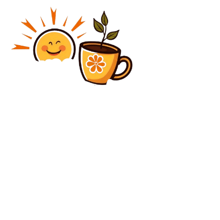
Diverse Noutati
Nicușor Dan a efectuat o vizită în Ucraina la
solicitarea lui Zelenski / Relevanța participării la
Summitul de la Kiev
Diverse Noutati
Muncitorul român prins sub ruinele turnului căzut din