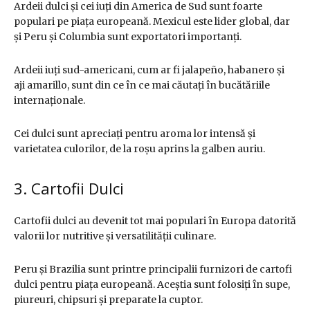
Ardeii dulci și cei iuți din America de Sud sunt foarte
populari pe piața europeană. Mexicul este lider global, dar
și Peru și Columbia sunt exportatori importanți.
Ardeii iuți sud-americani, cum ar fi jalapeño, habanero și
aji amarillo, sunt din ce în ce mai căutați în bucătăriile
internaționale.
Cei dulci sunt apreciați pentru aroma lor intensă și
varietatea culorilor, de la roșu aprins la galben auriu.
3. Cartofii Dulci
Cartofii dulci au devenit tot mai populari în Europa datorită
valorii lor nutritive și versatilității culinare.
Peru și Brazilia sunt printre principalii furnizori de cartofi
dulci pentru piața europeană. Aceștia sunt folosiți în supe,
piureuri, chipsuri și preparate la cuptor.