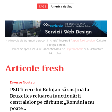
TAGS
America de Sud
- Ai nevoie de transport aeroport in Anglia? Încearcă
Airport Taxi London
. Calitate
la prețul corect.
- Companie specializata in tranzactionarea de
Criptomonede
si infrastructura
blockchain.
Articole fresh
Diverse Noutati
PSD îi cere lui Bolojan să susțină la
Bruxelles reluarea funcționării
centralelor pe cărbune: „România nu
poate…