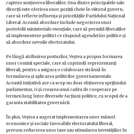
capteze susținerea liberalilor. Una dintre principalele sale
direcții este oferirea unor poziții cheie în viitorul guvern,
care să reflecte influența și prioritățile Partidului Național
Liberal. Această abordare include negocierea unor
portofolii ministeriale esențiale, care să permită liberalilor
să implementeze politici ce răspund agendei lor politice și
să abordeze nevoile electoratului.
Pe lângă atribuirea posturilor, Veștea a propus formarea
unor comisii speciale, care să cuprindă reprezentanți
liberali, pentru a asigura o colaborare strânsă în
formularea și aplicarea politicilor guvernamentale.
Această inițiativă are ca scop nu doar obținerea sprijinului
parlamentar, ci și crearea unui cadru de cooperare pe
termen lung între diversele facțiuni politice, cu scopul de a
garanta stabilitatea guvernării.
În plus, Veștea a sugerat implementarea unor măsuri
economice și sociale favorabile electoratului liberal,
precum reducerea unor taxe sau stimularea investițiilor în