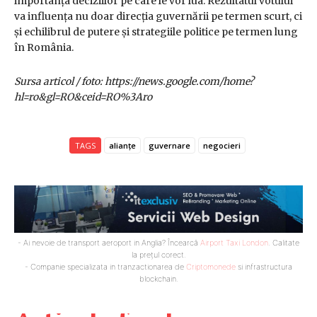
importanța deciziilor pe care le vor lua. Rezultatul votului
va influența nu doar direcția guvernării pe termen scurt, ci
și echilibrul de putere și strategiile politice pe termen lung
în România.
Sursa articol / foto: https://news.google.com/home?
hl=ro&gl=RO&ceid=RO%3Aro
TAGS
alianțe
guvernare
negocieri
- Ai nevoie de transport aeroport in Anglia? Încearcă
Airport Taxi London
. Calitate
la prețul corect.
- Companie specializata in tranzactionarea de
Criptomonede
si infrastructura
blockchain.