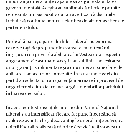
importanța unei alianțe capabile să asigure stabilitatea
guvernamentală. Aceștia au subliniat că ofertele primite
reprezintă un pas pozitiv, dar au avertizat că discuțiile
trebuie să continue pentru a clarifica detaliile specifice ale
parteneriatului.
Pe de altă parte, o parte din liderii liberali au exprimat
rezerve față de propunerile avansate, manifestând
îngrijorări cu privire la abilitatea lui Veștea de a respecta
angajamentele asumate. Aceștia au subliniat necesitatea
unor garanții suplimentare și a unor mecanisme clare de
aplicare a acordurilor convenite. În plus, unele voci din
partid au solicitat o transparență mai mare în procesul de
negociere și o implicare mai largă a membrilor partidului
în luarea deciziilor.
În acest context, discuțiile interne din Partidul Național
Liberal s-au intensificat, fiecare facțiune încercând să
evalueze avantajele și dezavantajele unei alianțe cu Veștea.
Liderii liberali realizează că orice decizie luată va avea un