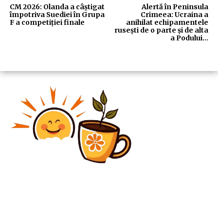
CM 2026: Olanda a câștigat
Alertă în Peninsula
împotriva Suediei în Grupa
Crimeea: Ucraina a
F a competiției finale
anihilat echipamentele
rusești de o parte și de alta
a Podului…
Diverse Noutati
Klaus Iohannis a fost absent de la parada organizată