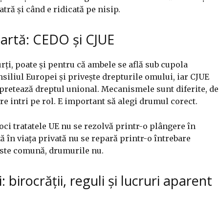
tră și când e ridicată pe nisip.
hartă: CEDO și CJUE
rți, poate și pentru că ambele se află sub cupola
siliul Europei și privește drepturile omului, iar CJUE
rpretează dreptul unional. Mecanismele sunt diferite, de
re intri pe rol. E important să alegi drumul corect.
ci tratatele UE nu se rezolvă printr-o plângere în
 în viața privată nu se repară printr-o întrebare
este comună, drumurile nu.
 birocrății, reguli și lucruri aparent