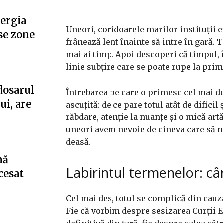
nergia
Uneori, coridoarele marilor instituții 
se zone
frânează lent înainte să intre în gară. Te 
mai ai timp. Apoi descoperi că timpul, î
linie subțire care se poate rupe la prim
dosarul
Întrebarea pe care o primesc cel mai de
ui, are
ascuțită: de ce pare totul atât de dific
răbdare, atenție la nuanțe și o mică artă
uneori avem nevoie de cineva care să n
deasă.
nă
Labirintul termenelor: c
cesat
Cel mai des, totul se complică din cau
Fie că vorbim despre sesizarea Curții
definitivă din țară, fie despre calea că