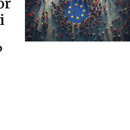
or
i
?