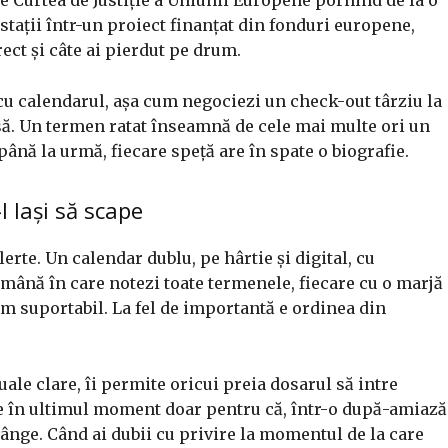
stații într-un proiect finanțat din fonduri europene,
rect și câte ai pierdut pe drum.
cu calendarul, așa cum negociezi un check-out târziu la
asă. Un termen ratat înseamnă de cele mai multe ori un
 până la urmă, fiecare speță are în spate o biografie.
l lași să scape
lerte. Un calendar dublu, pe hârtie și digital, cu
emână în care notezi toate termenele, fiecare cu o marjă
ritm suportabil. La fel de importantă e ordinea din
le clare, îi permite oricui preia dosarul să intre
e în ultimul moment doar pentru că, într-o după-amiază
sânge. Când ai dubii cu privire la momentul de la care