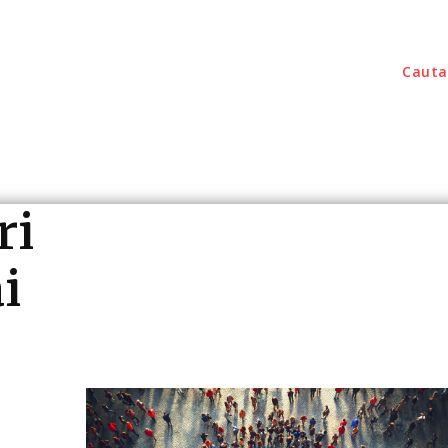
Cauta
outati
Home & Deco
Sanatate / Hobby
Tec
ri
i