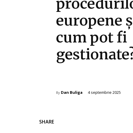
proceduril
europene ș
cum pot fi
gestionate
Afaceri si Industrii
Dan Buliga
4 septembrie 2025
By
SHARE