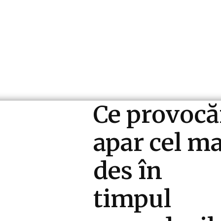
ri si Industrii
Cultura si Entertainment
Diverse N
Ce provocă
apar cel ma
des în
timpul