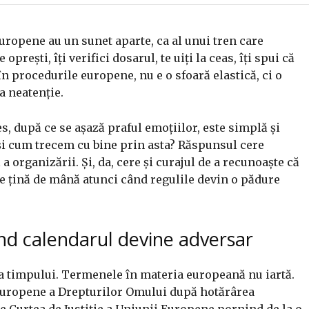
europene au un sunet aparte, ca al unui tren care
oprești, îți verifici dosarul, te uiți la ceas, îți spui că
n procedurile europene, nu e o sfoară elastică, ci o
a neatenție.
s, după ce se așază praful emoțiilor, este simplă și
il și cum trecem cu bine prin asta? Răspunsul cere
 a organizării. Și, da, cere și curajul de a recunoaște că
e țină de mână atunci când regulile devin o pădure
ând calendarul devine adversar
za timpului. Termenele în materia europeană nu iartă.
 Europene a Drepturilor Omului după hotărârea
tre Curtea de Justiție a Uniunii Europene pornind de la o