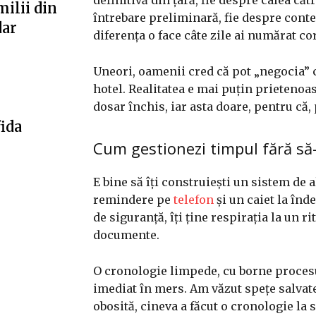
milii din
întrebare preliminară, fie despre conte
dar
diferența o face câte zile ai numărat co
Uneori, oamenii cred că pot „negocia” 
hotel. Realitatea e mai puțin prieteno
dosar închis, iar asta doare, pentru că,
fida
Cum gestionezi timpul fără să-
E bine să îți construiești un sistem de a
remindere pe
telefon
și un caiet la înd
de siguranță, îți ține respirația la un 
documente.
O cronologie limpede, cu borne procesua
imediat în mers. Am văzut spețe salvat
obosită, cineva a făcut o cronologie la 