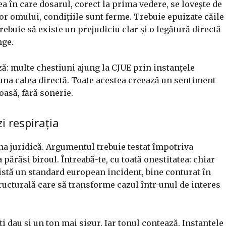
a în care dosarul, corect la prima vedere, se lovește de
ilor omului, condițiile sunt ferme. Trebuie epuizate căile
rebuie să existe un prejudiciu clar și o legătură directă
nge.
ză: multe chestiuni ajung la CJUE prin instanțele
auna calea directă. Toate acestea creează un sentiment
roasă, fără sonerie.
zi respirația
ena juridică. Argumentul trebuie testat împotriva
a părăsi biroul. Întreabă-te, cu toată onestitatea: chiar
istă un standard european incident, bine conturat în
ucturală care să transforme cazul într-unul de interes
ți dau și un ton mai sigur. Iar tonul contează. Instanțele