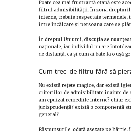
Poate cea mai frustrantă etapă este acee
filtrul admisibilității. În zona dreptur
interne, trebuie respectate termenele, t
între încălcare și persoana care se plâ
În dreptul Uniunii, discuția se nuanțea
naționale, iar individul nu are întotde
de distanță, ca și cum ai bate la o ușă g
Cum treci de filtru fără să pier
Nu există rețete magice, dar există igi
criteriilor de admisibilitate înainte de 
am epuizat remediile interne? chiar ex
jurisprudență? există o componentă str
general?
Răspunsurile, odată așezate pe hârtie, î