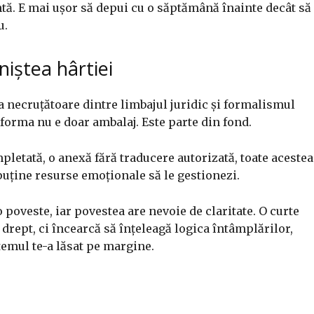
tă. E mai ușor să depui cu o săptămână înainte decât să
u.
niștea hârtiei
 necruțătoare dintre limbajul juridic și formalismul
 forma nu e doar ambalaj. Este parte din fond.
pletată, o anexă fără traducere autorizată, toate acestea
 puține resurse emoționale să le gestionezi.
 poveste, iar povestea are nevoie de claritate. O curte
drept, ci încearcă să înțeleagă logica întâmplărilor,
temul te-a lăsat pe margine.