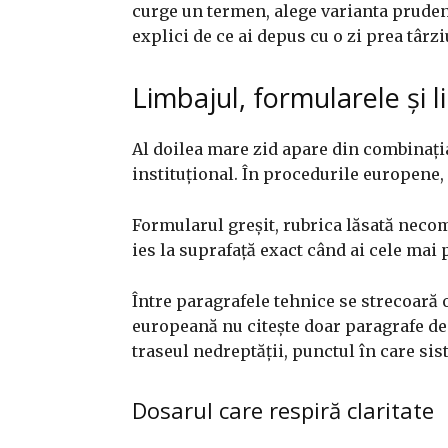
curge un termen, alege varianta pruden
explici de ce ai depus cu o zi prea târzi
Limbajul, formularele și li
Al doilea mare zid apare din combinația
instituțional. În procedurile europene,
Formularul greșit, rubrica lăsată necom
ies la suprafață exact când ai cele mai
Între paragrafele tehnice se strecoară o
europeană nu citește doar paragrafe de 
traseul nedreptății, punctul în care sis
Dosarul care respiră claritate