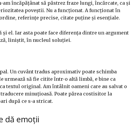
am încăpățânat să păstrez fraze lungi, încărcate, ca și
riozitatea poveștii. Nu a funcționat. A funcționat în
rdine, referințe precise, citate puține și esențiale.
 și el. Iar asta poate face diferența dintre un argument
, liniștit, în nucleul soluției.
cipal. Un cuvânt tradus aproximativ poate schimba
urmează să fie citite într-o altă limbă, e bine ca
 ca textul original. Am întâlnit oameni care au salvat o
o traducere minuțioasă. Poate părea costisitor la
ari după ce s-a stricat.
re dă emoții