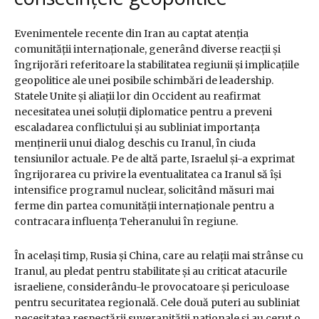
Evenimentele recente din Iran au captat atenția
comunității internaționale, generând diverse reacții și
îngrijorări referitoare la stabilitatea regiunii și implicațiile
geopolitice ale unei posibile schimbări de leadership.
Statele Unite și aliații lor din Occident au reafirmat
necesitatea unei soluții diplomatice pentru a preveni
escaladarea conflictului și au subliniat importanța
menținerii unui dialog deschis cu Iranul, în ciuda
tensiunilor actuale. Pe de altă parte, Israelul și-a exprimat
îngrijorarea cu privire la eventualitatea ca Iranul să își
intensifice programul nuclear, solicitând măsuri mai
ferme din partea comunității internaționale pentru a
contracara influența Teheranului în regiune.
În același timp, Rusia și China, care au relații mai strânse cu
Iranul, au pledat pentru stabilitate și au criticat atacurile
israeliene, considerându-le provocatoare și periculoase
pentru securitatea regională. Cele două puteri au subliniat
necesitatea respectării suveranității naționale și au cerut o