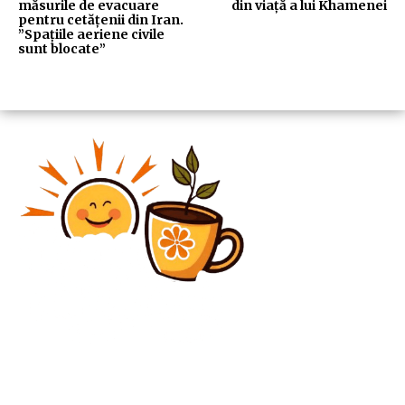
măsurile de evacuare
din viață a lui Khamenei
pentru cetățenii din Iran.
”Spațiile aeriene civile
sunt blocate”
Diverse Noutati
Creșterea limitei de vârstă pentru pensionarea
militarilor: Măsuri progresive și temporare aplicate