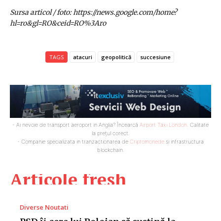
Sursa articol / foto: https://news.google.com/home?
hl=ro&gl=RO&ceid=RO%3Aro
TAGS
atacuri
geopolitică
succesiune
- Ai nevoie de transport aeroport in Anglia? Încearcă
Airport Taxi London
. Calitate
la prețul corect.
- Companie specializata in tranzactionarea de
Criptomonede
si infrastructura
blockchain.
Articole fresh
Diverse Noutati