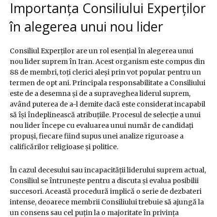
Importanța Consiliului Experților
în alegerea unui nou lider
Consiliul Experților are un rol esențial în alegerea unui
nou lider suprem în Iran. Acest organism este compus din
88 de membri, toți clerici aleși prin vot popular pentru un
termen de opt ani. Principala responsabilitate a Consiliului
este de a desemna și de a supraveghea liderul suprem,
având puterea de a-l demite dacă este considerat incapabil
să își îndeplinească atribuțiile. Procesul de selecție a unui
nou lider începe cu evaluarea unui număr de candidați
propuși, fiecare fiind supus unei analize riguroase a
calificărilor religioase și politice.
În cazul decesului sau incapacității liderului suprem actual,
Consiliul se întrunește pentru a discuta și evalua posibilii
succesori. Această procedură implică o serie de dezbateri
intense, deoarece membrii Consiliului trebuie să ajungă la
un consens sau cel puțin la o majoritate în privința