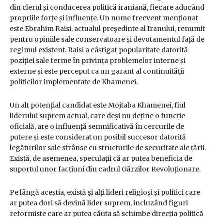
din clerul și conducerea politică iraniană, fiecare aducând
propriile forțe și influențe. Un nume frecvent menționat
este Ebrahim Raisi, actualul președinte al Iranului, renumit
pentru opiniile sale conservatoare și devotamentul față de
regimul existent. Raisi a câștigat popularitate datorită
poziției sale ferme în privința problemelor interne și
externe și este perceput ca un garant al continuității
politicilor implementate de Khamenei.
Un alt potențial candidat este Mojtaba Khamenei, fiul
liderului suprem actual, care deși nu deține o funcție
oficială, are o influență semnificativă în cercurile de
putere și este considerat un posibil succesor datorită
legăturilor sale strânse cu structurile de securitate ale țării.
Există, de asemenea, speculații că ar putea beneficia de
suportul unor facțiuni din cadrul Gărzilor Revoluționare.
Pe lângă aceștia, există și alți lideri religioși și politici care
ar putea dori să devină lider suprem, incluzând figuri
reformiste care ar putea căuta să schimbe direcția politică