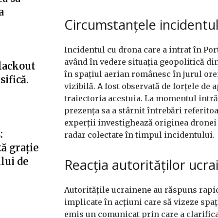
a
Circumstanțele incidentu
Incidentul cu drona care a intrat în Por
având în vedere situația geopolitică di
blackout
în spațiul aerian românesc în jurul ore
ifică.
vizibilă. A fost observată de forțele de
traiectoria acestuia. La momentul intră
prezența sa a stârnit întrebări referito
experții investighează originea dronei 
:
radar colectate în timpul incidentului.
ă grație
ului de
Reacția autorităților ucr
Autoritățile ucrainene au răspuns rapid
implicate în acțiuni care să vizeze spa
emis un comunicat prin care a clarifica