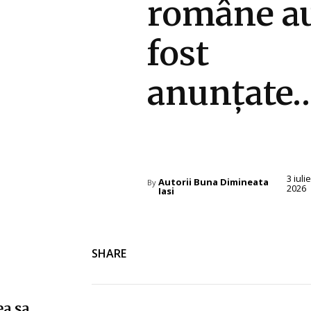
române a
fost
anunțate
Diverse Noutati
3 iulie
Autorii Buna Dimineata
By
2026
Iasi
SHARE
ea sa