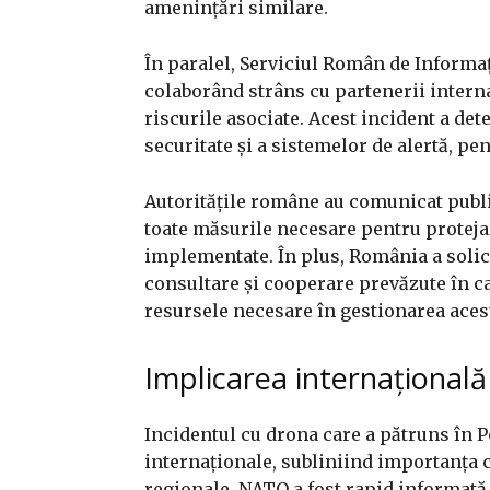
amenințări similare.
În paralel, Serviciul Român de Informați
colaborând strâns cu partenerii interna
riscurile asociate. Acest incident a de
securitate și a sistemelor de alertă, pen
Autoritățile române au comunicat publi
toate măsurile necesare pentru protejar
implementate. În plus, România a solic
consultare și cooperare prevăzute în cad
resursele necesare în gestionarea acest
Implicarea internațională
Incidentul cu drona care a pătruns în P
internaționale, subliniind importanța c
regionale. NATO a fost rapid informată d