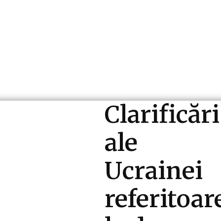
ri si Industrii
Cultura si Entertainment
Diverse N
Clarificări
ale
Ucrainei
referitoar