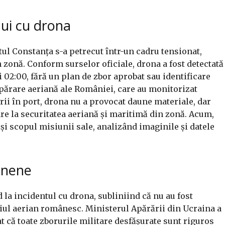
lui cu drona
tul Constanța s-a petrecut într-un cadru tensionat,
n zonă. Conform surselor oficiale, drona a fost detectată
i 02:00, fără un plan de zbor aprobat sau identificare
 apărare aeriană ale României, care au monitorizat
rii în port, drona nu a provocat daune materiale, dar
are la securitatea aeriană și maritimă din zonă. Acum,
și scopul misiunii sale, analizând imaginile și datele
ainene
 la incidentul cu drona, subliniind că nu au fost
țiul aerian românesc. Ministerul Apărării din Ucraina a
t că toate zborurile militare desfășurate sunt riguros