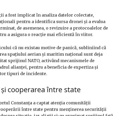
i a fost implicat în analiza datelor colectate,
ționali pentru a identifica sursa dronei și a evalua
terminat, de asemenea, o revizuire a protocoalelor de
tru a asigura o reacție mai eficientă în viitor.
cului că nu existau motive de panică, subliniind că
ea spațiului aerian și maritim național sunt deja
itat sprijinul NATO, activând mecanismele de
rul alianței, pentru a beneficia de expertiza și
or tipuri de incidente.
 și cooperarea între state
ortul Constanța a captat atenția comunității
ooperării între state pentru menținerea securității
espre situație, iar aliații și-au exprimat sprijinul față