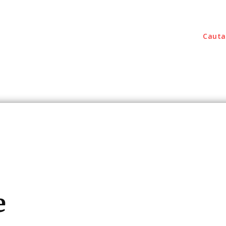
Cauta
outati
Home & Deco
Sanatate / Hobby
Tec
e