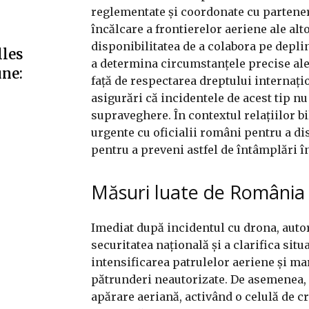
reglementate și coordonate cu parteneri
încălcare a frontierelor aeriene ale alt
disponibilitatea de a colabora pe depli
lles
a determina circumstanțele precise ale
une:
față de respectarea dreptului internațion
asigurări că incidentele de acest tip nu
supraveghere. În contextul relațiilor b
urgente cu oficialii români pentru a d
pentru a preveni astfel de întâmplări în
Măsuri luate de România
Imediat după incidentul cu drona, auto
securitatea națională și a clarifica sit
intensificarea patrulelor aeriene și ma
pătrunderi neautorizate. De asemenea, s
apărare aeriană, activând o celulă de c