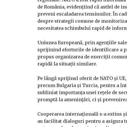
de România, evidențiind că astfel de i
preveni escaladarea tensiunilor. În cadr
despre strategii comune de monitorizar
necesitatea schimbului rapid de inform
Uniunea Europeană, prin agențiile sale d
sprijinind eforturile de identificare a
propus organizarea de exerciții comun
rapidă la situații similare.
Pe lângă sprijinul oferit de NATO și UE,
precum Bulgaria și Turcia, pentru a în
subliniat importanța unei rețele de sec
promptă la amenințări, ci și prevenirea
Cooperarea internațională s-a extins și
au facilitat dialoguri pentru a asigura t