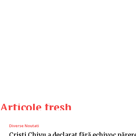
Articole fresh
Diverse Noutati
Cristi Chivu a declarat fără echivoc părer