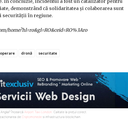
 În concluzie, incidentul a fost un catalizator pentru
liate, demonstrând că solidaritatea și colaborarea sunt
i securității în regiune.
gle.com/home?hl=ro&gl=RO&ceid=RO%3Aro
operare
dronă
securitate
n Anglia? Încearcă
Airport Taxi London
. Calitate la prețul corect.
nzactionarea de
Criptomonede
si infrastructura blockchain.