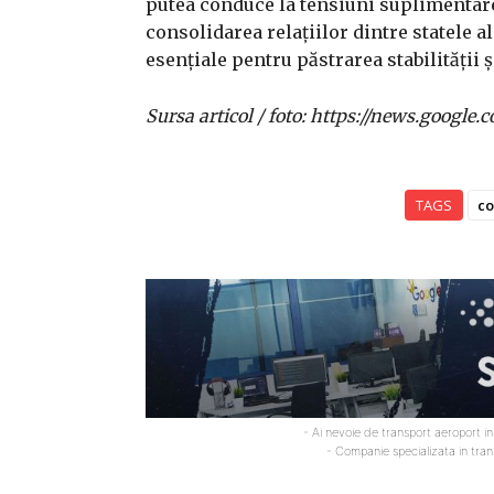
putea conduce la tensiuni suplimentare.
consolidarea relațiilor dintre statele a
esențiale pentru păstrarea stabilității ș
Sursa articol / foto: https://news.goo
TAGS
co
- Ai nevoie de transport aeroport i
- Companie specializata in tra