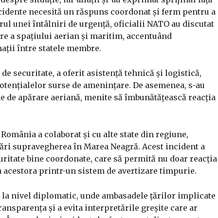
ncidente necesită un răspuns coordonat și ferm pentru a
ul unei întâlniri de urgență, oficialii NATO au discutat
e a spațiului aerian și maritim, accentuând
ații între statele membre.
e securitate, a oferit asistență tehnică și logistică,
 potențialelor surse de amenințare. De asemenea, s-au
e de apărare aeriană, menite să îmbunătățească reacția
 România a colaborat și cu alte state din regiune,
tări supravegherea în Marea Neagră. Acest incident a
uritate bine coordonate, care să permită nu doar reacția
 acestora printr-un sistem de avertizare timpurie.
 la nivel diplomatic, unde ambasadele țărilor implicate
ransparența și a evita interpretările greșite care ar