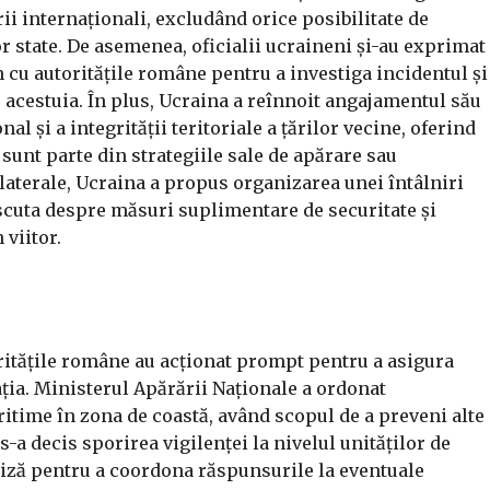
i internaționali, excludând orice posibilitate de
or state. De asemenea, oficialii ucraineni și-au exprimat
n cu autoritățile române pentru a investiga incidentul și
 acestuia. În plus, Ucraina a reînnoit angajamentul său
al și a integrității teritoriale a țărilor vecine, oferind
 sunt parte din strategiile sale de apărare sau
ilaterale, Ucraina a propus organizarea unei întâlniri
iscuta despre măsuri suplimentare de securitate și
 viitor.
ritățile române au acționat prompt pentru a asigura
uația. Ministerul Apărării Naționale a ordonat
ritime în zona de coastă, având scopul de a preveni alte
-a decis sporirea vigilenței la nivelul unităților de
riză pentru a coordona răspunsurile la eventuale