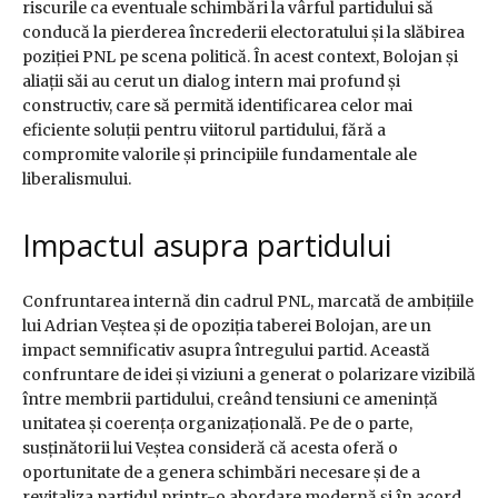
riscurile ca eventuale schimbări la vârful partidului să
conducă la pierderea încrederii electoratului și la slăbirea
poziției PNL pe scena politică. În acest context, Bolojan și
aliații săi au cerut un dialog intern mai profund și
constructiv, care să permită identificarea celor mai
eficiente soluții pentru viitorul partidului, fără a
compromite valorile și principiile fundamentale ale
liberalismului.
Impactul asupra partidului
Confruntarea internă din cadrul PNL, marcată de ambițiile
lui Adrian Veștea și de opoziția taberei Bolojan, are un
impact semnificativ asupra întregului partid. Această
confruntare de idei și viziuni a generat o polarizare vizibilă
între membrii partidului, creând tensiuni ce amenință
unitatea și coerența organizațională. Pe de o parte,
susținătorii lui Veștea consideră că acesta oferă o
oportunitate de a genera schimbări necesare și de a
revitaliza partidul printr-o abordare modernă și în acord