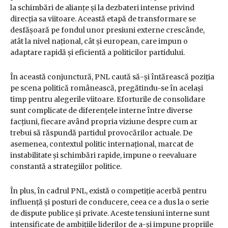
la schimbări de alianțe și la dezbateri intense privind
direcția sa viitoare. Această etapă de transformare se
desfășoară pe fondul unor presiuni externe crescânde,
atât la nivel național, cât și european, care impun o
adaptare rapidă și eficientă a politicilor partidului.
În această conjunctură, PNL caută să-și întărească poziția
pe scena politică românească, pregătindu-se în același
timp pentru alegerile viitoare. Eforturile de consolidare
sunt complicate de diferențele interne între diverse
facțiuni, fiecare având propria viziune despre cum ar
trebui să răspundă partidul provocărilor actuale. De
asemenea, contextul politic internațional, marcat de
instabilitate și schimbări rapide, impune o reevaluare
constantă a strategiilor politice.
În plus, în cadrul PNL, există o competiție acerbă pentru
influență și posturi de conducere, ceea ce a dus la o serie
de dispute publice și private. Aceste tensiuni interne sunt
intensificate de ambițiile liderilor de a-și impune propriile