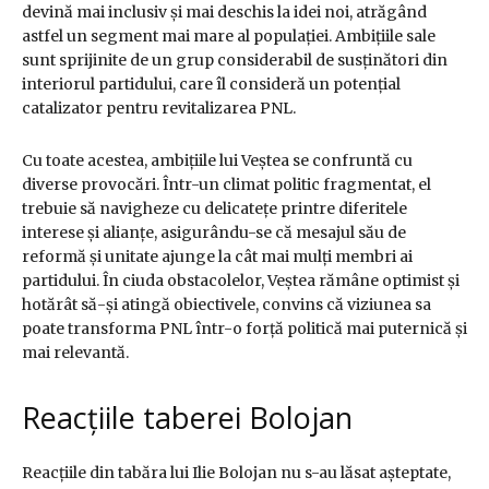
devină mai inclusiv și mai deschis la idei noi, atrăgând
astfel un segment mai mare al populației. Ambițiile sale
sunt sprijinite de un grup considerabil de susținători din
interiorul partidului, care îl consideră un potențial
catalizator pentru revitalizarea PNL.
Cu toate acestea, ambițiile lui Veștea se confruntă cu
diverse provocări. Într-un climat politic fragmentat, el
trebuie să navigheze cu delicatețe printre diferitele
interese și alianțe, asigurându-se că mesajul său de
reformă și unitate ajunge la cât mai mulți membri ai
partidului. În ciuda obstacolelor, Veștea rămâne optimist și
hotărât să-și atingă obiectivele, convins că viziunea sa
poate transforma PNL într-o forță politică mai puternică și
mai relevantă.
Reacțiile taberei Bolojan
Reacțiile din tabăra lui Ilie Bolojan nu s-au lăsat așteptate,