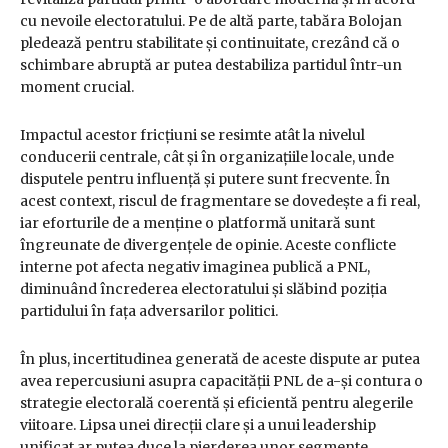
cu nevoile electoratului. Pe de altă parte, tabăra Bolojan
pledează pentru stabilitate și continuitate, crezând că o
schimbare abruptă ar putea destabiliza partidul într-un
moment crucial.
Impactul acestor fricțiuni se resimte atât la nivelul
conducerii centrale, cât și în organizațiile locale, unde
disputele pentru influență și putere sunt frecvente. În
acest context, riscul de fragmentare se dovedește a fi real,
iar eforturile de a menține o platformă unitară sunt
îngreunate de divergențele de opinie. Aceste conflicte
interne pot afecta negativ imaginea publică a PNL,
diminuând încrederea electoratului și slăbind poziția
partidului în fața adversarilor politici.
În plus, incertitudinea generată de aceste dispute ar putea
avea repercusiuni asupra capacității PNL de a-și contura o
strategie electorală coerentă și eficientă pentru alegerile
viitoare. Lipsa unei direcții clare și a unui leadership
unificat ar putea duce la pierderea unor segmente