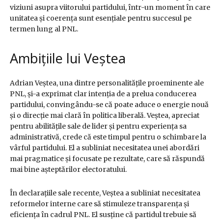
viziuni asupra viitorului partidului, într-un moment în care
unitatea și coerența sunt esențiale pentru succesul pe
termen lung al PNL.
Ambițiile lui Veștea
Adrian Veștea, una dintre personalitățile proeminente ale
PNL, și-a exprimat clar intenția de a prelua conducerea
partidului, convingându-se că poate aduce o energie nouă
și o direcție mai clară în politica liberală. Veștea, apreciat
pentru abilitățile sale de lider și pentru experiența sa
administrativă, crede că este timpul pentru o schimbare la
vârful partidului. El a subliniat necesitatea unei abordări
mai pragmatice și focusate pe rezultate, care să răspundă
mai bine așteptărilor electoratului.
În declarațiile sale recente, Veștea a subliniat necesitatea
reformelor interne care să stimuleze transparența și
eficiența în cadrul PNL. El susține că partidul trebuie să