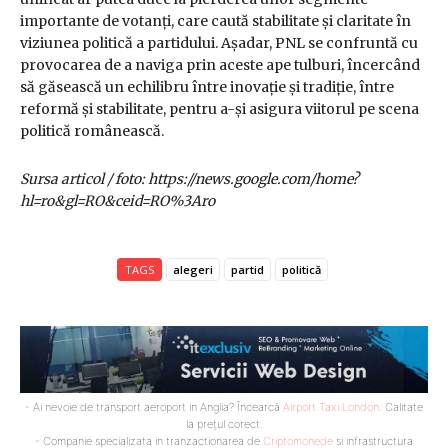
importante de votanți, care caută stabilitate și claritate în
viziunea politică a partidului. Așadar, PNL se confruntă cu
provocarea de a naviga prin aceste ape tulburi, încercând
să găsească un echilibru între inovație și tradiție, între
reformă și stabilitate, pentru a-și asigura viitorul pe scena
politică românească.
Sursa articol / foto: https://news.google.com/home?
hl=ro&gl=RO&ceid=RO%3Aro
TAGS
alegeri
partid
politică
- Ai nevoie de transport aeroport in Anglia? Încearcă
Airport Taxi London
. Calitate
la prețul corect.
- Companie specializata in tranzactionarea de
Criptomonede
si infrastructura