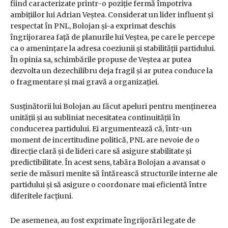
fiind caracterizate printr-o poziție fermă împotriva
ambițiilor lui Adrian Veștea. Considerat un lider influent și
respectat în PNL, Bolojan și-a exprimat deschis
îngrijorarea față de planurile lui Veștea, pe care le percepe
ca o amenințare la adresa coeziunii și stabilității partidului.
În opinia sa, schimbările propuse de Veștea ar putea
dezvolta un dezechilibru deja fragil și ar putea conduce la
o fragmentare și mai gravă a organizației.
Susținătorii lui Bolojan au făcut apeluri pentru menținerea
unității și au subliniat necesitatea continuității în
conducerea partidului. Ei argumentează că, într-un
moment de incertitudine politică, PNL are nevoie de o
direcție clară și de lideri care să asigure stabilitate și
predictibilitate. În acest sens, tabăra Bolojan a avansat o
serie de măsuri menite să întărească structurile interne ale
partidului și să asigure o coordonare mai eficientă între
diferitele facțiuni.
De asemenea, au fost exprimate îngrijorări legate de