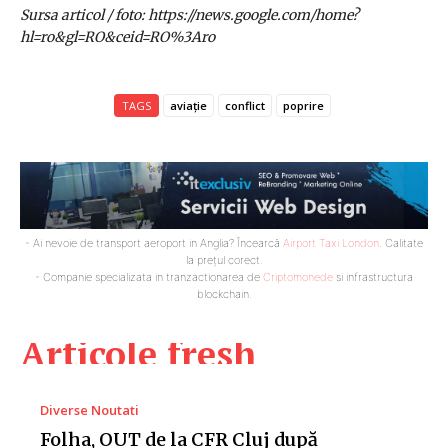
Sursa articol / foto: https://news.google.com/home?
hl=ro&gl=RO&ceid=RO%3Aro
TAGS
aviație
conflict
poprire
- Ai nevoie de transport aeroport in Anglia? Încearcă
Airport Taxi London
. Calitate
la prețul corect.
- Companie specializata in tranzactionarea de
Criptomonede
si infrastructura
blockchain.
Articole fresh
Diverse Noutati
Folha, OUT de la CFR Cluj după