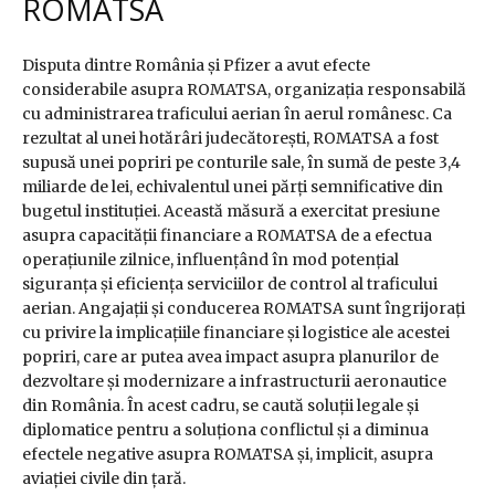
ROMATSA
Disputa dintre România și Pfizer a avut efecte
considerabile asupra ROMATSA, organizația responsabilă
cu administrarea traficului aerian în aerul românesc. Ca
rezultat al unei hotărâri judecătorești, ROMATSA a fost
supusă unei popriri pe conturile sale, în sumă de peste 3,4
miliarde de lei, echivalentul unei părți semnificative din
bugetul instituției. Această măsură a exercitat presiune
asupra capacității financiare a ROMATSA de a efectua
operațiunile zilnice, influențând în mod potențial
siguranța și eficiența serviciilor de control al traficului
aerian. Angajații și conducerea ROMATSA sunt îngrijorați
cu privire la implicațiile financiare și logistice ale acestei
popriri, care ar putea avea impact asupra planurilor de
dezvoltare și modernizare a infrastructurii aeronautice
din România. În acest cadru, se caută soluții legale și
diplomatice pentru a soluționa conflictul și a diminua
efectele negative asupra ROMATSA și, implicit, asupra
aviației civile din țară.