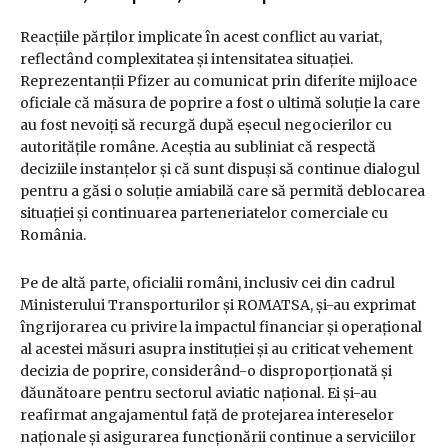
Reacțiile părților implicate în acest conflict au variat,
reflectând complexitatea și intensitatea situației.
Reprezentanții Pfizer au comunicat prin diferite mijloace
oficiale că măsura de poprire a fost o ultimă soluție la care
au fost nevoiți să recurgă după eșecul negocierilor cu
autoritățile române. Aceștia au subliniat că respectă
deciziile instanțelor și că sunt dispuși să continue dialogul
pentru a găsi o soluție amiabilă care să permită deblocarea
situației și continuarea parteneriatelor comerciale cu
România.
Pe de altă parte, oficialii români, inclusiv cei din cadrul
Ministerului Transporturilor și ROMATSA, și-au exprimat
îngrijorarea cu privire la impactul financiar și operațional
al acestei măsuri asupra instituției și au criticat vehement
decizia de poprire, considerând-o disproporționată și
dăunătoare pentru sectorul aviatic național. Ei și-au
reafirmat angajamentul față de protejarea intereselor
naționale și asigurarea funcționării continue a serviciilor