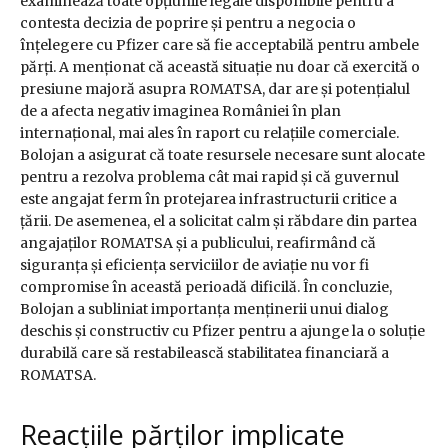
examinează toate opțiunile legale disponibile pentru a
contesta decizia de poprire și pentru a negocia o
înțelegere cu Pfizer care să fie acceptabilă pentru ambele
părți. A menționat că această situație nu doar că exercită o
presiune majoră asupra ROMATSA, dar are și potențialul
de a afecta negativ imaginea României în plan
internațional, mai ales în raport cu relațiile comerciale.
Bolojan a asigurat că toate resursele necesare sunt alocate
pentru a rezolva problema cât mai rapid și că guvernul
este angajat ferm în protejarea infrastructurii critice a
țării. De asemenea, el a solicitat calm și răbdare din partea
angajaților ROMATSA și a publicului, reafirmând că
siguranța și eficiența serviciilor de aviație nu vor fi
compromise în această perioadă dificilă. În concluzie,
Bolojan a subliniat importanța menținerii unui dialog
deschis și constructiv cu Pfizer pentru a ajunge la o soluție
durabilă care să restabilească stabilitatea financiară a
ROMATSA.
Reacțiile părților implicate