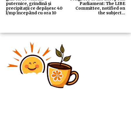
puternice, grindină și
Parliament: The LIBE
precipitații ce depășesc 40
Committee, notified on
l/mp începând cu ora 10
the subject…
Diverse Noutati
„Ambasadorul Rusiei la Bucureşti, Vladimir Lipaev:
România nu îşi permite să se unească cu Moldova”