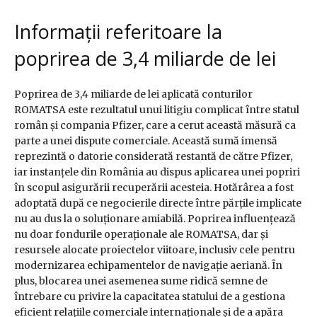
Informații referitoare la
poprirea de 3,4 miliarde de lei
Poprirea de 3,4 miliarde de lei aplicată conturilor
ROMATSA este rezultatul unui litigiu complicat între statul
român și compania Pfizer, care a cerut această măsură ca
parte a unei dispute comerciale. Această sumă imensă
reprezintă o datorie considerată restantă de către Pfizer,
iar instanțele din România au dispus aplicarea unei popriri
în scopul asigurării recuperării acesteia. Hotărârea a fost
adoptată după ce negocierile directe între părțile implicate
nu au dus la o soluționare amiabilă. Poprirea influențează
nu doar fondurile operaționale ale ROMATSA, dar și
resursele alocate proiectelor viitoare, inclusiv cele pentru
modernizarea echipamentelor de navigație aeriană. În
plus, blocarea unei asemenea sume ridică semne de
întrebare cu privire la capacitatea statului de a gestiona
eficient relațiile comerciale internaționale și de a apăra