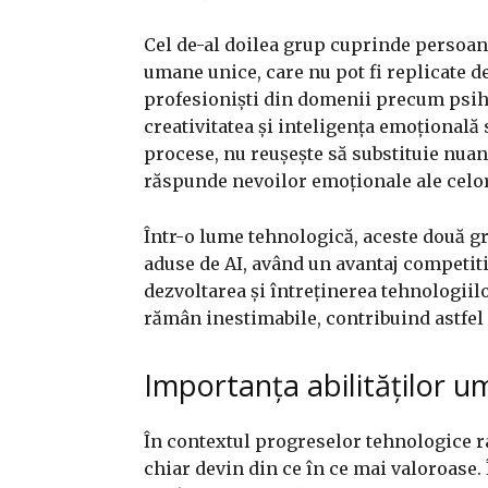
Cel de-al doilea grup cuprinde persoan
umane unice, care nu pot fi replicate de
profesioniști din domenii precum psiho
creativitatea și inteligența emoțional
procese, nu reușește să substituie nuanț
răspunde nevoilor emoționale ale celor
Într-o lume tehnologică, aceste două g
aduse de AI, având un avantaj competiti
dezvoltarea și întreținerea tehnologiilo
rămân inestimabile, contribuind astfel l
Importanța abilităților u
În contextul progreselor tehnologice ra
chiar devin din ce în ce mai valoroase.