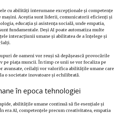
ele cu abilități interumane excepționale și competențe
 mașini. Aceștia sunt liderii, comunicatorii eficienți și
logia, educația și asistența socială, unde empatia,
ă sunt fundamentale. Deși AI poate automatiza multe
ele interacțiunii umane și abilitatea de a înțelege și
lalți.
rupuri de oameni vor reuși să depășească provocările
v pe piața muncii. În timp ce unii se vor focaliza pe
r avansate, ceilalți vor valorifica abilitățile umane care
a o societate inovatoare și echilibrată.
mane în epoca tehnologiei
pide, abilitățile umane continuă să fie esențiale și
 În era AI, competențele precum creativitatea, empatia