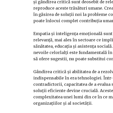
și gândirea critică sunt deosebit de rel
reproduce aceste trăsături umane. Creat
în găsirea de soluții noi la probleme c
poate înlocui complet contribuția uma
Empatia și inteligența emoțională sunt a
relevanță, mai ales în sectoare ce impl
sănătatea, educația și asistența socială.
nevoile celorlalți este fundamentală în a
să ofere sugestii, nu poate substitui c
Gândirea critică și abilitatea de a re
indispensabile în era tehnologiei. Într
contradictorii, capacitatea de a evalua 
soluții eficiente devine crucială. Acest
complexitatea unei lumi din ce în ce mai
organizațiilor și al societății.