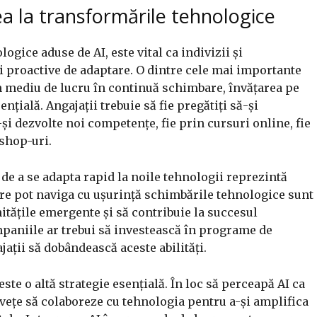
a la transformările tehnologice
gice aduse de AI, este vital ca indivizii și
i proactive de adaptare. O dintre cele mai importante
un mediu de lucru în continuă schimbare, învățarea pe
ențială. Angajații trebuie să fie pregătiți să-și
și dezvolte noi competențe, fie prin cursuri online, fie
kshop-uri.
a de a se adapta rapid la noile tehnologii reprezintă
re pot naviga cu ușurință schimbările tehnologice sunt
nitățile emergente și să contribuie la succesul
ompaniile ar trebui să investească în programe de
jații să dobândească aceste abilități.
te o altă strategie esențială. În loc să perceapă AI ca
învețe să colaboreze cu tehnologia pentru a-și amplifica