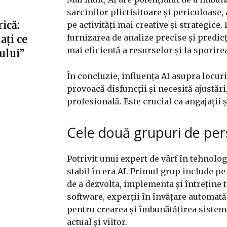
sarcinilor plictisitoare și periculoase,
ică:
pe activități mai creative și strategice
furnizarea de analize precise și predicț
ați ce
mai eficientă a resurselor și la sporirea
fului”
În concluzie, influența AI asupra locur
provoacă disfuncții și necesită ajustări
profesională. Este crucial ca angajații 
Cele două grupuri de pers
Potrivit unui expert de vârf în tehnolo
stabil în era AI. Primul grup include pe 
de a dezvolta, implementa și întreține t
software, experții în învățare automată ș
pentru crearea și îmbunătățirea sisteme
actual și viitor.