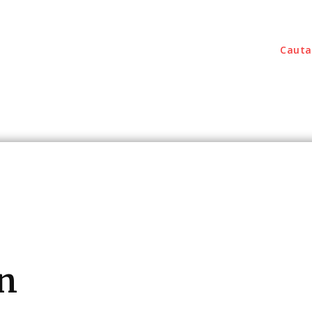
Cauta
outati
Home & Deco
Sanatate / Hobby
Tec
în