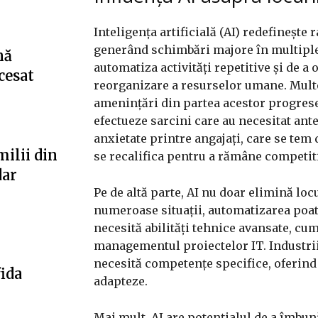
Inteligența artificială (AI) redefinește 
generând schimbări majore în multiple 
nă
automatiza activități repetitive și de a
cesat
reorganizare a resurselor umane. Multe
amenințări din partea acestor progrese
efectueze sarcini care au necesitat ant
anxietate printre angajați, care se tem
milii din
se recalifica pentru a rămâne competit
dar
Pe de altă parte, AI nu doar elimină loc
numeroase situații, automatizarea poate
necesită abilități tehnice avansate, cum
managementul proiectelor IT. Industriil
necesită competențe specifice, oferind 
fida
adapteze.
Mai mult, AI are potențialul de a îmbun