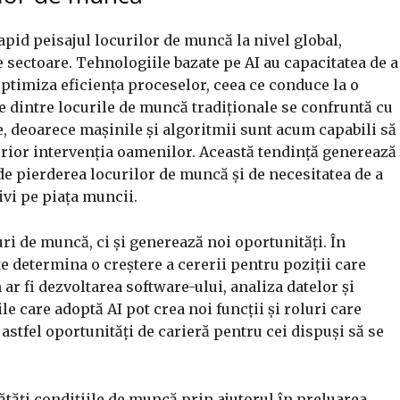
rapid peisajul locurilor de muncă la nivel global,
sectoare. Tehnologiile bazate pe AI au capacitatea de a
 optimiza eficiența proceselor, ceea ce conduce la o
 dintre locurile de muncă tradiționale se confruntă cu
, deoarece mașinile și algoritmii sunt acum capabili să
erior intervenția oamenilor. Această tendință generează
 de pierderea locurilor de muncă și de necesitatea de a
ivi pe piața muncii.
uri de muncă, ci și generează noi oportunități. În
 determina o creștere a cererii pentru poziții care
 ar fi dezvoltarea software-ului, analiza datelor și
e care adoptă AI pot crea noi funcții și roluri care
astfel oportunități de carieră pentru cei dispuși să se
ătăți condițiile de muncă prin ajutorul în preluarea