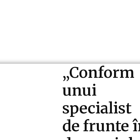
ri si Industrii
Cultura si Entertainment
Diverse N
„Conform
unui
specialist
de frunte 