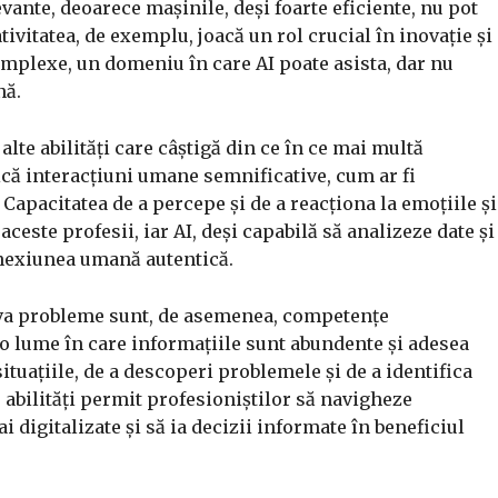
evante, deoarece mașinile, deși foarte eficiente, nu pot
ivitatea, de exemplu, joacă un rol crucial în inovație și
omplexe, un domeniu în care AI poate asista, dar nu
nă.
lte abilități care câștigă din ce în ce mai multă
ică interacțiuni umane semnificative, cum ar fi
 Capacitatea de a percepe și de a reacționa la emoțiile și
ceste profesii, iar AI, deși capabilă să analizeze date și
onexiunea umană autentică.
zolva probleme sunt, de asemenea, competențe
-o lume în care informațiile sunt abundente și adesea
situațiile, de a descoperi problemele și de a identifica
e abilități permit profesioniștilor să navigheze
 digitalizate și să ia decizii informate în beneficiul