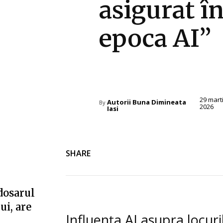
asigurat î
epoca AI”
Diverse Noutati
29 mart
Autorii Buna Dimineata
By
2026
Iasi
SHARE
dosarul
ui, are
Influența AI asupra locur