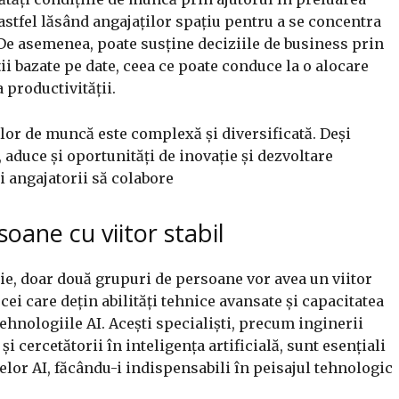
 astfel lăsând angajaților spațiu pentru a se concentra
. De asemenea, poate susține deciziile de business prin
ii bazate pe date, ceea ce poate conduce la o alocare
 productivității.
ilor de muncă este complexă și diversificată. Deși
, aduce și oportunități de inovație și dezvoltare
și angajatorii să colabore
oane cu viitor stabil
gie, doar două grupuri de persoane vor avea un viitor
cei care dețin abilități tehnice avansate și capacitatea
ehnologiile AI. Acești specialiști, precum inginerii
i cercetătorii în inteligența artificială, sunt esențiali
lor AI, făcându-i indispensabili în peisajul tehnologic