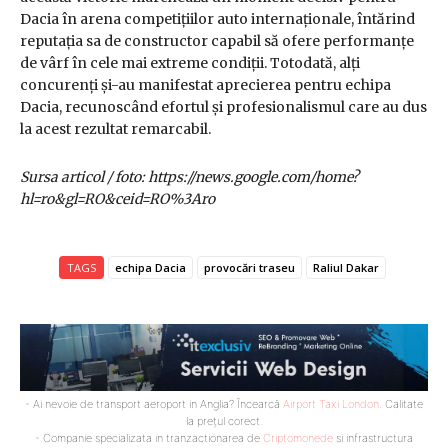
Dacia în arena competițiilor auto internaționale, întărind
reputația sa de constructor capabil să ofere performanțe
de vârf în cele mai extreme condiții. Totodată, alți
concurenți și-au manifestat aprecierea pentru echipa
Dacia, recunoscând efortul și profesionalismul care au dus
la acest rezultat remarcabil.
Sursa articol / foto: https://news.google.com/home?
hl=ro&gl=RO&ceid=RO%3Aro
TAGS
echipa Dacia
provocări traseu
Raliul Dakar
- Ai nevoie de transport aeroport in Anglia? Încearcă
Airport Taxi London
. Calitate
la prețul corect.
- Companie specializata in tranzactionarea de
Criptomonede
si infrastructura