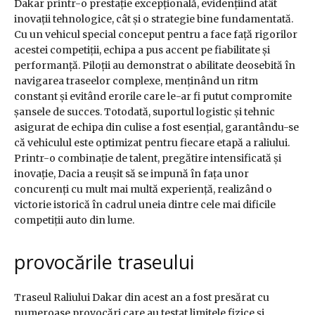
Dakar printr-o prestație excepțională, evidențiind atât
inovații tehnologice, cât și o strategie bine fundamentată.
Cu un vehicul special conceput pentru a face față rigorilor
acestei competiții, echipa a pus accent pe fiabilitate și
performanță. Piloții au demonstrat o abilitate deosebită în
navigarea traseelor complexe, menținând un ritm
constant și evitând erorile care le-ar fi putut compromite
șansele de succes. Totodată, suportul logistic și tehnic
asigurat de echipa din culise a fost esențial, garantându-se
că vehiculul este optimizat pentru fiecare etapă a raliului.
Printr-o combinație de talent, pregătire intensificată și
inovație, Dacia a reușit să se impună în fața unor
concurenți cu mult mai multă experiență, realizând o
victorie istorică în cadrul uneia dintre cele mai dificile
competiții auto din lume.
provocările traseului
Traseul Raliului Dakar din acest an a fost presărat cu
numeroase provocări care au testat limitele fizice și