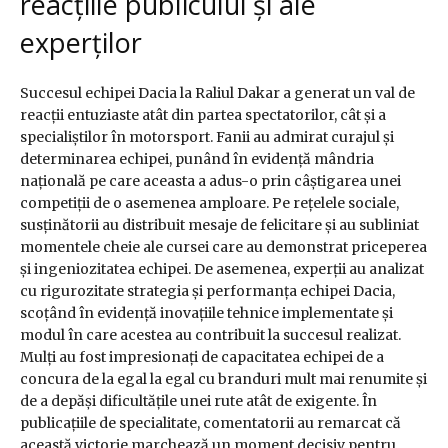
reacțiile publicului și ale
experților
Succesul echipei Dacia la Raliul Dakar a generat un val de
reacții entuziaste atât din partea spectatorilor, cât și a
specialiștilor în motorsport. Fanii au admirat curajul și
determinarea echipei, punând în evidență mândria
națională pe care aceasta a adus-o prin câștigarea unei
competiții de o asemenea amploare. Pe rețelele sociale,
susținătorii au distribuit mesaje de felicitare și au subliniat
momentele cheie ale cursei care au demonstrat priceperea
și ingeniozitatea echipei. De asemenea, experții au analizat
cu rigurozitate strategia și performanța echipei Dacia,
scoțând în evidență inovațiile tehnice implementate și
modul în care acestea au contribuit la succesul realizat.
Mulți au fost impresionați de capacitatea echipei de a
concura de la egal la egal cu branduri mult mai renumite și
de a depăși dificultățile unei rute atât de exigente. În
publicațiile de specialitate, comentatorii au remarcat că
această victorie marchează un moment decisiv pentru