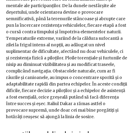
mentale ale participanților. De la dunele nesfârșite ale
deșertului, unde orientarea devine o provocare
semnificativă, până la terenurile stâncoase și abrupte care
pun la încercare rezistența vehiculelor, fiecare etapă a fost
o cursă contra timpului și împotriva elementelor naturii.
Temperaturile extreme, variind de la căldura sufocantă a
zilei la frigul intens al nopții, au adăugat un nivel
suplimentar de dificultate, afectând nu doar vehiculele, ci
și rezistența fizică a piloților. Ploile torențiale și furtunile de
nisip au diminuat vizibilitatea și au modificat traseele,
complicând navigația. Obstacolele naturale, cum ar fi
râurile și canioanele, au impus o concentrare sporită și o
adaptabilitate rapidă din partea echipelor. În aceste condiții
dificile, fiecare decizie a piloților și a echipelor de asistență
a fost esențială, orice greșeală putând să facă diferența
între succes și eșec. Raliul Dakar a rămas astfel o
provocare supremă, unde doar cei mai bine pregătiți și
hotărâți reușesc să ajungă la linia de sosire.