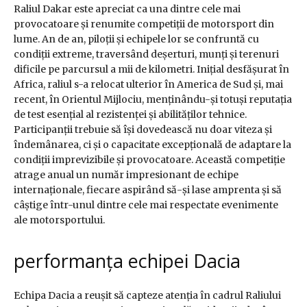
Raliul Dakar este apreciat ca una dintre cele mai
provocatoare și renumite competiții de motorsport din
lume. An de an, piloții și echipele lor se confruntă cu
condiții extreme, traversând deșerturi, munți și terenuri
dificile pe parcursul a mii de kilometri. Inițial desfășurat în
Africa, raliul s-a relocat ulterior în America de Sud și, mai
recent, în Orientul Mijlociu, menținându-și totuși reputația
de test esențial al rezistenței și abilităților tehnice.
Participanții trebuie să își dovedească nu doar viteza și
îndemânarea, ci și o capacitate excepțională de adaptare la
condiții imprevizibile și provocatoare. Această competiție
atrage anual un număr impresionant de echipe
internaționale, fiecare aspirând să-și lase amprenta și să
câștige într-unul dintre cele mai respectate evenimente
ale motorsportului.
performanța echipei Dacia
Echipa Dacia a reușit să capteze atenția în cadrul Raliului