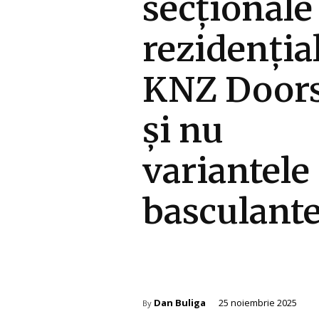
secționale
rezidenția
KNZ Door
și nu
variantele
basculante
Amenajare exterior
Auto
Dan Buliga
25 noiembrie 2025
By