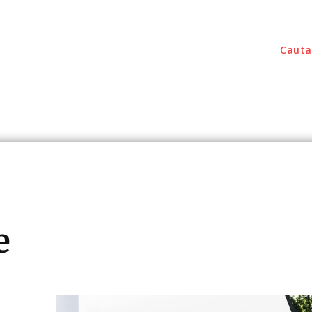
Cauta
outati
Home & Deco
Sanatate / Hobby
Tec
e