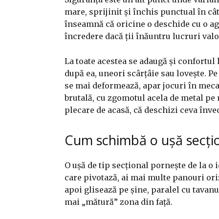
mare, sprijinit și închis punctual în câ
înseamnă că oricine o deschide cu o agra
încredere dacă ții înăuntru lucruri val
La toate acestea se adaugă și confortul 
după ea, uneori scârțâie sau lovește. Pe
se mai deformează, apar jocuri în mec
brutală, cu zgomotul acela de metal pe m
plecare de acasă, că deschizi ceva învec
Cum schimbă o ușă secțion
O ușă de tip secțional pornește de la o 
care pivotază, ai mai multe panouri orizo
apoi glisează pe șine, paralel cu tavanu
mai „mătură” zona din față.