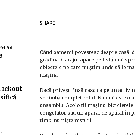
SHARE
ea sa
Când oamenii povestesc despre casă, de 
a
grădina. Garajul apare pe listă mai spre
obiectele pe care nu știm unde să le ma
mașina.
blackout
Dacă privești însă casa ca pe un activ, 
ifică.
schimbă complet rolul. Nu mai este o a
ansamblu. Acolo ții mașina, bicicletele 
congelator sau un aparat de spălat în pl
timp, nu niște resturi.
: