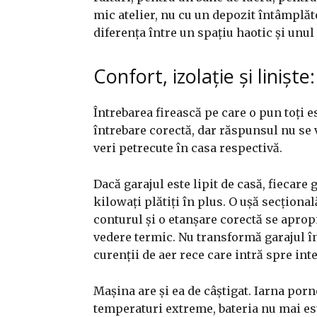
mic atelier, nu cu un depozit întâmplă
diferența între un spațiu haotic și unul 
Confort, izolație și liniște
Întrebarea firească pe care o pun toți es
întrebare corectă, dar răspunsul nu se 
veri petrecute în casa respectivă.
Dacă garajul este lipit de casă, fiecare
kilowați plătiți în plus. O ușă secțional
conturul și o etanșare corectă se apro
vedere termic. Nu transformă garajul în
curenții de aer rece care intră spre inte
Mașina are și ea de câștigat. Iarna porn
temperaturi extreme, bateria nu mai este