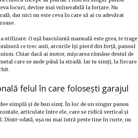
teva locuri, devine mai vulnerabilă la forțare. Nu
fă, dar nici nu este ceva în care să ai cu adevărat
oroase.
la utilizare. O ușă basculantă manuală este grea, te trage
 măsură ce trec anii, arcurile își pierd din forță, panoul
anism. Chiar dacă ai motor, mișcarea rămâne destul de
etal care se aude până la stradă. Iar tu simți, la fiecare
hit.
ală felul în care folosești garajul
idee simplă și de bun simț. În loc de un singur panou
ntale, articulate între ele, care se ridică vertical și
l. Dintr-odată, ușa nu mai intră peste tine în curte, nu