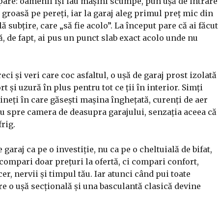
ipare: oamenii își iau mașini scumpe, pun ușă de intrare
e groasă pe pereți, iar la garaj aleg primul preț mic din
lă subțire, care „să fie acolo”. La început pare că ai făcut
ă, de fapt, ai pus un punct slab exact acolo unde nu
eci și veri care coc asfaltul, o ușă de garaj prost izolată
 și uzură în plus pentru tot ce ții în interior. Simți
ineți în care găsești mașina înghețată, curenți de aer
sau spre camera de deasupra garajului, senzația aceea că
rig.
 garaj ca pe o investiție, nu ca pe o cheltuială de bifat,
ompari doar prețuri la ofertă, ci compari confort,
cer, nervii și timpul tău. Iar atunci când pui toate
re o ușă secțională și una basculantă clasică devine