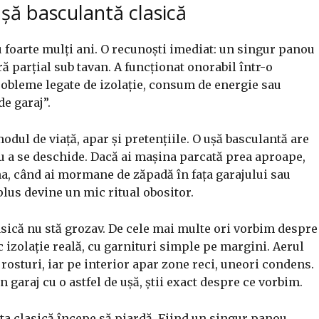
șă basculantă clasică
 foarte mulți ani. O recunoști imediat: un singur panou
ră parțial sub tavan. A funcționat onorabil într-o
obleme legate de izolație, consum de energie sau
de garaj”.
odul de viață, apar și pretențiile. O ușă basculantă are
ru a se deschide. Dacă ai mașina parcată prea aproape,
rna, când ai mormane de zăpadă în fața garajului sau
lus devine un mic ritual obositor.
lasică nu stă grozav. De cele mai multe ori vorbim despre
oc izolație reală, cu garnituri simple pe margini. Aerul
 rosturi, iar pe interior apar zone reci, uneori condens.
n garaj cu o astfel de ușă, știi exact despre ce vorbim.
ta clasică începe să piardă. Fiind un singur panou