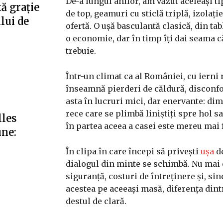
De-a lungul anilor, am văzut aceleași t
ă grație
de top, geamuri cu sticlă triplă, izolați
ului de
ofertă. O ușă basculantă clasică, din tab
o economie, dar în timp îți dai seama c
trebuie.
Într-un climat ca al României, cu ierni r
înseamnă pierderi de căldură, disconfort
asta în lucruri mici, dar enervante: dim
rece care se plimbă liniștiți spre hol 
lles
în partea aceea a casei este mereu mai f
une:
În clipa în care începi să privești
ușa
de
dialogul din minte se schimbă. Nu mai c
siguranță, costuri de întreținere și, sin
acestea pe aceeași masă, diferența dint
destul de clară.