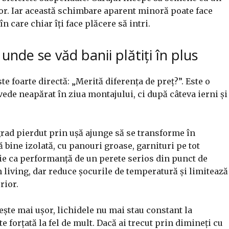
tor. Iar această schimbare aparent minoră poate face
în care chiar îți face plăcere să intri.
: unde se văd banii plătiți în plus
te foarte directă: „Merită diferența de preț?”. Este o
vede neapărat în ziua montajului, ci după câteva ierni și
 grad pierdut prin ușă ajunge să se transforme în
ă bine izolată, cu panouri groase, garnituri pe tot
pie ca performanță de un perete serios din punct de
 living, dar reduce șocurile de temperatură și limitează
rior.
ește mai ușor, lichidele nu mai stau constant la
 forțată la fel de mult. Dacă ai trecut prin dimineți cu