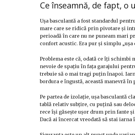
Ce înseamnă, de fapt, o u
Ușa basculantă a fost standardul pentru
mare care se ridică prin pivotare și int
perioadă în care nu ne puneam mari pr
confort acustic. Era pur și simplu „ușa 
Problema este că, odată ce îți schimbi m
nevoie de spațiu în fața garajului pent
trebuie să o mai tragi puțin înapoi. Ia
bordura e îngustă, această manevră în p
Pe partea de izolație, ușa basculantă c
tablă relativ subțire, cu puțină sau del
rece își găsește ușor drum prin fante și
Dacă ai încercat vreodată să stai iarna î
Siguranța este un alt punct unde varian