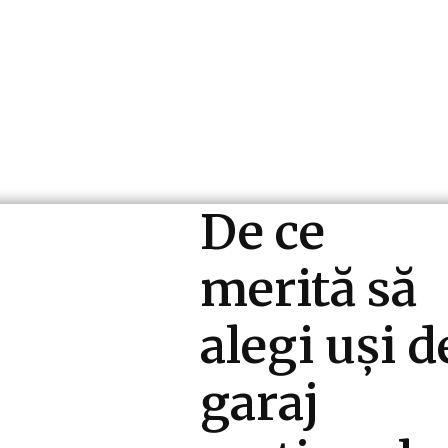
ri si Industrii
Cultura si Entertainment
Diverse N
De ce
merită să
alegi uși d
garaj