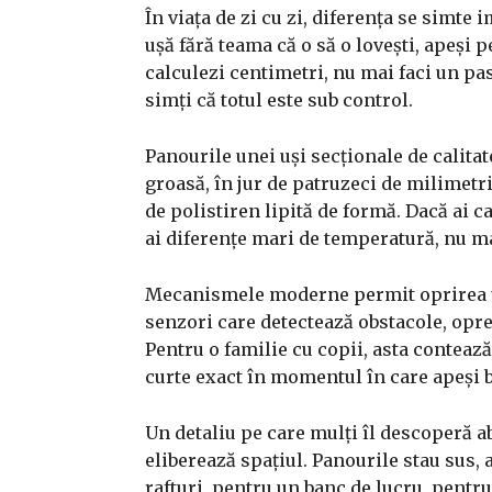
În viața de zi cu zi, diferența se simte
ușă fără teama că o să o lovești, apeși p
calculezi centimetri, nu mai faci un pas 
simți că totul este sub control.
Panourile unei uși secționale de calita
groasă, în jur de patruzeci de milimetri
de polistiren lipită de formă. Dacă ai 
ai diferențe mari de temperatură, nu mai
Mecanismele moderne permit oprirea uși
senzori care detectează obstacole, opres
Pentru o familie cu copii, asta conteaz
curte exact în momentul în care apeși 
Un detaliu pe care mulți îl descoperă a
eliberează spațiul. Panourile stau sus,
rafturi, pentru un banc de lucru, pentr