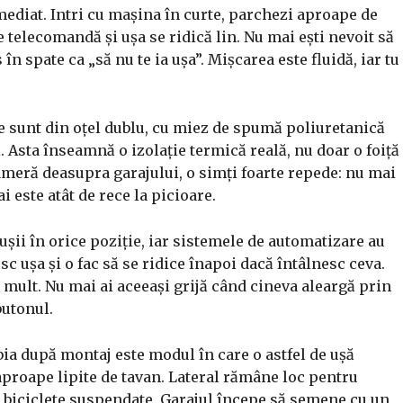
 imediat. Intri cu mașina în curte, parchezi aproape de
e telecomandă și ușa se ridică lin. Nu mai ești nevoit să
în spate ca „să nu te ia ușa”. Mișcarea este fluidă, iar tu
te sunt din oțel dublu, cu miez de spumă poliuretanică
. Asta înseamnă o izolație termică reală, nu doar o foiță
cameră deasupra garajului, o simți foarte repede: nu mai
 este atât de rece la picioare.
i în orice poziție, iar sistemele de automatizare au
c ușa și o fac să se ridice înapoi dacă întâlnesc ceva.
ă mult. Nu mai ai aceeași grijă când cineva aleargă prin
butonul.
bia după montaj este modul în care o astfel de ușă
 aproape lipite de tavan. Lateral rămâne loc pentru
u biciclete suspendate. Garajul începe să semene cu un