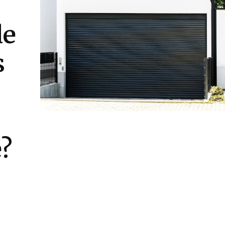
le
s
?